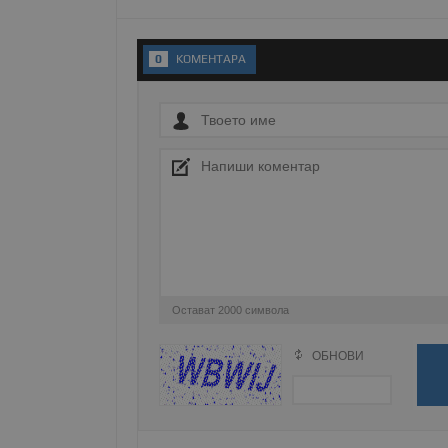
__RequestVerificationT
0
KОМЕНТАРA
VISITOR_PRIVACY_MET
__cf_bm
Остават
2000
символа
receive-cookie-depreca
ОБНОВИ
Поради зачестилите злоупотреби в сайта, 
изискваме да се идентифицирате с Google 
ASP.NET_SessionId
Натискайки на Google бутона коментарът 
попълнили по-горе в полето "Твоето име".