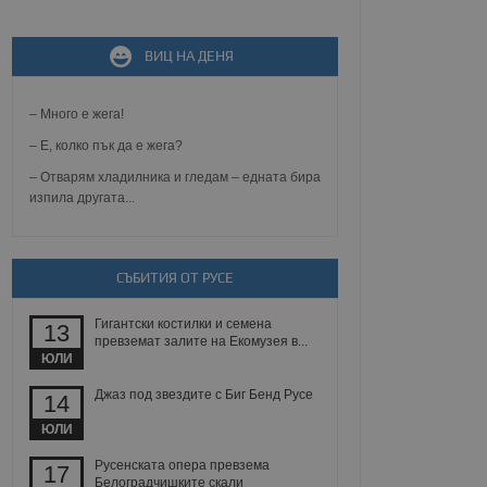
не, зададена от уеб
 ASP.NET MVC
ВИЦ НА ДЕНЯ
спре неразрешеното
т, известно като
тове. Той не съдържа
– Много е жега!
щожава при затваряне
– Е, колко пък да е жега?
ение на съгласието на
ст за тяхното
– Отварям хладилника и гледам – едната бира
а данни за съгласието
изпила другата...
ични политики и
антира, че техните
 сесии.
аничаване между хората
СЪБИТИЯ ОТ РУСЕ
а, за да се правят
хния уебсайт.
Гигантски костилки и семена
13
превземат залите на Екомузея в...
сигнализира на
ЮЛИ
 на бисквитките,
а съответствие и
ндарти и
Джаз под звездите с Биг Бенд Русе
14
ЮЛИ
ck и предоставя
требител използва
Русенската опера превзема
17
йният потребител може
Белоградчишките скали
 уебсайт.