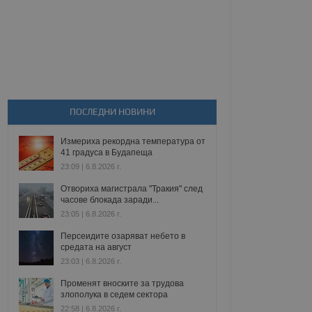
ПОСЛЕДНИ НОВИНИ
Измериха рекордна температура от
41 градуса в Будапеща
23:09 | 6.8.2026 г.
Отвориха магистрала "Тракия" след
часове блокада заради...
23:05 | 6.8.2026 г.
Персеидите озаряват небето в
средата на август
23:03 | 6.8.2026 г.
Променят вноските за трудова
злополука в седем сектора
22:58 | 6.8.2026 г.