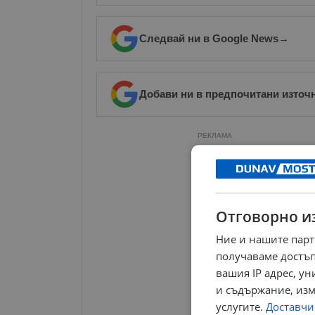
Следвай ни в Google News
→
Добави ни в предпочитани източ
РЕКЛАМА
Отговорно и
Ние и нашите парт
получаваме достъп
вашия IP адрес, у
и съдържание, изм
услугите.
Доставчиц