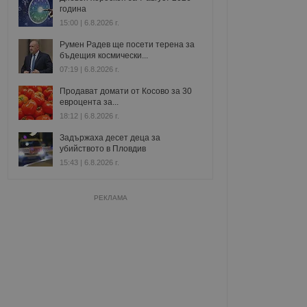
година
15:00 | 6.8.2026 г.
Румен Радев ще посети терена за
бъдещия космически...
07:19 | 6.8.2026 г.
Продават домати от Косово за 30
евроцента за...
18:12 | 6.8.2026 г.
Задържаха десет деца за
убийството в Пловдив
15:43 | 6.8.2026 г.
РЕКЛАМА