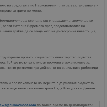
нето на средствата по Националния план за възстановяване и
ентрове за грижа по места.
 сформирането на екипите от специалисти, които ще се
"
, заяви Наталия Ефремова пред представителите на
ащания трябва да се гледа като на дългосрочна инвестиция,
структурните проекти, социалното министерство подготвя
ктора. Той ще включва ключови промени в механизмите за
аза, която регламентира дейността на социалните работници
става и обезпечаването на мерките в държавния бюджет за
аствали още заместник-министрите Надя Клисурска и Данаил
ews@dunavmost.com
по всяко време на денонощието!