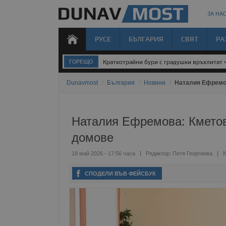
ЗА НАС
РУСЕ
БЪЛГАРИЯ
СВЯТ
РА
ГОРЕЩО
Краткотрайни бури с градушки връхлитат 
Dunavmost
/
България
/
Новини
/
Наталия Ефремов
Наталия Ефремова: Кметове
домове
18 май 2026 - 17:56 часа
Редактор:
Петя Георгиева
К
СПОДЕЛИ ВЪВ ФЕЙСБУК