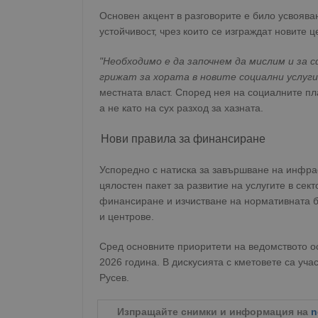
Основен акцент в разговорите е било усвоява
устойчивост, чрез които се изграждат новите ц
"Необходимо е да започнем да мислим и за
грижат за хората в новите социални услуги
местната власт. Според нея на социалните пл
а не като на сух разход за хазната.
Нови правила за финансиране
Успоредно с натиска за завършване на инфра
цялостен пакет за развитие на услугите в се
финансиране и изчистване на нормативната б
и центрове.
Сред основните приоритети на ведомството о
2026 година. В дискусията с кметовете са уч
Русев.
Изпращайте снимки и информация на
n