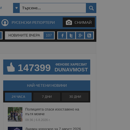
И
РУСЕНСКИ РЕПОРТЕРИ
СНИМАЙ
НОВИНИТЕ ВЧЕРА
107
147399
ФЕНОВЕ ХАРЕСВАТ
DUNAVMOST
НАЙ-ЧЕТЕНИ НОВИНИ
24 ЧАСА
7 ДНИ
30 ДНИ
Полицията спаси изоставено на
пътя момче
09:36 | 6.8.2026 г.
Дневен хороскоп за 7 август 2026