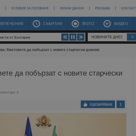
УСЛОВИЯ ЗА ПОЛЗВАНЕ
ЛИЧНИ ДАННИ
РЕКЛАМА
КОНТАКТ
ЗВЛЕЧЕНИЯ
СЪБИТИЯ
ФОТО
ВИДЕО
НОВИНИТЕ ДНЕС
0
части от България
а: Кметовете да побързат с новите старчески домове
те да побързат с новите старчески
оментари: 0
1
ОДОБРЯВАМ