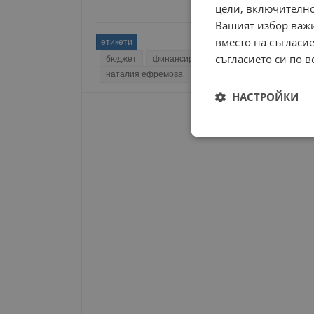
цели, включително
Вашият избор важи
вместо на съгласие
етикети
съгласието си по в
бюджет
финансиране
общини
социални 
наталия ефремова
НАСТРОЙКИ
Строго
необходимо
Строго н
Строго необходимите б
на акаунта. Уебсайтът 
Име