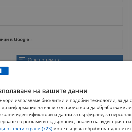
ници в Google
→
Още по темата
България окончателно загуби 1 милиард лева от
Плана за възстановяване
12:39 | 26.2.2025 г.
зползване на вашите данни
Отпускат 1 милиард лева за общински поръчки за
следващата година
ньори използваме бисквитки и подобни технологии, за да 
17:22 | 10.11.2023 г.
 до информация на вашето устройство и да обработваме ли
Гълъб Донев: Инвестиционната програма за
общините е необезпечена
никални идентификатори и данни за сърфиране, за персона
10:54 | 3.7.2026 г.
ерване на реклами и съдържание, анализ на аудиторията и
Удължават сроковете за общинските проекти по
и от трети страни (723)
може също да обработват данните в
ПВУ