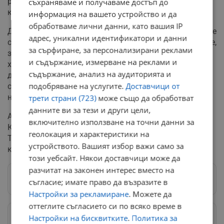
реакция и професионализма в една от най-тежките
съхраняваме и получаваме достъп до
кардиохирургични операции.
информация на вашето устройство и да
обработваме лични данни, като вашия IP
Дисекация на аортата е диагноза, която обикновено се
адрес, уникални идентификатори и данни
среща при пациенти над 65 години. Все по-често, обаче,
за сърфиране, за персонализирани реклами
заболяването се наблюдава сред много по-млади
и съдържание, измерване на реклами и
хора. Повечето пациенти не изпитват дискомфорт,
съдържание, анализ на аудиторията и
докато не се стигне до сериозно влошаване на
подобряване на услугите.
Доставчици от
състоянието, което да налага спешна хирургична
намеса.
трети страни (723)
може също да обработват
данните ви за тези и други цели,
А специалистите от екипа на клиниката по
включително използване на точни данни за
Кардиохирургия в Аджибадем Сити Клиник УМБАЛ
геолокация и характеристики на
Токуда напомня, че превенцията и грижата за
устройството. Вашият избор важи само за
кръвното налягане е изключително важна.
този уебсайт. Някои доставчици може да
разчитат на законен интерес вместо на
Следвай ни в Google News
→
съгласие; имате право да възразите в
Настройки за рекламиране
. Можете да
оттеглите съгласието си по всяко време в
Настройки на бисквитките
.
Политика за
Предпочитани източници
→