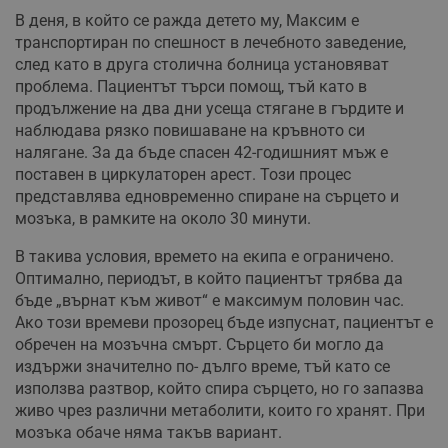
В деня, в който се ражда детето му, Максим е
транспортиран по спешност в лечебното заведение,
след като в друга столична болница установяват
проблема. Пациентът търси помощ, тъй като в
продължение на два дни усеща стягане в гърдите и
наблюдава рязко повишаване на кръвното си
налягане. За да бъде спасен 42-годишният мъж е
поставен в циркулаторен арест. Този процес
представлява едновременно спиране на сърцето и
мозъка, в рамките на около 30 минути.
В такива условия, времето на екипа е ограничено.
Оптимално, периодът, в който пациентът трябва да
бъде „върнат към живот“ е максимум половин час.
Ако този времеви прозорец бъде изпуснат, пациентът е
обречен на мозъчна смърт. Сърцето би могло да
издържи значително по- дълго време, тъй като се
използва разтвор, който спира сърцето, но го запазва
живо чрез различни метаболити, които го хранят. При
мозъка обаче няма такъв вариант.