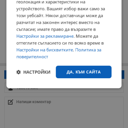
геолокация и характеристики на
устройството. Вашият избор важи само за
този уебсайт. Някои доставчици може да
разчитат на законен интерес вместо на
съгласие; имате право да възразите в
Настройки за рекламиране
. Можете да
оттеглите съгласието си по всяко време в
Настройки на бисквитките
.
Политика за
поверителност
НАСТРОЙКИ
ДА, КЪМ САЙТА
Напиши коментар!
Строго
Ефективност
необходимо
Таргетиране
Функционалност