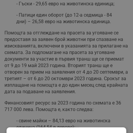
- Гъски - 29,65 евро на животинска единица;
- Патици един оборот (до 12-а седмица - 84
дни) – 26,58 евро на животинска единица.
Помощта за отглеждане на прасета за угояване се
предоставя за заявен брой животни при спазване на
изискванията, включени в указанията за прилагане на
схемата. За подпомагане на прасета за угояване
документи за участие в първия транш ще се приемат
от 9 до 19 май 2023 година. Вторият транш ще е
отворен за прием на заявления от 4 до 20 септември, а
третият – от 6 до 20 октомври 2023 година. Срокът за
изплащане на помощта е до един месец след крайната
дата за подаване на заявления.
Финансовият ресурс за 2023 година по схемата е 36
717 000 лева. Помощта е, както следва:
- свине майки – 84,13 евро на животинска
единица (164,54 в левове);