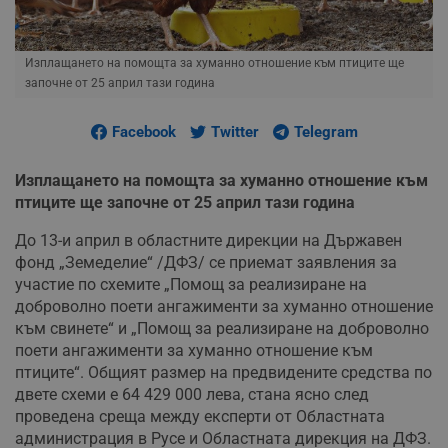
Изплащането на помощта за хуманно отношение към птиците ще
започне от 25 април тази година
Facebook
Twitter
Telegram
Изплащането на помощта за хуманно отношение към
птиците ще започне от 25 април тази година
До 13-и април в областните дирекции на Държавен
фонд „Земеделие“ /ДФЗ/ се приемат заявления за
участие по схемите „Помощ за реализиране на
доброволно поети ангажименти за хуманно отношение
към свинете“ и „Помощ за реализиране на доброволно
поети ангажименти за хуманно отношение към
птиците“. Общият размер на предвидените средства по
двете схеми е 64 429 000 лева, стана ясно след
проведена среща между експерти от Областната
администрация в Русе и Областната дирекция на ДФЗ.