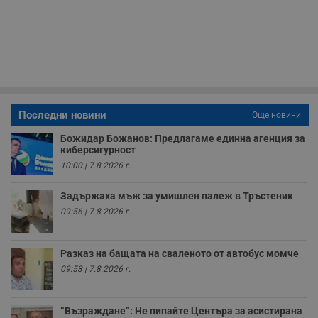
с
з
с
п
о
р
п
н
п
к
ч
п
Последни новини
Още новини
с
б
Божидар Божанов: Предлагаме единна агенция за
киберсигурност
__cf_bm
29
Т
Cloudflare Inc.
минути
с
.twitter.com
10:00 | 7.8.2026 г.
59
р
секунди
м
б
Задържаха мъж за умишлен палеж в Тръстеник
о
у
09:56 | 7.8.2026 г.
п
о
и
т
Разказ на бащата на сваленото от автобус момче
09:53 | 7.8.2026 г.
receive-cookie-deprecation
.hit.gemius.pl
1 година
Т
с
с
н
“Възраждане”: Не пипайте Центъра за асистирана
н