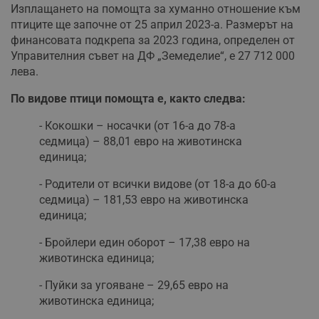
Изплащането на помощта за хуманно отношение към
птиците ще започне от 25 април 2023-а. Размерът на
финансовата подкрепа за 2023 година, определен от
Управителния съвет на ДФ „Земеделие“, е 27 712 000
лева.
По видове птици помощта е, както следва:
- Кокошки – носачки (от 16-а до 78-а
седмица) – 88,01 евро на животинска
единица;
- Родители от всички видове (от 18-а до 60-а
седмица) – 181,53 евро на животинска
единица;
- Бройлери един оборот – 17,38 евро на
животинска единица;
- Пуйки за угояване – 29,65 евро на
животинска единица;