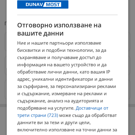
- прасета за угояване – 76,76 евро на
животинска единица (150,12 в левове).
Отговорно използване на
Повече подробности може да прочетете
тук
.
вашите данни
Следвай ни в Google News
→
Ние и нашите партньори използваме
бисквитки и подобни технологии, за да
съхраняваме и получаваме достъп до
информация на вашето устройство и да
Предпочитани източници
→
обработваме лични данни, като вашия IP
адрес, уникални идентификатори и данни
за сърфиране, за персонализирани реклами
Изпращайте снимки и информация на
news@dunavmost.com
и съдържание, измерване на реклами и
съдържание, анализ на аудиторията и
подобряване на услугите.
Доставчици от
РЕКЛАМА
трети страни (723)
може също да обработват
данните ви за тези и други цели,
включително използване на точни данни за