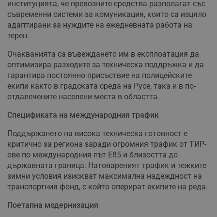
институцията, че превозните средства разполагат със
съвременни системи за комуникация, които са изцяло
адаптирани за нуждите на ежедневната работа на
терен.
Очакванията са въвеждането им в експлоатация да
оптимизира разходите за техническа поддръжка и да
гарантира постоянно присъствие на полицейските
екипи както в градската среда на Русе, така и в по-
отдалечените населени места в областта.
Спецификата на международния трафик
Поддържането на висока техническа готовност е
критично за региона заради огромния трафик от ТИР-
ове по международния път Е85 и близостта до
държавната граница. Натовареният трафик и тежките
зимни условия изискват максимална надеждност на
транспортния фонд, с който оперират екипите на реда.
Поетапна модернизация