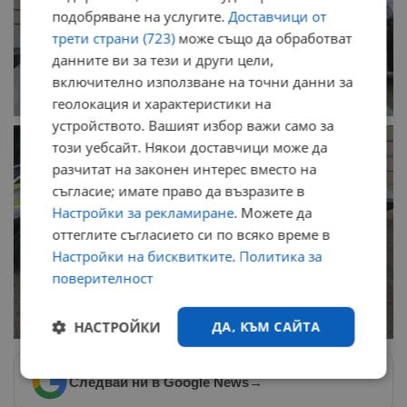
подобряване на услугите.
Доставчици от
трети страни (723)
може също да обработват
данните ви за тези и други цели,
включително използване на точни данни за
геолокация и характеристики на
устройството. Вашият избор важи само за
този уебсайт. Някои доставчици може да
разчитат на законен интерес вместо на
съгласие; имате право да възразите в
Настройки за рекламиране
. Можете да
оттеглите съгласието си по всяко време в
Настройки на бисквитките
.
Политика за
поверителност
НАСТРОЙКИ
ДА, КЪМ САЙТА
Строго
Ефективност
Следвай ни в Google News
→
необходимо