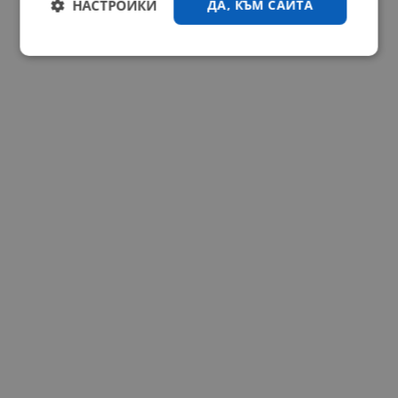
НАСТРОЙКИ
ДА, КЪМ САЙТА
Строго
Ефективност
необходимо
Таргетиране
Функционалност
Некласифицирани
Строго необходимо
Ефективност
Таргетиране
Функционалност
Некласифицирани