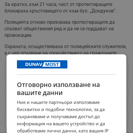
За кратко, към 21 часа, част от протестиращите
блокираха кръстовището от към бул. „Дондуков“.
Полицията отново призовава протестиращите да
спазват обществения ред и да не се поддават на
провокации.
Охраната, осъществявана от полицейските служители,
е с цел опазване на спокойствието на гражданите.
Следвай ни в Google News
→
Отговорно използване на
вашите данни
Предпочитани източници
→
Ние и нашите партньори използваме
бисквитки и подобни технологии, за да
Изпращайте снимки и информация на
съхраняваме и получаваме достъп до
news@dunavmost.com
информация на вашето устройство и да
обработваме лични данни, като вашия IP