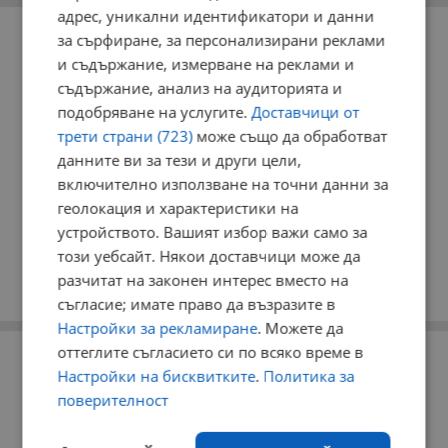
адрес, уникални идентификатори и данни
РЕКЛАМА
за сърфиране, за персонализирани реклами
и съдържание, измерване на реклами и
съдържание, анализ на аудиторията и
подобряване на услугите.
Доставчици от
трети страни (723)
може също да обработват
данните ви за тези и други цели,
включително използване на точни данни за
геолокация и характеристики на
устройството. Вашият избор важи само за
този уебсайт. Някои доставчици може да
разчитат на законен интерес вместо на
съгласие; имате право да възразите в
Настройки за рекламиране
. Можете да
оттеглите съгласието си по всяко време в
РЕКЛАМА
Настройки на бисквитките
.
Политика за
поверителност