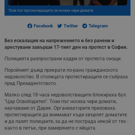
Този път протестиращите си носеха чери домати
Facebook
Twitter
Telegram
Без ескалация на напрежението и без ранени и
арестувани завърши 17-тият ден на протест в София.
Полицията разпространи кадри от протеста снощи.
Поройният дъжд прекрати по-рано гражданското
недоволство. В столицата протестиращите се събраха
пред Президентството.
Малко след 18 часа недоволстващите блокираха бул.
"Цар Освободител". Този път носеха чери домати,
научаваме от Дарик. Организаторите призоваха
протестиращите да внимават къде хвърлят доматите
и да пазят полицаите, за да не пострада някой от тях -
както в петък, при замерянето с яйцата.