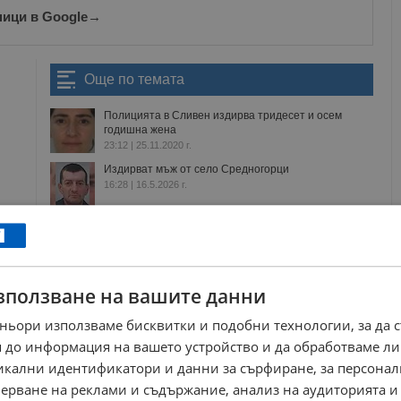
ници в Google
→
Още по темата
Полицията в Сливен издирва тридесет и осем
годишна жена
23:12 | 25.11.2020 г.
Издирват мъж от село Средногорци
16:28 | 16.5.2026 г.
Полицията откри изчезналата 17-годишна
бургазлийка
17:38 | 20.2.2026 г.
МВР издирва Станко Скечелиев
зползване на вашите данни
21:17 | 30.11.2025 г.
ньори използваме бисквитки и подобни технологии, за да 
 до информация на вашето устройство и да обработваме ли
никални идентификатори и данни за сърфиране, за персона
н
областна дирекция
старчески дом
изчезнал мъж
ерване на реклами и съдържание, анализ на аудиторията и