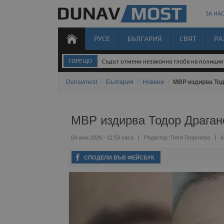
ЗА НАС
РУСЕ
БЪЛГАРИЯ
СВЯТ
РА
ГОРЕЩО
Съдът отмени незаконна глоба на полиция
Dunavmost
/
България
/
Новини
/
МВР издирва Тод
МВР издирва Тодор Драгано
04 юни 2026 - 11:53 часа
Редактор:
Петя Георгиева
К
СПОДЕЛИ ВЪВ ФЕЙСБУК