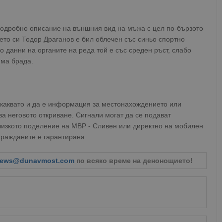
одробно описание на външния вид на мъжа с цел по-бързото
ето си Тодор Драганов е бил облечен със синьо спортно
 данни на органите на реда той е със среден ръст, слабо
яма брада.
с каквато и да е информация за местонахождението или
а неговото откриване. Сигнали могат да се подават
изкото поделение на МВР - Сливен или директно на мобилен
гражданите е гарантирана.
ews@dunavmost.com
по всяко време на денонощието!