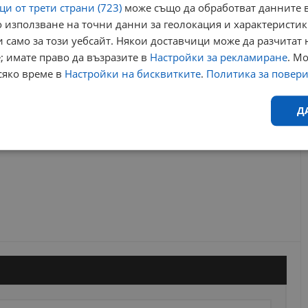
и от трети страни (723)
може също да обработват данните в
 използване на точни данни за геолокация и характеристик
РЕКЛАМА
 само за този уебсайт. Някои доставчици може да разчитат 
; имате право да възразите в
Настройки за рекламиране
. М
сяко време в
Настройки на бисквитките
.
Политика за повер
Д
Ефективност
Таргетиране
Функционалност
Н
еобходимо
Ефективност
Таргетиране
Функционалност
Неклас
исквитки позволяват основната функционалност на уебсайта, като потребителско
не може да се използва правилно без строго необходими бисквитки.