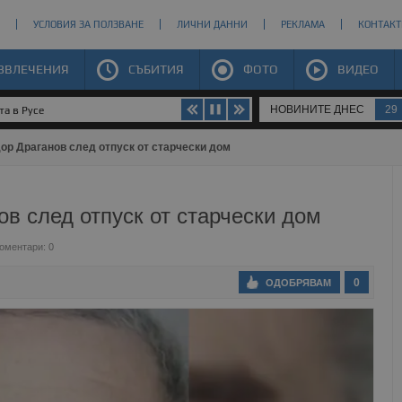
УСЛОВИЯ ЗА ПОЛЗВАНЕ
ЛИЧНИ ДАННИ
РЕКЛАМА
КОНТАКТ
ЗВЛЕЧЕНИЯ
СЪБИТИЯ
ФОТО
ВИДЕО
НОВИНИТЕ ДНЕС
29
та в Русе
ор Драганов след отпуск от старчески дом
в след отпуск от старчески дом
оментари: 0
0
ОДОБРЯВАМ