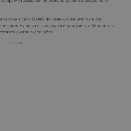
българския гражданин бе разпространена официално от
ари хора в село Малко Чочовени, след като му е бил
тичането му не се е завърнал в институцията. Сигналът за
ткогато дирите му се губят.
РЕКЛАМА