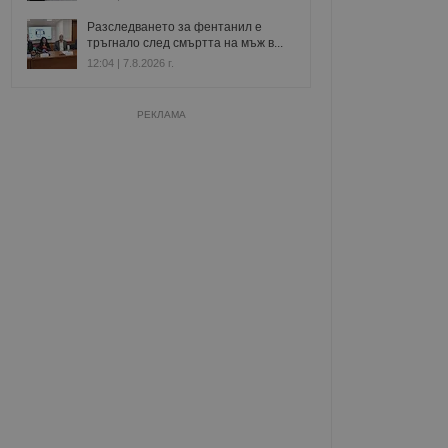
Разследването за фентанил е
тръгнало след смъртта на мъж в...
12:04 | 7.8.2026 г.
РЕКЛАМА