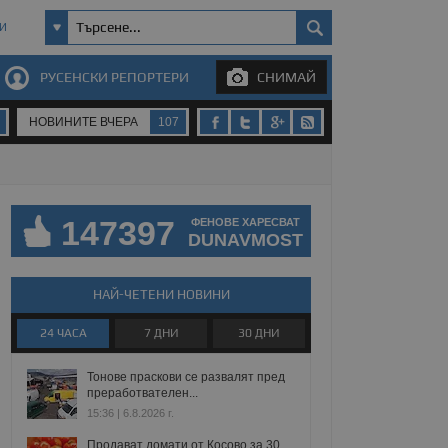
И
РУСЕНСКИ РЕПОРТЕРИ
СНИМАЙ
НОВИНИТЕ ВЧЕРА
107
147397
ФЕНОВЕ ХАРЕСВАТ
DUNAVMOST
НАЙ-ЧЕТЕНИ НОВИНИ
24 ЧАСА
7 ДНИ
30 ДНИ
Тонове праскови се развалят пред
преработвателен...
15:36 | 6.8.2026 г.
Продават домати от Косово за 30