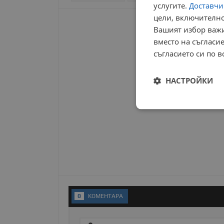
услугите.
Доставчиц
цели, включително
Вашият избор важи
вместо на съгласие
съгласието си по в
НАСТРОЙКИ
Строго
необходимо
Строго н
0
KОМЕНТАРA
Строго необходимите б
на акаунта. Уебсайтът 