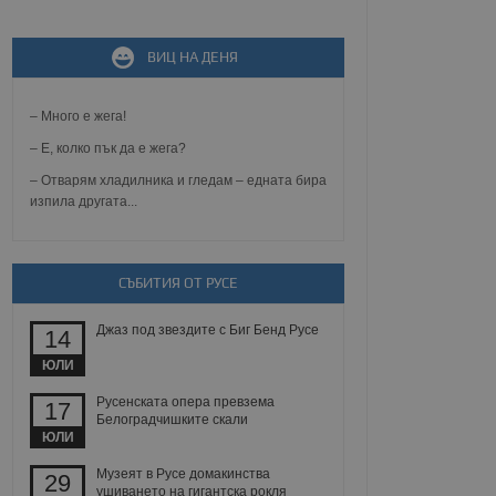
ВИЦ НА ДЕНЯ
не, зададена от уеб
 ASP.NET MVC
спре неразрешеното
т, известно като
– Много е жега!
тове. Той не съдържа
щожава при затваряне
– Е, колко пък да е жега?
– Отварям хладилника и гледам – едната бира
ение на съгласието на
изпила другата...
ст за тяхното
а данни за съгласието
ични политики и
антира, че техните
 сесии.
СЪБИТИЯ ОТ РУСЕ
аничаване между хората
а, за да се правят
Джаз под звездите с Биг Бенд Русе
хния уебсайт.
14
ЮЛИ
сигнализира на
 на бисквитките,
Русенската опера превзема
17
а съответствие и
Белоградчишките скали
ндарти и
ЮЛИ
ck и предоставя
Музеят в Русе домакинства
29
требител използва
ушиването на гигантска рокля