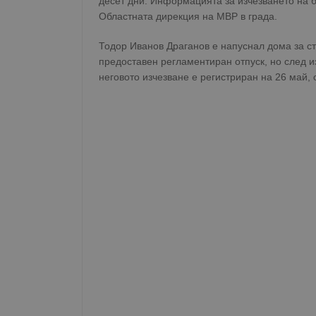
десет дни. Информацията за изчезването на 
Областната дирекция на МВР в града.
Тодор Иванов Драганов е напуснал дома за ст
предоставен регламентиран отпуск, но след из
неговото изчезване е регистриран на 26 май, о