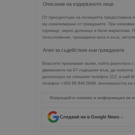
Описание на издирваното лице
От пресцентъра на полицията предоставиха п
му локализиране от гражданите. При изчезван
горнище, черно долнище и бели маратонки. По
телосложение, прошарена коса и къса, негол
Апел за съдействие към гражданите
Властите призовават всеки, който разполага 
движението на 67-годишния мъж, да помогне з
денонощно на спешния телефон 112, в най-бл
телефон +359 89 846 0048. Анонимността на 
Изпращайте снимки и информация на
n
Следвай ни в Google News
→