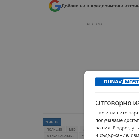
Добави ни в предпочитани източ
РЕКЛАМА
Отговорно и
Ние и нашите парт
получаваме достъп
етикети
вашия IP адрес, у
полиция
мвр
издирване
сигнал
сливе
и съдържание, изм
малко чочовени
тодор драганов