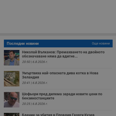
минути
с
.twitter.com
59
р
секунди
м
б
о
у
п
о
и
т
receive-cookie-deprecation
.hit.gemius.pl
1 година
Т
Последни новини
Още новини
с
с
Николай Вълканов: Премахването на двойното
н
обозначаване няма да вдигне...
н
п
20:50 | 6.8.2026 г.
б
п
с
Умъртвиха най-опасната дива котка в Нова
о
Зеландия
с
а
20:41 | 6.8.2026 г.
р
у
з
Шофьори пред дилема заради новите цени по
з
бензиностанциите
п
20:25 | 6.8.2026 г.
ASP.NET_SessionId
Сесия
Т
Microsoft
с
Corporation
D
Бдение за убития в Пловдив Георги Кузев
www.dunavmost.com