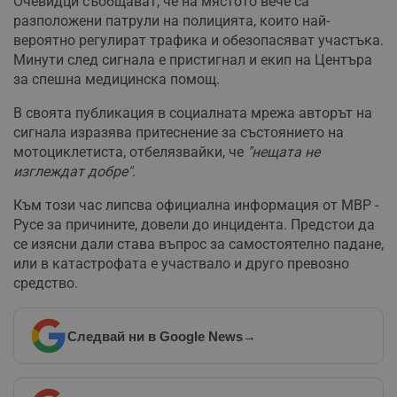
Очевидци съобщават, че на мястото вече са
разположени патрули на полицията, които най-
вероятно регулират трафика и обезопасяват участъка.
Минути след сигнала е пристигнал и екип на Центъра
за спешна медицинска помощ.
В своята публикация в социалната мрежа авторът на
сигнала изразява притеснение за състоянието на
мотоциклетиста, отбелязвайки, че
"нещата не
изглеждат добре"
.
Към този час липсва официална информация от МВР -
Русе за причините, довели до инцидента. Предстои да
се изясни дали става въпрос за самостоятелно падане,
или в катастрофата е участвало и друго превозно
средство.
Следвай ни в Google News
→