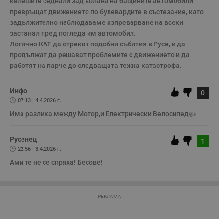
келешите седнали зад волана на бащините автомобили 
Некласифицирани
превръщат движението по булевардите в състезание, като 
задължително наблюдаваме изпреварване на всеки 
Строго необходимите бисквитки позволяват основната
функционалност на уебсайта, като потребителско
застанал пред погледа им автомобил.

влизане и управление на акаунта. Уебсайтът не може да
Логично КАТ да отрекат подобни събития в Русе, и да 
се използва правилно без строго необходими
продължат да решават проблемите с движението и да 
бисквитки.
работят на парче до следващата тежка катастрофа.
Валиден
Име
Доставчик
/
Домейн
О
до
Инфо
__RequestVerificationToken
Сесия
Т
Microsoft
0
п
Corporation
07:13 | 4.4.2026 г.
ф
www.dunavmost.com
з
Има разлика между Мотор,и Електрически Велосипед👍
п
и
п
Русенец
A
1
т
22:56 | 3.4.2026 г.
е
д
Ами те не се спряха! Бесове!
н
п
с
у
и
РЕКЛАМА
ф
н
м