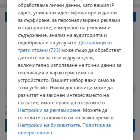
обработваме лични данни, като вашия IP
адрес, уникални идентификатори и данни
Напиши коментар!
за сърфиране, за персонализирани реклами
и съдържание, измерване на реклами и
съдържание, анализ на аудиторията и
подобряване на услугите.
Доставчици от
трети страни (723)
може също да обработват
данните ви за тези и други цели,
включително използване на точни данни за
геолокация и характеристики на
устройството. Вашият избор важи само за
този уебсайт. Някои доставчици може да
Остават
2000
символа
разчитат на законен интерес вместо на
ОБНОВИ
съгласие; имате право да възразите в
Поради зачестилите злоупотреби в сайта, за да оставите анонимен
коментар или да гласувате изискваме да се идентифицирате с
Настройки за рекламиране
. Можете да
google акаунт.
оттеглите съгласието си по всяко време в
Натискайки на бутона "Вход с google" по-долу, коментарът ви ще
Настройки на бисквитките
.
Политика за
бъде публикуван анонимно под псевдонима който сте попълнили
по-горе в полето "Твоето име". Никаква лична информация за вас
поверителност
няма да бъде съхранявана при нас или показвана на други