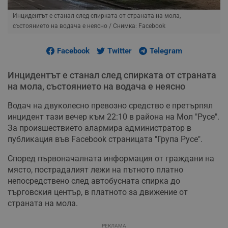
Инцидентът e станал след спирката от страната на мола,
състоянието на водача е неясно
/ Снимка: Facebook
Facebook
Twitter
Telegram
Инцидентът e станал след спирката от страната
на мола, състоянието на водача е неясно
Водач на двуколесно превозно средство е претърпял
инцидент тази вечер към 22:10 в района на Мол "Русе".
За произшествието алармира администратор в
публикация във Facebook страницата "Група Русе".
Според първоначалната информация от граждани на
място, пострадалият лежи на пътното платно
непосредствено след автобусната спирка до
търговския център, в платното за движение от
страната на мола.
РЕКЛАМА