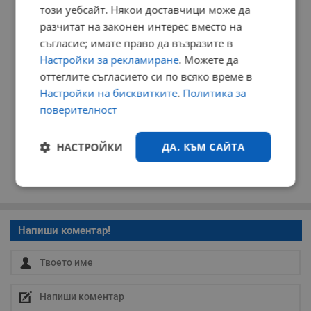
този уебсайт. Някои доставчици може да
разчитат на законен интерес вместо на
съгласие; имате право да възразите в
Настройки за рекламиране
. Можете да
оттеглите съгласието си по всяко време в
Настройки на бисквитките
.
Политика за
поверителност
НАСТРОЙКИ
ДА, КЪМ САЙТА
Строго
Ефективност
необходимо
Напиши коментар!
Таргетиране
Функционалност
Некласифицирани