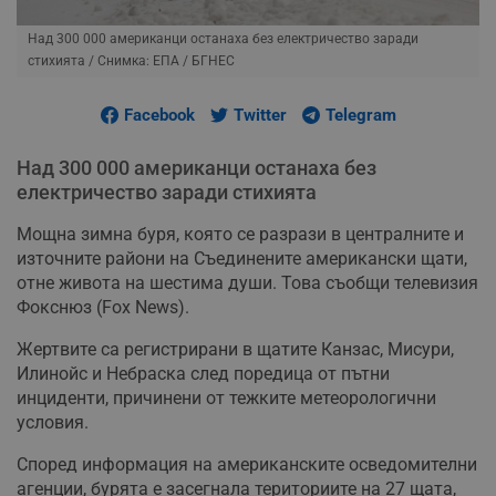
Над 300 000 американци останаха без електричество заради
стихията
/ Снимка: ЕПА / БГНЕС
Facebook
Twitter
Telegram
Над 300 000 американци останаха без
електричество заради стихията
Мощна зимна буря, която се разрази в централните и
източните райони на Съединените американски щати,
отне живота на шестима души. Това съобщи телевизия
Фокснюз (Fox News).
Жертвите са регистрирани в щатите Канзас, Мисури,
Илинойс и Небраска след поредица от пътни
инциденти, причинени от тежките метеорологични
условия.
Според информация на американските осведомителни
агенции, бурята е засегнала териториите на 27 щата,