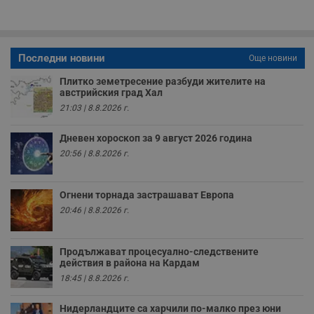
п
о
р
п
н
п
Последни новини
Още новини
к
ч
Плитко земетресение разбуди жителите на
п
с
австрийския град Хал
б
21:03 | 8.8.2026 г.
__cf_bm
29
Т
Cloudflare Inc.
минути
с
.twitter.com
Дневен хороскоп за 9 август 2026 година
59
р
секунди
м
20:56 | 8.8.2026 г.
б
о
у
п
Огнени торнада застрашават Европа
о
и
20:46 | 8.8.2026 г.
т
receive-cookie-deprecation
.hit.gemius.pl
1 година
Т
с
Продължават процесуално-следствените
с
действия в района на Кардам
н
18:45 | 8.8.2026 г.
н
п
б
Нидерландците са харчили по-малко през юни
п