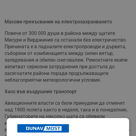
Масови прекъсвания на електрозахранването
Повече от 300 000 души в района между щатите
Мисури и Вирджиния са останали без електричество.
Причината е в падналите електропроводи и дървета,
съборени от комбинацията между силен вятър,
заледявания и обилен снеговалеж. Ремонтните екипи
изпитват сериозни затруднения при достъпа до
засегнатите райони поради продължаващите
неблагоприятни метеорологични условия.
Хаос във въздушния транспорт
Авиационните власти са били принудени да отменят
над 1900 полета както в неделя, така и в понеделник.
Губернаторите на няколко щата са обявили
извънредно положение преди влошаването на
времето, като са призовали гражданите да останат по