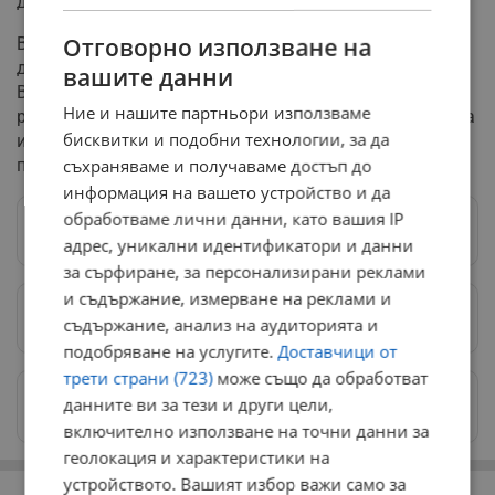
домовете си.
Отговорно използване на
Във Вашингтон, окръг Колумбия, е регистрирана най-
дебелата снежна покривка от две години насам.
вашите данни
Въпреки че държавните служби са преустановили
Ние и нашите партньори използваме
работа, церемонията в Конгреса по удостоверяване на
бисквитки и подобни технологии, за да
изборната победа на Доналд Тръмп е проведена по
план.
съхраняваме и получаваме достъп до
информация на вашето устройство и да
обработваме лични данни, като вашия IP
Следвай ни в Google News
→
адрес, уникални идентификатори и данни
за сърфиране, за персонализирани реклами
и съдържание, измерване на реклами и
Предпочитани източници
→
съдържание, анализ на аудиторията и
подобряване на услугите.
Доставчици от
трети страни (723)
може също да обработват
Изпращайте снимки и информация на
данните ви за тези и други цели,
news@dunavmost.com
включително използване на точни данни за
геолокация и характеристики на
РЕКЛАМА
устройството. Вашият избор важи само за