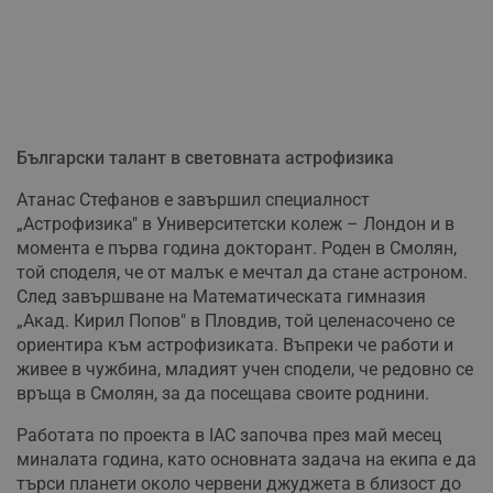
Български талант в световната астрофизика
Атанас Стефанов е завършил специалност
„Астрофизика" в Университетски колеж – Лондон и в
момента е първа година докторант. Роден в Смолян,
той споделя, че от малък е мечтал да стане астроном.
След завършване на Математическата гимназия
„Акад. Кирил Попов" в Пловдив, той целенасочено се
ориентира към астрофизиката. Въпреки че работи и
живее в чужбина, младият учен сподели, че редовно се
връща в Смолян, за да посещава своите роднини.
Работата по проекта в IAC започва през май месец
миналата година, като основната задача на екипа е да
търси планети около червени джуджета в близост до