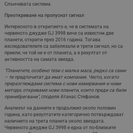
Слънчевата система.
Преоткриване на пропуснат сигнал
Интересното в откритието е, че в системата на
червеното джудже GJ 3998 вече са известни две
планети, открити през 2016 година. Тогава
изследователите са забелязали и трети сигнал, но са
приели, че той не е от планета, а е резултат от
активността на самата звезда.
"Планетите, особено тези с малка маса, рядко са сами
– те предпочитат да имат компания. Често, когато
преразглеждаме система с нови измервания и нови
методи, откриваме нови планети, които преди са били
пренебрегвани"
, споделя Атанас Стефанов.
Анализът на данните е продължил около половин
година, като резултатите категорично потвърждават
наличието на трета планета около звездата.
Червеното джудже GJ 3998 е една от по-близките