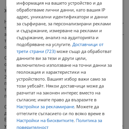
информация на вашето устройство и да
обработваме лични данни, като вашия IP
Характеристики на новооткритата планета
адрес, уникални идентификатори и данни
Новата екзопланета е класифицирана като суперземя,
за сърфиране, за персонализирани реклами
тъй като масата ѝ е поне шест пъти по-голяма от
и съдържание, измерване на реклами и
земната. Астрофизиците смятат, че тя е камениста, по-
съдържание, анализ на аудиторията и
тежка от Земята, но по-лека от планетата Нептун. Тя
подобряване на услугите.
Доставчици от
обикаля около своята звезда за период от 41,8 дни.
трети страни (723)
може също да обработват
Особено интересно е, че въпреки по-близката си
данните ви за тези и други цели,
орбита около звездата, която е по-малка и с по-ниска
включително използване на точни данни за
температура от Слънцето, планетата получава само с
геолокация и характеристики на
20 процента повече енергия, отколкото Земята
устройството. Вашият избор важи само за
получава от Слънцето. Това предполага, че
този уебсайт. Някои доставчици може да
температурата на повърхността ѝ вероятно е малко
разчитат на законен интерес вместо на
по-висока от земната.
съгласие; имате право да възразите в
Настройки за рекламиране
. Можете да
Според Атанас Стефанов, новооткритата планета е
добър кандидат за изследване на атмосферата.
оттеглите съгласието си по всяко време в
Екипът допуска възможността тя да поддържа
Настройки на бисквитките
.
Политика за
условия за живот, но категоричното потвърждение ще
поверителност