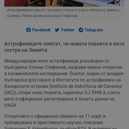
Астрофизиците смятат, че новата планета е като сестра на Земята
/
Снимка: Личен архив на Атанас Стефанов
Facebook
Twitter
Telegram
Астрофизиците смятат, че новата планета е като
сестра на Земята
Международен екип астрофизици, ръководен от
българина Атанас Стефанов, направи важно откритие
в космическите изследвания. Екипът, воден от младия
български докторант в Института по астрофизика на
Канарските острови (Instituto de Astrofísica de Canarias
(IAC)), откри нова планета, наречена GJ 3998 d, която
вече е официално регистрирана в базата данни на
НАСА.
Откритието е официално обявено на 11 март и
публикувано в престижното научно списание
Astronomy & Astrophysics, съобщи БТА. В интервю за