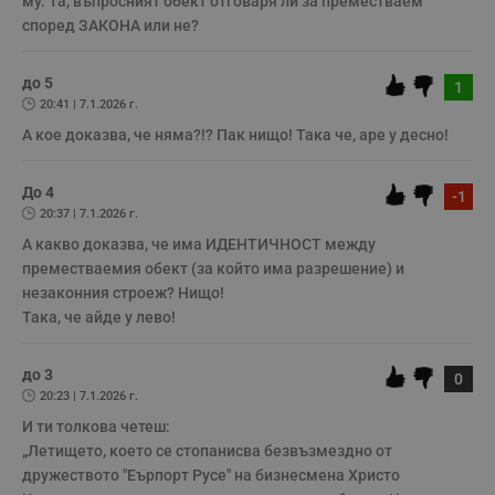
му. Та, въпросният обект отговаря ли за преместваем 
т
е
според ЗАКОНА или не? 
д
н
п
с
до 5
1
у
20:41 | 7.1.2026 г.
и
ф
А кое доказва, че няма?!? Пак нищо! Така че, аре у десно!
н
м
Т
и
До 4
-1
п
20:37 | 7.1.2026 г.
у
з
А какво доказва, че има ИДЕНТИЧНОСТ между 
б
преместваемия обект (за който има разрешение) и 
VISITOR_PRIVACY_METADATA
5 месеца
Т
YouTube
незаконния строеж? Нищо!

4
с
.youtube.com
седмици
с
Така, че айде у лево!
с
п
и
до 3
п
0
т
20:23 | 7.1.2026 г.
в
с
И ти толкова четеш:

з
„Летището, което се стопанисва безвъзмездно от 
с
п
дружеството "Еърпорт Русе" на бизнесмена Христо 
о