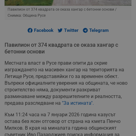
Павилион от 374 квадрата се оказа хангар с бетонни основи
/
Снимка: Община Русе
Facebook
Twitter
Telegram
Павилион от 374 квадрата се оказа хангар с
бетонни основи
Местната власт в Русе прави опити да скрие
изграждането на масивен хангар на територията на
Летище Русе, представяйки го за временен обект.
Въпреки официалните уверения на общината, че ново
строителство няма, документи разкриват
разминаване между разрешителните и реалността,
предава разследване на
"За истината".
Към 11:24 часа на 7 януари 2026 година казусът
остава без ясен отговор от страна на кмета Пенчо
Милков. В края на миналата година общинският
съветник Иво Пазарджиев поиска информация за