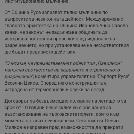
Институционално мълчание
От Община Русе запазват пълно мълчание по
въпросите за незаконната дейност. Междувременно
главната архитектка на Община Иваново Анна Савова
заяви, че законът не задължава общината да
извършва постоянни проверки след издаване на
разрешението, но при установяване на несъответствия
ще бъдат предприети действия.
"Считаме, че преместваемият обект тип „Павилион“
напълно съответства на заданието и строителното
разрешение"
, коментира управителят на "Еърпорт Русе"
Веселин Цеков. Според него конструкцията е
изградена от термопанели и служи за склад.
Договорът за безвъзмездно ползване на летището за
срок от 10 години беше сключен с обещания за
възстановяване на търговските полети, които към
момента остават неизпълнени. Сега кметът Пенчо
Милков е изправен пред възможността да прекрати
договора поради неспазване на условията и