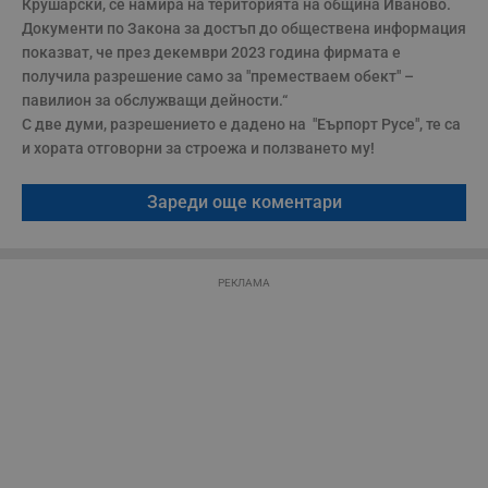
Крушарски, се намира на територията на община Иваново. 
р
п
Документи по Закона за достъп до обществена информация 
н
п
показват, че през декември 2023 година фирмата е 
к
получила разрешение само за "преместваем обект" – 
ч
п
павилион за обслужващи дейности.“

с
С две думи, разрешението е дадено на  "Еърпорт Русе", те са 
б
и хората отговорни за строежа и ползването му!
__cf_bm
29
Т
Cloudflare Inc.
минути
с
.twitter.com
59
р
Зареди още коментари
секунди
м
б
о
у
п
о
РЕКЛАМА
и
т
receive-cookie-deprecation
.hit.gemius.pl
1 година
Т
с
с
н
н
п
б
п
с
о