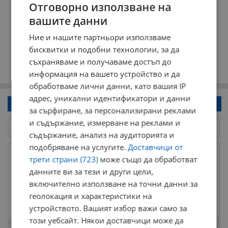
Отговорно използване на
вашите данни
Ние и нашите партньори използваме
бисквитки и подобни технологии, за да
съхраняваме и получаваме достъп до
информация на вашето устройство и да
обработваме лични данни, като вашия IP
адрес, уникални идентификатори и данни
Напиши коментар!
за сърфиране, за персонализирани реклами
и съдържание, измерване на реклами и
съдържание, анализ на аудиторията и
подобряване на услугите.
Доставчици от
трети страни (723)
може също да обработват
данните ви за тези и други цели,
включително използване на точни данни за
геолокация и характеристики на
устройството. Вашият избор важи само за
този уебсайт. Някои доставчици може да
Остават
2000
символа