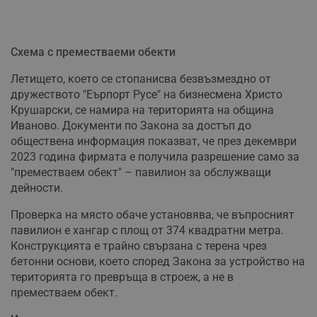
Схема с преместваеми обекти
Летището, което се стопанисва безвъзмездно от
дружеството "Еърпорт Русе" на бизнесмена Христо
Крушарски, се намира на територията на община
Иваново. Документи по Закона за достъп до
обществена информация показват, че през декември
2023 година фирмата е получила разрешение само за
"преместваем обект" – павилион за обслужващи
дейности.
Проверка на място обаче установява, че въпросният
павилион е хангар с площ от 374 квадратни метра.
Конструкцията е трайно свързана с терена чрез
бетонни основи, което според Закона за устройство на
територията го превръща в строеж, а не в
преместваем обект.