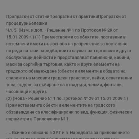
Препратки от статииПрепратки от практикиПрепратки от 
процедуриБележки

Чл. 5. (Изм. и доп. - Решение № 1 по Протокол № 29 от 
Строго необходимо
Ефективност
15.01.2009 г.) (1) Преместваеми са обектите, поставени в 
Таргетиране
Функционалност
поземлени имоти въз основа на разрешение за поставяне 
по реда на тази наредба, които служат за търговски и други 
Некласифицирани
обслужващи дейности и представляват павилиони, кабини, 
Строго необходимите бисквитки позволяват основната
маси за сергийна търговия, както и други елементи на 
функционалност на уебсайта, като потребителско
градското обзавеждане (обекти и елементи в обхвата на 
влизане и управление на акаунта. Уебсайтът не може да
се използва правилно без строго необходими
спирките на масовия градски транспорт, пейки, осветителни 
бисквитки.
тела, съдове за събиране на отпадъци, чешми, фонтани, 
часовници и други).

Валиден
Име
Доставчик
/
Домейн
О
до
(2) (Нова - Решение № 1 по Протокол № 29 от 15.01.2009 г.) 
Преместваемите обекти и елементите на градското 
__RequestVerificationToken
Сесия
Т
Microsoft
п
Corporation
обзавеждане са класифицирани по вид, функция, физически 
ф
www.dunavmost.com
з
параметри в Приложение № 1.

п
и
п
.... Всичко е описано в ЗУТ и в  Наредбата за приложението 
A