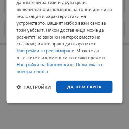
данните ви за тези и други цели,
Предпочитани източници
→
включително използване на точни данни за
геолокация и характеристики на
устройството. Вашият избор важи само за
Изпращайте снимки и информация на
този уебсайт. Някои доставчици може да
news@dunavmost.com
разчитат на законен интерес вместо на
съгласие; имате право да възразите в
РЕКЛАМА
Настройки за рекламиране
. Можете да
оттеглите съгласието си по всяко време в
Настройки на бисквитките
.
Политика за
поверителност
НАСТРОЙКИ
ДА, КЪМ САЙТА
Строго
Ефективност
необходимо