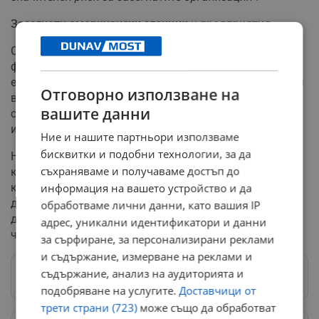
Засегнати американски агенции и предприятия
Според "Washington Post", пробивът е засегнал
федерални и щатски агенции на САЩ, университети,
енергийни компании и телекомуникационна компания
Отговорно използване на
в Азия. Изданието се позовава на правителствени
вашите данни
служители и частни изследователи за тази
информация.
Ние и нашите партньори използваме
бисквитки и подобни технологии, за да
Напоследък Microsoft се сблъска със серия от
съхраняваме и получаваме достъп до
кибератаки. През март компанията предупреди, че
китайски хакери се насочват към инструменти за
информация на вашето устройство и да
дистанционно управление и облачни приложения, за
обработваме лични данни, като вашия IP
да шпионират компании и организации в САЩ и
адрес, уникални идентификатори и данни
чужбина.
за сърфиране, за персонализирани реклами
и съдържание, измерване на реклами и
съдържание, анализ на аудиторията и
Следвай ни в Google News
→
подобряване на услугите.
Доставчици от
трети страни (723)
може също да обработват