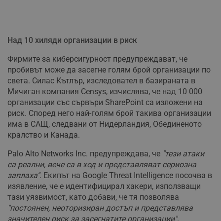
Над 10 хиляди организации в риск
Фирмите за киберсигурност предупреждават, че
пробивът може да засегне голям брой организации по
света. Силас Кътлър, изследовател в базираната в
Мичиган компания Censys, изчислява, че над 10 000
организации със сървъри SharePoint са изложени на
риск. Според него най-голям брой такива организации
има в САЩ, следвани от Нидерландия, Обединеното
кралство и Канада.
Palo Alto Networks Inc. предупреждава, че
"тези атаки
са реални, вече са в ход и представляват сериозна
заплаха"
. Екипът на Google Threat Intelligence посочва в
изявление, че е идентифицирал хакери, използващи
тази уязвимост, като добави, че тя позволява
"постоянен, неоторизиран достъп и представлява
значителен риск за засегнатите организации"
.