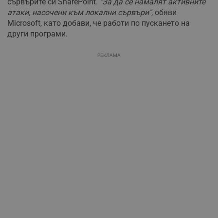
сървърите си SharePoint.
"За да се намалят активните
атаки, насочени към локални сървъри"
, обяви
Microsoft, като добави, че работи по пускането на
други програми.
РЕКЛАМА