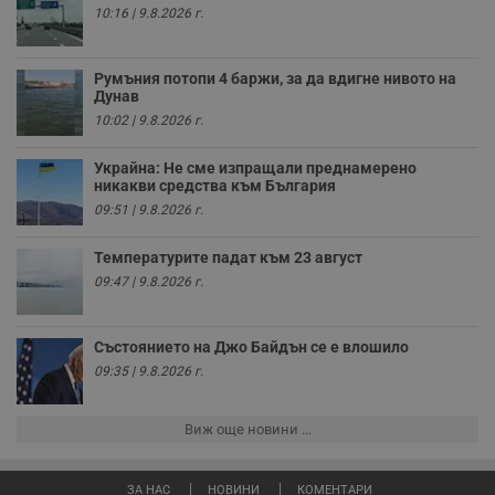
бисквитки.
10:16 | 9.8.2026 г.
Валиден
Име
Доставчик
/
Домейн
О
до
Румъния потопи 4 баржи, за да вдигне нивото на
__RequestVerificationToken
Сесия
Т
Microsoft
Дунав
п
Corporation
10:02 | 9.8.2026 г.
ф
www.dunavmost.com
з
п
Украйна: Не сме изпращали преднамерено
и
п
никакви средства към България
A
09:51 | 9.8.2026 г.
т
е
д
Температурите падат към 23 август
н
п
09:47 | 9.8.2026 г.
с
у
и
ф
Състоянието на Джо Байдън се е влошило
н
м
09:35 | 9.8.2026 г.
Т
и
п
Виж още новини ...
у
з
б
ЗА НАС
НОВИНИ
КОМЕНТАРИ
VISITOR_PRIVACY_METADATA
5 месеца
Т
YouTube