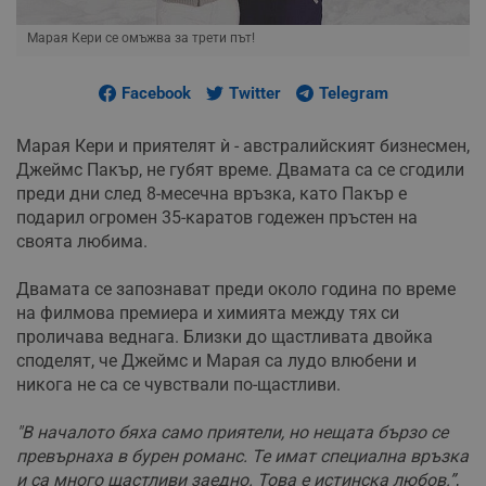
Марая Кери се омъжва за трети път!
Facebook
Twitter
Telegram
Марая Кери и приятелят ѝ - австралийският бизнесмен,
Джеймс Пакър, не губят време. Двамата са се сгодили
преди дни след 8-месечна връзка, като Пакър е
подарил огромен 35-каратов годежен пръстен на
своята любима.
Двамата се запознават преди около година по време
на филмова премиера и химията между тях си
проличава веднага. Близки до щастливата двойка
споделят, че Джеймс и Марая са лудо влюбени и
никога не са се чувствали по-щастливи.
"В началото бяха само приятели, но нещата бързо се
превърнаха в бурен романс. Те имат специална връзка
и са много щастливи заедно. Това е истинска любов.”
,