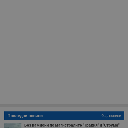
необходимо
Таргетиране
Функционалност
Некласифицирани
Строго необходимо
Ефективност
Таргетиране
Функционалност
Некласифицирани
Строго необходимите бисквитки позволяват основната
Последни новини
Още новини
функционалност на уебсайта, като потребителско
влизане и управление на акаунта. Уебсайтът не може да
Без камиони по магистралите "Тракия" и "Струма"
се използва правилно без строго необходими