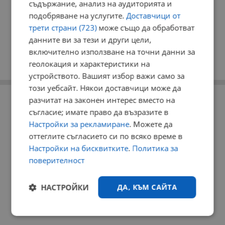
съдържание, анализ на аудиторията и
подобряване на услугите.
Доставчици от
трети страни (723)
може също да обработват
данните ви за тези и други цели,
включително използване на точни данни за
геолокация и характеристики на
устройството. Вашият избор важи само за
този уебсайт. Някои доставчици може да
РЕКЛАМА
разчитат на законен интерес вместо на
съгласие; имате право да възразите в
Настройки за рекламиране
. Можете да
оттеглите съгласието си по всяко време в
Настройки на бисквитките
.
Политика за
поверителност
НАСТРОЙКИ
ДА, КЪМ САЙТА
Строго
Ефективност