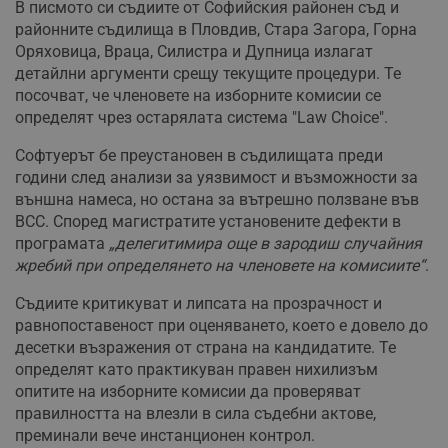
В писмото си съдиите от Софийския районен съд и
районните съдилища в Пловдив, Стара Загора, Горна
Оряховица, Враца, Силистра и Дупница излагат
детайлни аргументи срещу текущите процедури. Те
посочват, че членовете на изборните комисии се
определят чрез остарялата система "Law Choice".
Софтуерът бе преустановен в съдилищата преди
години след анализи за уязвимост и възможности за
външна намеса, но остана за вътрешно ползване във
ВСС. Според магистратите установените дефекти в
програмата
„делегитимира още в зародиш случайния
жребий при определянето на членовете на комисиите“
.
Съдиите критикуват и липсата на прозрачност и
равнопоставеност при оценяването, което е довело до
десетки възражения от страна на кандидатите. Те
определят като практикуван правен нихилизъм
опитите на изборните комисии да проверяват
правилността на влезли в сила съдебни актове,
преминали вече инстанционен контрол.