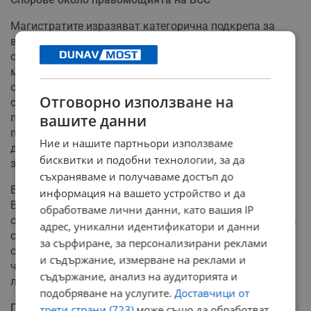
Магистратите изразяват категорична подкрепа за
внесените в парламента законопроекти за
ограничаване на решенията на съвета с изтекъл
мандат. Те обаче изразяват сериозни опасения
относно проекта на "Прогресивна България", в който
Отговорно използване на
се предвижда изключение от кадровия мораториум
при „обоснована необходимост“. Съдиите
вашите данни
предупреждават, че подобна формулировка рискува
Ние и нашите партньори използваме
да се превърне в постоянно правило и да доведе до
бисквитки и подобни технологии, за да
заобикаляне на закона.
съхраняваме и получаваме достъп до
В позицията се цитира и практиката на Съда на
информация на вашето устройство и да
Европейския съюз, според която е недопустимо орган
обработваме лични данни, като вашия IP
с изтекъл мандат да упражнява кадрови правомощия
адрес, уникални идентификатори и данни
след законовия срок. Проблемът с недостига на
за сърфиране, за персонализирани реклами
служители в съдилищата може и трябва да се решава
и съдържание, измерване на реклами и
чрез командироване, което е напълно достатъчен и
съдържание, анализ на аудиторията и
легален инструмент за оперативна реакция.
подобряване на услугите.
Доставчици от
Примерът с Административния съд в Русе
трети страни (723)
може също да обработват