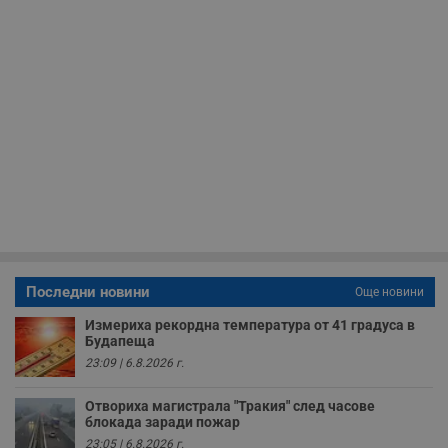
с
с
н
н
п
б
п
с
о
с
а
р
у
з
з
п
ASP.NET_SessionId
Сесия
Т
Microsoft
с
Corporation
D
www.dunavmost.com
Последни новини
Още новини
п
и
т
Измериха рекордна температура от 41 градуса в
к
Будапеща
п
23:09 | 6.8.2026 г.
и
у
р
Отвориха магистрала "Тракия" след часове
к
п
блокада заради пожар
д
23:05 | 6.8.2026 г.