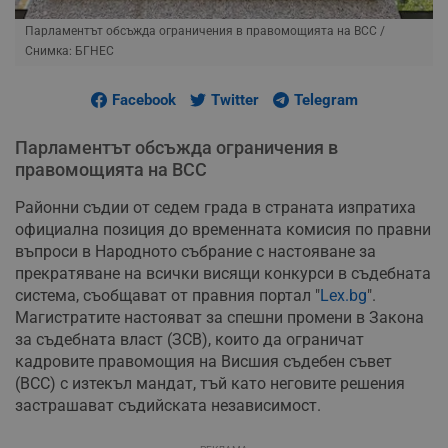
Парламентът обсъжда ограничения в правомощията на ВСС
/
Снимка: БГНЕС
Facebook
Twitter
Telegram
Парламентът обсъжда ограничения в
правомощията на ВСС
Районни съдии от седем града в страната изпратиха
официална позиция до временната комисия по правни
въпроси в Народното събрание с настояване за
прекратяване на всички висящи конкурси в съдебната
система, съобщават от правния портал "
Lex.bg
".
Магистратите настояват за спешни промени в Закона
за съдебната власт (ЗСВ), които да ограничат
кадровите правомощия на Висшия съдебен съвет
(ВСС) с изтекъл мандат, тъй като неговите решения
застрашават съдийската независимост.