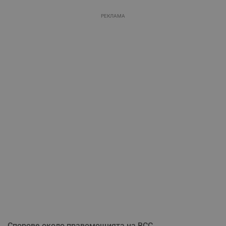
РЕКЛАМА
Спорове около правомощията на ВСС