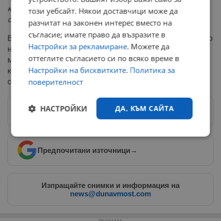
която да не блокира развитието, но да го направи
този уебсайт. Някои доставчици може да
отговорен към гражданите"
, допълни той.
разчитат на законен интерес вместо на
съгласие; имате право да възразите в
Вигенин планира и създаването на доклад с участието
Настройки за рекламиране
. Можете да
на бизнеса и научните среди, който да анализира
оттеглите съгласието си по всяко време в
мястото на България в ЕС. Това действие индиректно
Настройки на бисквитките
.
Политика за
критикува липсата на ясна национална стратегия от
страна на изпълнителната власт до момента.
поверителност
НАСТРОЙКИ
ДА, КЪМ САЙТА
Следвай ни в Google News
→
Строго
Ефективност
необходимо
Предпочитани източници
→
Таргетиране
Функционалност
Изпращайте снимки и информация на
news@dunavmost.com