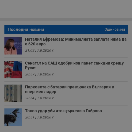
п
с
о
с
а
р
у
Последни новини
з
Още новини
з
п
Наталия Ефремова: Минималната заплата няма да
е 620 евро
ASP.NET_SessionId
Сесия
Т
Microsoft
с
21:03 | 7.8.2026 г.
Corporation
D
www.dunavmost.com
п
и
Сенатът на САЩ одобри нов пакет санкции срещу
т
Русия
к
20:57 | 7.8.2026 г.
п
и
у
Парковете с батерии превърнаха България в
р
енергиен лидер
к
п
20:54 | 7.8.2026 г.
д
д
п
Токов удар уби ято щъркели в Габрово
у
20:51 | 7.8.2026 г.