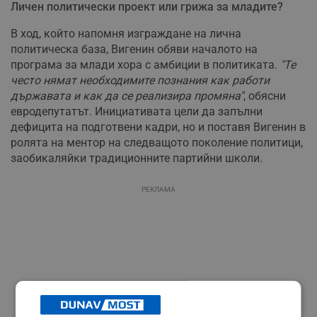
Личен политически проект или грижа за младите?
В ход, който напомня изграждане на лична
политическа база, Вигенин обяви началото на
програма за млади хора с амбиции в политиката.
"Те
често нямат необходимите познания как работи
държавата и как да се реализира промяна"
, обясни
евродепутатът. Инициативата цели да запълни
дефицита на подготвени кадри, но и поставя Вигенин в
ролята на ментор на следващото поколение политици,
заобикаляйки традиционните партийни школи.
РЕКЛАМА