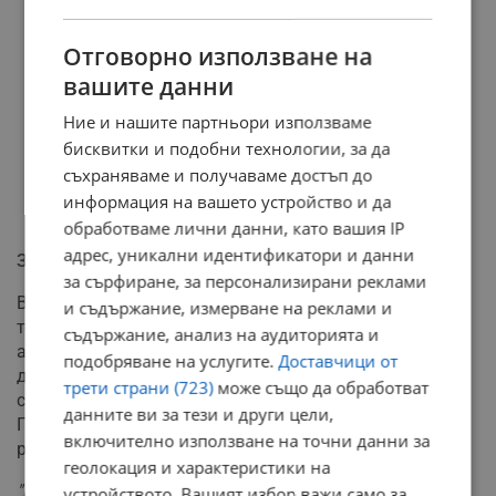
Отговорно използване на
вашите данни
Ние и нашите партньори използваме
бисквитки и подобни технологии, за да
съхраняваме и получаваме достъп до
информация на вашето устройство и да
обработваме лични данни, като вашия IP
адрес, уникални идентификатори и данни
Здравеопазване и изкуствен интелект
за сърфиране, за персонализирани реклами
В дневния ред на евродепутата за 2026 г. влизат и
и съдържание, измерване на реклами и
теми с широк обществен отзвук. Той заяви
съдържание, анализ на аудиторията и
ангажимент към проблемите в здравеопазването и
подобряване на услугите.
Доставчици от
достъпа до лекарства – сектор, който хронично
трети страни (723)
може също да обработват
страда от недофинансиране и изтичане на кадри.
данните ви за тези и други цели,
Паралелно с това, Вигенин се фокусира и върху
включително използване на точни данни за
регулацията на изкуствения интелект.
геолокация и характеристики на
"Има нужда от регулация над изкуствения интелект,
устройството. Вашият избор важи само за