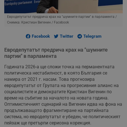
Евродепутатът предрича крах на "шумните партии" в парламента
/
Снимка: Кристиан Вигенин / Facebook
Facebook
Twitter
Telegram
Евродепутатът предрича крах на "шумните
партии" в парламента
Годината 2026-а ще сложи точка на перманентната
политическа нестабилност, в която България се
намира от 2021 г. насам. Това прогнозира
евродепутатът от Групата на прогресивния алианс на
социалистите и демократите Кристиан Вигенин по
време на събитие за началото на новата година.
Оптимистичният сценарий на Вигенин идва на фона на
продължаващото фрагментиране на партийната
система, но евродепутатът е убеден, че политическият
пейзаж ще претърпи сериозна корекция.