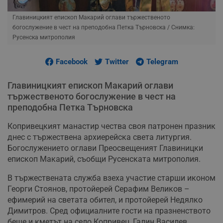
Главиницкият епископ Макарий оглави тържественото
богослужение в чест на преподобна Петка Търновска
/ Снимка:
Русенска митрополия
Facebook
Twitter
Telegram
Главиницкият епископ Макарий оглави
тържественото богослужение в чест на
преподобна Петка Търновска
Копривецкият манастир чества своя патронен празник
днес с тържествена архиерейска света литургия.
Богослужението оглави Преосвещеният Главиницки
епископ Макарий, съобщи Русенската митрополия.
В тържествената служба взеха участие старши иконом
Георги Стоянов, протойерей Серафим Великов –
ефимерий на светата обител, и протойерей Недялко
Димитров. Сред официалните гости на празненството
беше и кметът на село Копривец, Галин Василев.