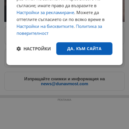
съгласие; имате право да възразите в
Настройки за рекламиране
. Можете да
оттеглите съгласието си по всяко време в
Настройки на бисквитките
.
Политика за
поверителност
Следвай ни в Google News
→
НАСТРОЙКИ
ДА, КЪМ САЙТА
Предпочитани източници
→
Строго
Ефективност
необходимо
Изпращайте снимки и информация на
news@dunavmost.com
Таргетиране
Функционалност
РЕКЛАМА
Некласифицирани