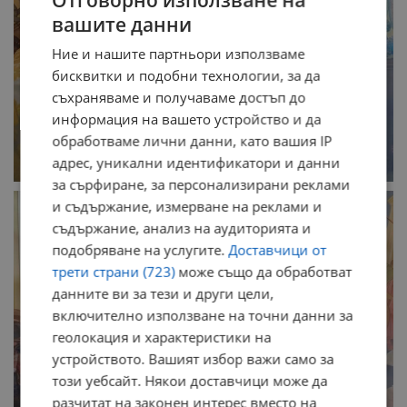
Отговорно използване на
вашите данни
Ние и нашите партньори използваме
бисквитки и подобни технологии, за да
съхраняваме и получаваме достъп до
информация на вашето устройство и да
обработваме лични данни, като вашия IP
адрес, уникални идентификатори и данни
за сърфиране, за персонализирани реклами
и съдържание, измерване на реклами и
съдържание, анализ на аудиторията и
подобряване на услугите.
Доставчици от
трети страни (723)
може също да обработват
данните ви за тези и други цели,
включително използване на точни данни за
геолокация и характеристики на
устройството. Вашият избор важи само за
този уебсайт. Някои доставчици може да
разчитат на законен интерес вместо на