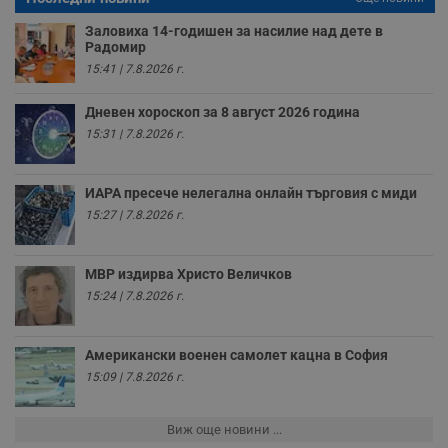
а
р
Заловиха 14-годишен за насилие над дете в
у
Радомир
з
з
15:41 | 7.8.2026 г.
п
ASP.NET_SessionId
Сесия
Т
Microsoft
Дневен хороскоп за 8 август 2026 година
с
Corporation
D
15:31 | 7.8.2026 г.
www.dunavmost.com
п
и
т
к
ИАРА пресече нелегална онлайн търговия с миди
п
15:27 | 7.8.2026 г.
и
у
р
к
МВР издирва Христо Величков
п
д
15:24 | 7.8.2026 г.
д
п
у
Американски военен самолет кацна в София
15:09 | 7.8.2026 г.
Доставчик
/
Валиден
Валиден
Виж още новини ...
Име
Име
Доставчик
/
Домейн
Описание
Описание
Домейн
Доставчик
/
до
Валиден
до
Име
Описание