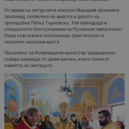
По време на литургията епископ Макарий произнесе
проповед, посветена на живота и делото на
преподобна Петка Търновска. Той преподаде и
специалното благословение на Русенския митрополит
Наум към всички поклонници, пристигнали от
околните населени места.
Празникът на Копривецкия манастир традиционно
събира вярващи от целия регион, които почитат
паметта на светицата.