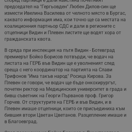
според партийци е дали наистина почетният
председател на "Гергьовден" Любен Дилов-син ще
измести Ивелина Василева от челното място в Бургас,
каквато информация има, кои точно ще са местата на
коалиционния партньор СДС и дали в регионите с
отцепници Видин и Плевен листите ще водят хора от
гражданската квота.
В сряда при инспекция на пътя Видин - Ботевград
премиерът Бойко Борисов потвърди, че водач на
листата на ГЕРБ във Видин ще е уволненият след
среща с него координатор на партията на Слави
Трифонов "Има такъв народ" Росица Кирова. За
Плевен се говори, че водач ще бъде онкохирургът,
почетен ректор на Медицинския университет в града и
бивш съветник на Георги Първанов проф. Григор
Горчев. От структурите на ГЕРБ и във Видин, и в
Плевен имаше отцепници, които се присъединиха към
бившия втори Цветан Цветанов. Разцепление имаше и
в Благоевград.