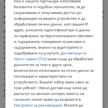
Ние и нашите партньори използваме
листата в столичния 23 многомандатен избирателен
район (МИР). Лидерът на ГЕРБ се очаква да участва в
бисквитки и подобни технологии, за да
т.нар. лидерска битка в 25 МИР, където водач на БСП е
съхраняваме и получаваме достъп до
Корнелия Нинова. Същото съревнование се очертава и
информация на вашето устройство и да
в Пловдив.
обработваме лични данни, като вашия IP
адрес, уникални идентификатори и данни
В редиците на ГЕРБ има очаквания и неофициална
за сърфиране, за персонализирани реклами
информация, че водачи на листи да бъдат
и съдържание, измерване на реклами и
председателят на парламента Цвета Караянчева
съдържание, анализ на аудиторията и
(Кърджали), вицепремиерите Томислав Дончев
(Габрово) и Екатерина Захариева (Пазарджик),
подобряване на услугите.
Доставчици от
министрите Деница Сачева (Добрич), проф. Костадин
трети страни (723)
може също да обработват
Ангелов (Велико Търново и Варна), Красимир Вълчев
данните ви за тези и други цели,
(Стара Загора), Кирил Ананиев (Перник), Десислава
включително използване на точни данни за
Танева (Сливен), Росен Желязков (24 МИР в София)
геолокация и характеристики на
Теменужка Петкова (Търговище) и Красен Кралев
устройството. Вашият избор важи само за
(Русе), зам.-министърът Николай Нанков (Ловеч) и
този уебсайт. Някои доставчици може да
депутатите Даниела Дариткова (Смолян) и Милена
разчитат на законен интерес вместо на
Дамянова (Силистра).
съгласие; имате право да възразите в
Настройки за рекламиране
. Можете да