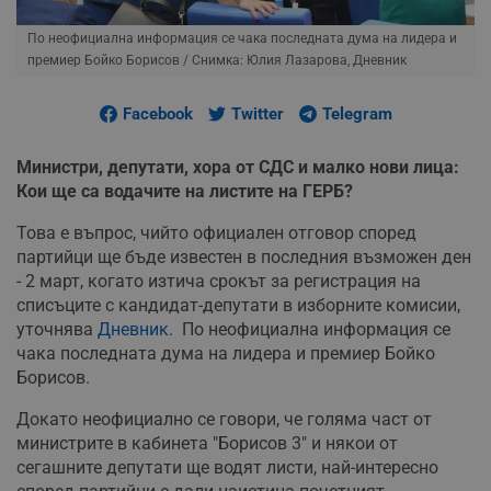
По неофициална информация се чака последната дума на лидера и
премиер Бойко Борисов
/ Снимка: Юлия Лазарова, Дневник
Facebook
Twitter
Telegram
Министри, депутати, хора от СДС и малко нови лица:
Кои ще са водачите на листите на ГЕРБ?
Това е въпрос, чийто официален отговор според
партийци ще бъде известен в последния възможен ден
- 2 март, когато изтича срокът за регистрация на
списъците с кандидат-депутати в изборните комисии,
уточнява
Дневник
. По неофициална информация се
чака последната дума на лидера и премиер Бойко
Борисов.
Докато неофициално се говори, че голяма част от
министрите в кабинета "Борисов 3" и някои от
сегашните депутати ще водят листи, най-интересно