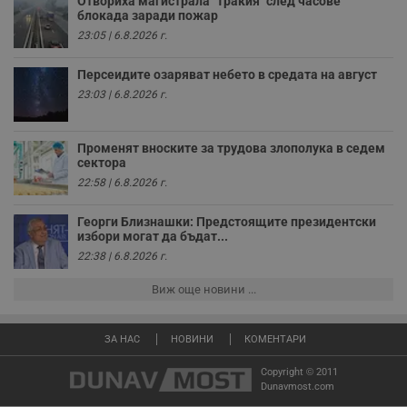
Отвориха магистрала "Тракия" след часове
ч
блокада заради пожар
п
с
23:05 | 6.8.2026 г.
б
__cf_bm
29
Т
Cloudflare Inc.
Персеидите озаряват небето в средата на август
минути
с
.twitter.com
23:03 | 6.8.2026 г.
59
р
секунди
м
б
о
у
Променят вноските за трудова злополука в седем
п
сектора
о
22:58 | 6.8.2026 г.
и
т
Георги Близнашки: Предстоящите президентски
receive-cookie-deprecation
.hit.gemius.pl
1 година
Т
избори могат да бъдат...
с
с
22:38 | 6.8.2026 г.
н
н
п
Виж още новини ...
б
п
с
о
ЗА НАС
НОВИНИ
КОМЕНТАРИ
с
а
Copyright © 2011
р
Dunavmost.com
у
з