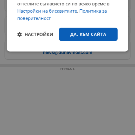
Следвай ни в Google News
→
оттеглите съгласието си по всяко време в
Настройки на бисквитките
.
Политика за
поверителност
Предпочитани източници
→
НАСТРОЙКИ
ДА, КЪМ САЙТА
Изпращайте снимки и информация на
Строго
Ефективност
news@dunavmost.com
необходимо
РЕКЛАМА
Таргетиране
Функционалност
Некласифицирани