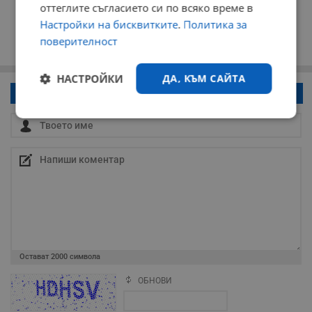
оттеглите съгласието си по всяко време в
Настройки на бисквитките
.
Политика за
поверителност
НАСТРОЙКИ
ДА, КЪМ САЙТА
Напиши коментар!
Строго
Ефективност
необходимо
Таргетиране
Функционалност
Некласифицирани
Остават
2000
символа
ОБНОВИ
Поради зачестилите злоупотреби в сайта, за да оставите анонимен
коментар или да гласувате изискваме да се идентифицирате с
google акаунт.