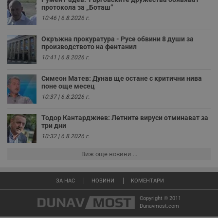
ч
протокола за „Боташ“
п
с
10:46 | 6.8.2026 г.
б
__cf_bm
29
Т
Cloudflare Inc.
Окръжна прокуратура - Русе обвини 8 души за
минути
с
.twitter.com
производството на фентанил
59
р
секунди
м
10:41 | 6.8.2026 г.
б
о
у
Симеон Матев: Дунав ще остане с критични нива
п
поне още месец
о
10:37 | 6.8.2026 г.
и
т
Тодор Кантарджиев: Летните вируси отминават за
receive-cookie-deprecation
.hit.gemius.pl
1 година
Т
три дни
с
с
10:32 | 6.8.2026 г.
н
н
п
Виж още новини ...
б
п
с
о
ЗА НАС
НОВИНИ
КОМЕНТАРИ
с
а
Copyright © 2011
р
Dunavmost.com
у
з