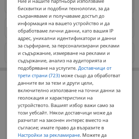
Ние и нашите партньори използваме
Следвай ни в Google News
→
бисквитки и подобни технологии, за да
съхраняваме и получаваме достъп до
информация на вашето устройство и да
Предпочитани източници
→
обработваме лични данни, като вашия IP
адрес, уникални идентификатори и данни
за сърфиране, за персонализирани реклами
Изпращайте снимки и информация на
и съдържание, измерване на реклами и
news@dunavmost.com
съдържание, анализ на аудиторията и
подобряване на услугите.
Доставчици от
РЕКЛАМА
трети страни (723)
може също да обработват
данните ви за тези и други цели,
включително използване на точни данни за
геолокация и характеристики на
устройството. Вашият избор важи само за
този уебсайт. Някои доставчици може да
разчитат на законен интерес вместо на
съгласие; имате право да възразите в
Настройки за рекламиране
. Можете да