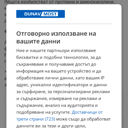
Яйцата изобилстват от протеини и аминокиселини,
които лесно се усвояват от организма. Те са от полза
за здравето на далака, имат способността да
детоксикират и да забавят стареенето.
4. Аспержи
Отговорно използване на
вашите данни
Аспержите са богати на полезния за очите витамин А,
флавоноиди и имат антиоксидантно действие.
Ние и нашите партньори използваме
Редовната им консумация съдейства за
бисквитки и подобни технологии, за да
подмладяването на организма.
съхраняваме и получаваме достъп до
информация на вашето устройство и да
*Важно: Статията е с информативна цел и
обработваме лични данни, като вашия IP
предоставената в нея информация не може да
адрес, уникални идентификатори и данни
замести консултацията с лекар или диетолог!
за сърфиране, за персонализирани реклами
и съдържание, измерване на реклами и
Следвай ни в Google News
→
съдържание, анализ на аудиторията и
подобряване на услугите.
Доставчици от
трети страни (723)
може също да обработват
Предпочитани източници
→
данните ви за тези и други цели,