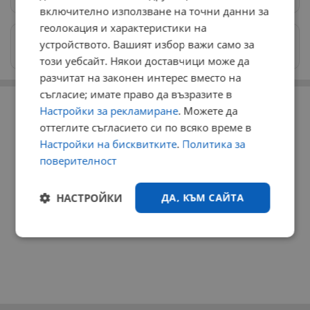
включително използване на точни данни за
геолокация и характеристики на
Изпращайте снимки и информация на
устройството. Вашият избор важи само за
news@dunavmost.com
този уебсайт. Някои доставчици може да
разчитат на законен интерес вместо на
съгласие; имате право да възразите в
РЕКЛАМА
Настройки за рекламиране
. Можете да
оттеглите съгласието си по всяко време в
Настройки на бисквитките
.
Политика за
поверителност
НАСТРОЙКИ
ДА, КЪМ САЙТА
Строго
Ефективност
необходимо
Таргетиране
Функционалност