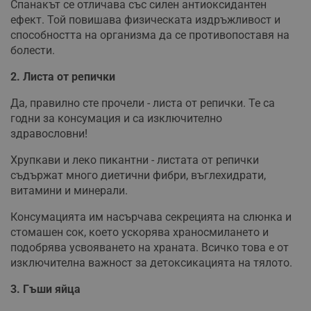
Спанакът се отличава със силен антиоксидантен
ефект. Той повишава физическата издръжливост и
способността на организма да се противопоставя на
болести.
2. Листа от репички
Да, правилно сте прочели - листа от репички. Те са
годни за консумация и са изключително
здравословни!
Хрупкави и леко пикантни - листата от репички
съдържат много диетични фибри, въглехидрати,
витамини и минерали.
Консумацията им насърчава секрецията на слюнка и
стомашен сок, което ускорява храносмилането и
подобрява усвояването на храната. Всичко това е от
изключителна важност за детоксикацията на тялото.
3. Гъши яйца