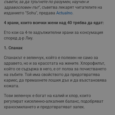
съвети, за да тръгнете по разумен, научен и
здравословен път
", съветва лекарят читателите на
изданието "Sohu", предава
Actualno
.
4 храни, които всички жени над 40 трябва да ядат:
Ето кои са 4-те задължителни храни за консумация
според д-р Лиу.
1. Спанак
Спанакът е зеленчук, който е полезен не само за
здравето, но и за красотата на жените. Хлорофилът,
който се съдържа в него, е от полза за почистването
на зъбите. Той има свойството да предотвратява
кариес, да премахнете лошия дъх и да възстановява
кожата.
Този зеленчук е богат на калий и хлор, които
регулират киселинно-алкалния баланс, подобряват
храносмилането и предотвратяват запек.