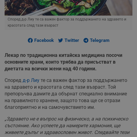
Според д-р Лиу те са важен фактор за поддържането на здравето и
красотата след тази възраст
Facebook
Twitter
Telegram
Лекар по традиционна китайска медицина посочи
основните храни, които трябва да присъстват в
диетата на всички жени над 40 години.
Според
д-р Лиу
те са важен фактор за поддържането
на здравето и красотата след тази възраст. Той
препоръчва дамите да обърнат специално внимание
на правилното хранене, защото това ще се отрази
благоприятно и на самочувствието им.
„Здравето не е въпрос на физическо, а на психическо
състояние. Ако успеете да намерите хармония, ще
живеете дълъг и здравословен живот. Следвайте тези