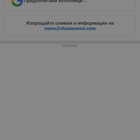
Предпочитани източници
→
Таргетиране
Функционалност
Изпращайте снимки и информация на
news@dunavmost.com
Некласифицирани
РЕКЛАМА
Строго необходимо
Ефективност
Таргетиране
Функционалност
Некласифицирани
Строго необходимите бисквитки позволяват основната
функционалност на уебсайта, като потребителско
влизане и управление на акаунта. Уебсайтът не може да
се използва правилно без строго необходими
бисквитки.
Валиден