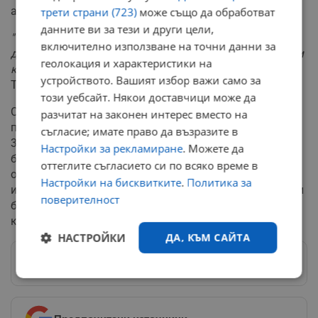
американския президент стана по-уклончива.
трети страни (723)
може също да обработват
данните ви за тези и други цели,
"Тези ракети са много мощни, много точни и много
включително използване на точни данни за
добри, но ние също се нуждаем от тях, така че не знам
геолокация и характеристики на
какво можем да направим по въпроса"
, заяви Доналд
устройството. Вашият избор важи само за
Тръмп.
този уебсайт. Някои доставчици може да
Според бюджета на Пентагона догодина е планирана
разчитат на законен интерес вместо на
покупката на 57 ракети при средна цена от милион и
съгласие; имате право да възразите в
300 хиляди долара всяка. Най-модерната версия е
Настройки за рекламиране
. Можете да
блок 4, която може да лети с часове и позволява
оттеглите съгласието си по всяко време в
обмен на данни за получаване на актуализирана
Настройки на бисквитките
.
Политика за
информация за мисията и корекции на курса. Още при
поверителност
блок 3 е въведена по-съвършена електроника за
координирани нападения.
НАСТРОЙКИ
ДА, КЪМ САЙТА
Следвай ни в Google News
→
Строго
Ефективност
необходимо