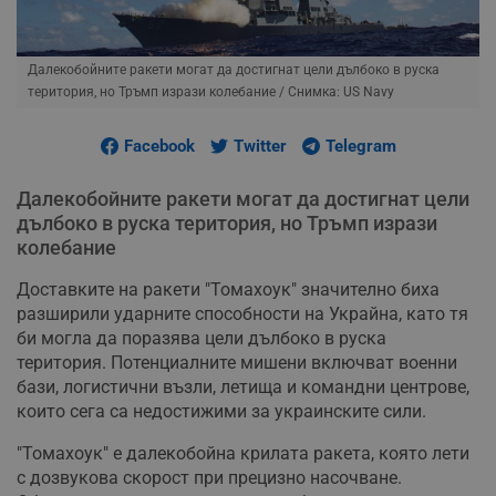
Далекобойните ракети могат да достигнат цели дълбоко в руска
територия, но Тръмп изрази колебание
/ Снимка: US Navy
Facebook
Twitter
Telegram
Далекобойните ракети могат да достигнат цели
дълбоко в руска територия, но Тръмп изрази
колебание
Доставките на ракети "Томахоук" значително биха
разширили ударните способности на Украйна, като тя
би могла да поразява цели дълбоко в руска
територия. Потенциалните мишени включват военни
бази, логистични възли, летища и командни центрове,
които сега са недостижими за украинските сили.
"Томахоук" е далекобойна крилата ракета, която лети
с дозвукова скорост при прецизно насочване.