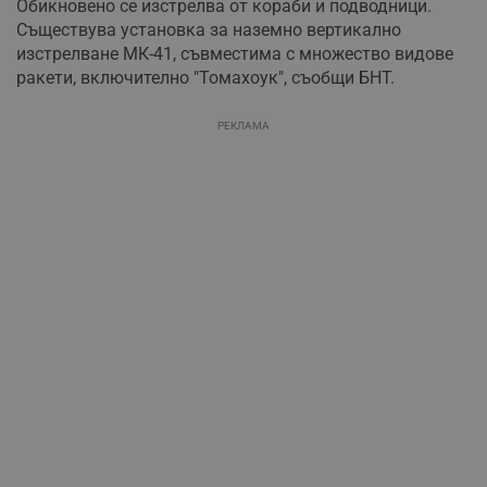
Обикновено се изстрелва от кораби и подводници.
Съществува установка за наземно вертикално
изстрелване МК-41, съвместима с множество видове
ракети, включително "Томахоук", съобщи БНТ.
РЕКЛАМА