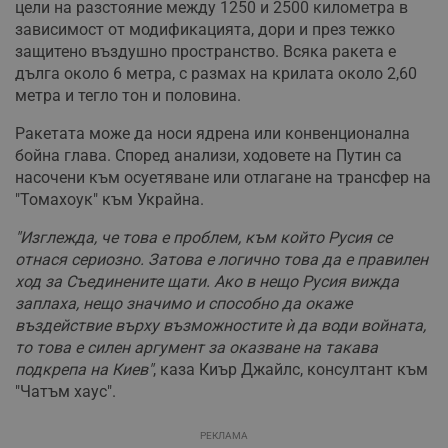
цели на разстояние между 1250 и 2500 километра в
зависимост от модификацията, дори и през тежко
защитено въздушно пространство. Всяка ракета е
дълга около 6 метра, с размах на крилата около 2,60
метра и тегло тон и половина.
Ракетата може да носи ядрена или конвенционална
бойна глава. Според анализи, ходовете на Путин са
насочени към осуетяване или отлагане на трансфер на
"Томахоук" към Украйна.
"Изглежда, че това е проблем, към който Русия се
отнася сериозно. Затова е логично това да е правилен
ход за Съединените щати. Ако в нещо Русия вижда
заплаха, нещо значимо и способно да окаже
въздействие върху възможностите ѝ да води войната,
то това е силен аргумент за оказване на такава
подкрепа на Киев"
, каза Киър Джайлс, консултант към
"Чатъм хаус".
РЕКЛАМА