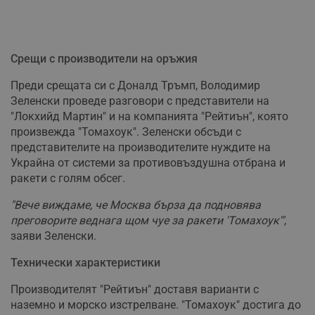
Срещи с производители на оръжия
Преди срещата си с Доналд Тръмп, Володимир
Зеленски проведе разговори с представители на
"Локхийд Мартин" и на компанията "Рейтиън", която
произвежда "Томахоук". Зеленски обсъди с
представителите на производителите нуждите на
Украйна от системи за противовъздушна отбрана и
ракети с голям обсег.
"Вече виждаме, че Москва бърза да подновява
преговорите веднага щом чуе за ракети 'Томахоук'"
,
заяви Зеленски.
Технически характеристики
Производителят "Рейтиън" доставя варианти с
наземно и морско изстрелване. "Томахоук" достига до