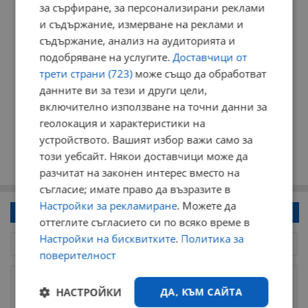
за сърфиране, за персонализирани реклами
и съдържание, измерване на реклами и
съдържание, анализ на аудиторията и
подобряване на услугите.
Доставчици от
трети страни (723)
може също да обработват
данните ви за тези и други цели,
включително използване на точни данни за
геолокация и характеристики на
устройството. Вашият избор важи само за
този уебсайт. Някои доставчици може да
разчитат на законен интерес вместо на
съгласие; имате право да възразите в
Настройки за рекламиране
. Можете да
Напиши коментар!
оттеглите съгласието си по всяко време в
Настройки на бисквитките
.
Политика за
поверителност
НАСТРОЙКИ
ДА, КЪМ САЙТА