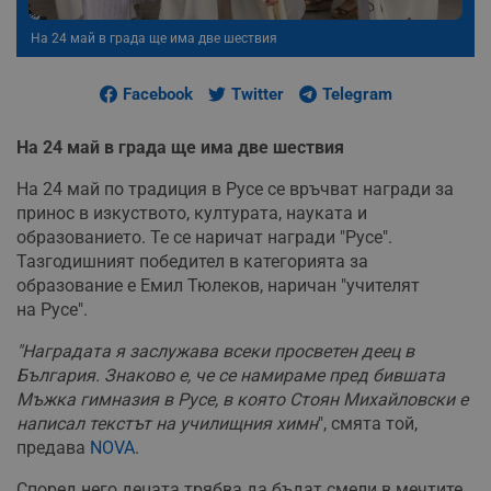
На 24 май в града ще има две шествия
Facebook
Twitter
Telegram
На 24 май в града ще има две шествия
На 24 май по традиция в Русе се връчват награди за
принос в изкуството, културата, науката и
образованието. Те се наричат награди "Русе".
Тазгодишният победител в категорията за
образование е Емил Тюлеков, наричан "учителят
на Русе".
"Наградата я заслужава всеки просветен деец в
България. Знаково е, че се намираме пред бившата
Мъжка гимназия в Русе, в която Стоян Михайловски е
написал текстът на училищния химн
", смята той,
предава
NOVA
.
Според него децата трябва да бъдат смели в мечтите