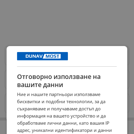
Следвай ни в Google News
→
Отговорно използване на
Предпочитани източници
→
вашите данни
Ние и нашите партньори използваме
Изпращайте снимки и информация на
бисквитки и подобни технологии, за да
news@dunavmost.com
съхраняваме и получаваме достъп до
информация на вашето устройство и да
обработваме лични данни, като вашия IP
РЕКЛАМА
адрес, уникални идентификатори и данни