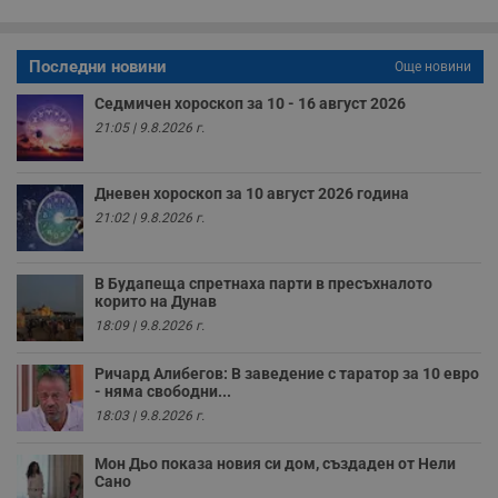
з
б
VISITOR_PRIVACY_METADATA
5 месеца
Т
YouTube
Последни новини
Още новини
4
с
.youtube.com
седмици
с
с
Седмичен хороскоп за 10 - 16 август 2026
п
21:05 | 9.8.2026 г.
и
п
т
в
Дневен хороскоп за 10 август 2026 година
с
з
21:02 | 9.8.2026 г.
с
п
о
р
В Будапеща спретнаха парти в пресъхналото
п
корито на Дунав
н
п
18:09 | 9.8.2026 г.
к
ч
п
Ричард Алибегов: В заведение с таратор за 10 евро
с
- няма свободни...
б
18:03 | 9.8.2026 г.
__cf_bm
29
Т
Cloudflare Inc.
минути
с
.twitter.com
59
р
Мон Дьо показа новия си дом, създаден от Нели
секунди
м
Сано
б