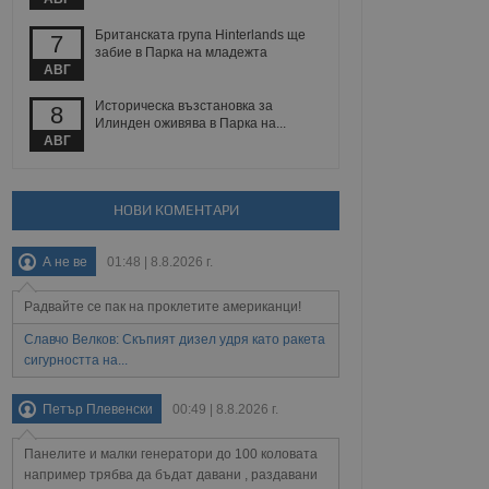
йният потребител може
 уебсайт.
Британската група Hinterlands ще
7
забие в Парка на младежта
АВГ
Описание
Историческа възстановка за
8
Илинден оживява в Парка на...
АВГ
ребителски
елското поведение и
раници на сайта. Тя
яване на сайта. Тя
не на прегледи на
формация, която е
взаимодействат с
нкционалност в целия
прекарано на
НОВИ КОМЕНТАРИ
редпочитанията на
 сайтове; тя може
остта на социалните
тора на сайта.
използва новата или
А не ве
01:48 | 8.8.2026 г.
елски взаимодействия
нето и потребителския
Радвайте се пак на проклетите американци!
Славчо Велков: Скъпият дизел удря като ракета
рез събиране на данни
 помага за
сигурността на...
отребителите се
тапите на тестване.
Петър Плевенски
00:49 | 8.8.2026 г.
тистически данни,
 броя на посещенията,
 са били заредени.
Панелите и малки генератори до 100 коловата
елския опит.
например трябва да бъдат давани , раздавани