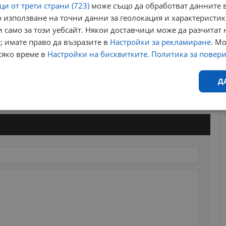
и от трети страни (723)
може също да обработват данните в
 използване на точни данни за геолокация и характеристик
 само за този уебсайт. Някои доставчици може да разчитат 
; имате право да възразите в
Настройки за рекламиране
. М
сяко време в
Настройки на бисквитките
.
Политика за повер
Д
Ефективност
Таргетиране
Функционалност
Н
еобходимо
Ефективност
Таргетиране
Функционалност
Неклас
исквитки позволяват основната функционалност на уебсайта, като потребителско
не може да се използва правилно без строго необходими бисквитки.