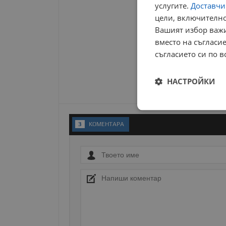
услугите.
Доставчиц
цели, включително
Вашият избор важи
вместо на съгласие
съгласието си по в
НАСТРОЙКИ
Строго
необходимо
3
KОМЕНТАРA
Строго н
Строго необходимите б
на акаунта. Уебсайтът 