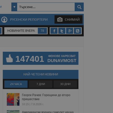
И
РУСЕНСКИ РЕПОРТЕРИ
СНИМАЙ
НОВИНИТЕ ВЧЕРА
78
147401
ФЕНОВЕ ХАРЕСВАТ
DUNAVMOST
НАЙ-ЧЕТЕНИ НОВИНИ
24 ЧАСА
7 ДНИ
30 ДНИ
Георги Рачев: Горещини до второ
пришествие
10:15 | 7.8.2026 г.
Американски военен самолет кацна