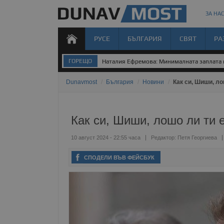
ЗА НАС
РУСЕ
БЪЛГАРИЯ
СВЯТ
РА
ГОРЕЩО
Наталия Ефремова: Минималната заплата н
Dunavmost
/
България
/
Новини
/
Как си, Шиши, ло
Как си, Шиши, лошо ли ти 
10 август 2024 - 22:55 часа
Редактор:
Петя Георгиева
СПОДЕЛИ ВЪВ ФЕЙСБУК