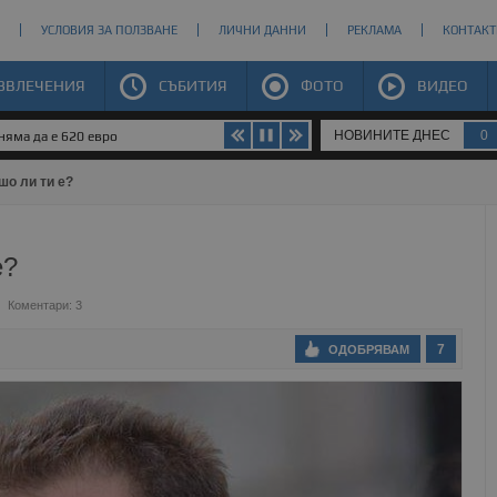
УСЛОВИЯ ЗА ПОЛЗВАНЕ
ЛИЧНИ ДАННИ
РЕКЛАМА
КОНТАКТ
ЗВЛЕЧЕНИЯ
СЪБИТИЯ
ФОТО
ВИДЕО
НОВИНИТЕ ДНЕС
0
яма да е 620 евро
шо ли ти е?
е?
Коментари: 3
7
ОДОБРЯВАМ