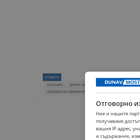
етикети
полиция
делян пеевски
прокуратура
дпс
гражданско движение
Отговорно и
Ние и нашите парт
получаваме достъп
вашия IP адрес, у
и съдържание, изм