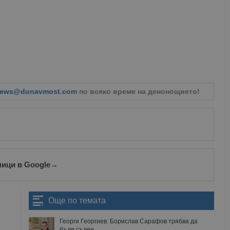
ews@dunavmost.com
по всяко време на денонощието!
ници в Google
→
Още по темата
Георги Георгиев: Борислав Сарафов трябва да
бъде съден