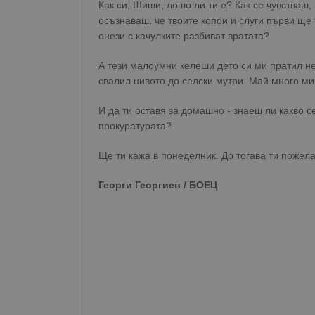
Как си, Шиши, лошо ли ти е? Как се чувстваш
осъзнаваш, че твоите копои и слуги първи ще
онези с качулките разбиват вратата?
А тези малоумни келеши дето си ми пратил не
свалил нивото до селски мутри. Май много ми
И да ти оставя за домашно - знаеш ли какво 
прокуратурата?
Ще ти кажа в понеделник. До тогава ти пожел
Георги Георгиев / БОЕЦ