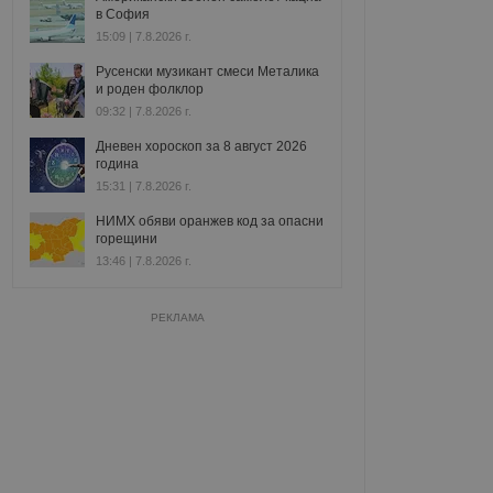
в София
15:09 | 7.8.2026 г.
Русенски музикант смеси Металика
и роден фолклор
09:32 | 7.8.2026 г.
Дневен хороскоп за 8 август 2026
година
15:31 | 7.8.2026 г.
НИМХ обяви оранжев код за опасни
горещини
13:46 | 7.8.2026 г.
РЕКЛАМА