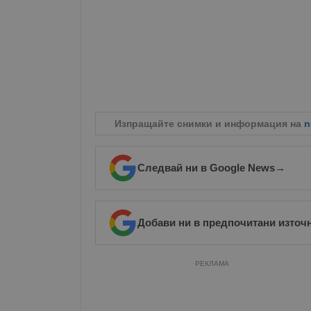
Изпращайте снимки и информация на
n
Следвай ни в Google News
→
Добави ни в предпочитани източ
РЕКЛАМА