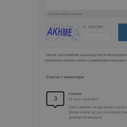
Име
Остават
2000
символа
__RequestVerificationT
ОБНОВИ
Поради зачестилите злоупотреби в сайта, 
изискваме да се идентифицирате с Google 
Натискайки на Google бутона коментарът 
VISITOR_PRIVACY_MET
попълнили по-горе в полето "Твоето име".
* Моля, използвайте кирилица! Не се толерират 
съхранявана при нас или показвана на дру
етническа основа, както и коментари написани с
Списък с коментари
__cf_bm
Сопола
3
receive-cookie-depreca
14:57 | 24.8.2024 г.
Един самолет на цру кръжи над Бъл
Време е вече цру да си направи Бо
доживотни мандати! 
ASP.NET_SessionId