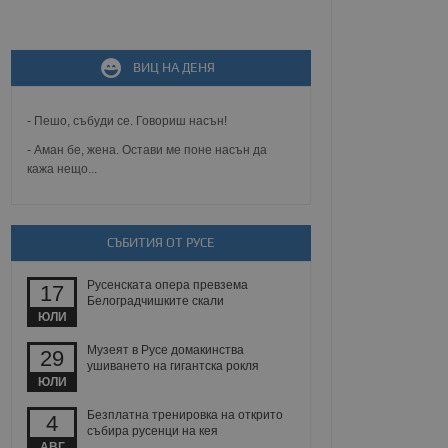
не, зададена от уеб
ВИЦ НА ДЕНЯ
 ASP.NET MVC
спре неразрешеното
т, известно като
тове. Той не съдържа
- Пешо, събуди се. Говориш насън!
щожава при затваряне
- Аман бе, жена. Остави ме поне насън да
кажа нещо...
ение на съгласието на
ст за тяхното
а данни за съгласието
ични политики и
антира, че техните
 сесии.
СЪБИТИЯ ОТ РУСЕ
аничаване между хората
а, за да се правят
Русенската опера превзема
17
хния уебсайт.
Белоградчишките скали
ЮЛИ
сигнализира на
Музеят в Русе домакинства
29
 на бисквитките,
ушиването на гигантска рокля
а съответствие и
ЮЛИ
ндарти и
Безплатна тренировка на открито
4
ck и предоставя
събира русенци на кея
требител използва
АВГ