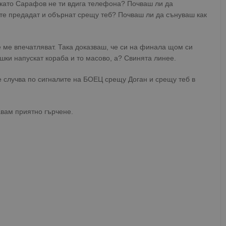
, като Сарафов не ти вдига телефона? Почваш ли да
 те предадат и обърнат срещу теб? Почваш ли да сънуваш как
 ме впечатляват. Така доказваш, че си на финала щом си
шки напускат кораба и то масово, а? Свинята линее.
се случва по сигналите на БОЕЦ срещу Доган и срещу теб в
авам приятно гърчене.