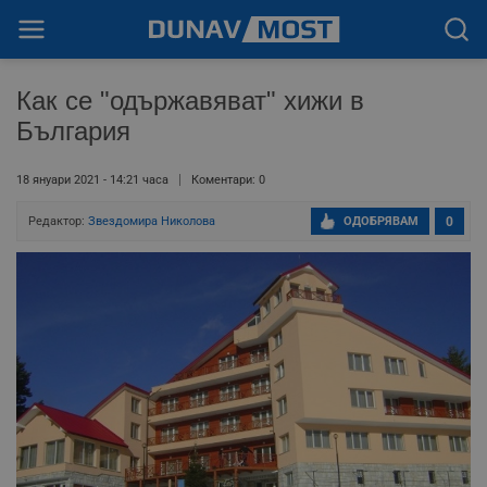
Как се "одържавяват" хижи в
България
18 януари 2021 - 14:21 часа
Коментари: 0
Редактор:
Звездомира Николова
ОДОБРЯВАМ
0