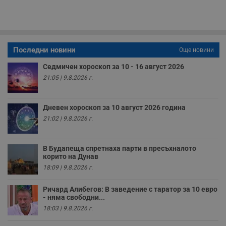
Gtest
1
Тази бисквитка се
Gemius
седмица
използва за A/B
.hit.gemius.pl
тестване на
уебсайта чрез
събиране на
данни за
Последни новини
Още новини
поведението и
взаимодействието
на посетителите.
Седмичен хороскоп за 10 - 16 август 2026
Той помага за
21:05 | 9.8.2026 г.
подобряване на
потребителския
опит, като
разбира как
Дневен хороскоп за 10 август 2026 година
потребителите се
ангажират с
21:02 | 9.8.2026 г.
различни
елементи на
уебсайта по
време на етапите
В Будапеща спретнаха парти в пресъхналото
на тестване.
корито на Дунав
Gdyn
1 година
Тази бисквитка се
Gemius
18:09 | 9.8.2026 г.
използва за
.hit.gemius.pl
събиране на
анонимни
Ричард Алибегов: В заведение с таратор за 10 евро
статистически
- няма свободни...
данни, свързани с
посещенията в
18:03 | 9.8.2026 г.
уебсайта на
потребителя, като