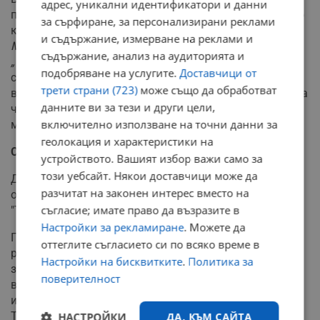
адрес, уникални идентификатори и данни
поставено за гласуване на Общо събрание и е внесено
за сърфиране, за персонализирани реклами
като предложение за “
съвместно стопанисване с
и съдържание, измерване на реклами и
Министерство на младежта и спорта на хижа-хотел
съдържание, анализ на аудиторията и
„Трещеник”
, а не продажба. От протокола на Общото
подобряване на услугите.
Доставчици от
събрание става ясно, че с тази формулировка
трети страни (723)
може също да обработват
всъщност е дадена зелена светлина за прехвърляне на
данните ви за тези и други цели,
част от собствеността върху хижата на
включително използване на точни данни за
министерството.
геолокация и характеристики на
Сделките със земите около Якоруда
устройството. Вашият избор важи само за
този уебсайт. Някои доставчици може да
Действията на БТС и Министерство на спорта са част
разчитат на законен интерес вместо на
от поредица от сделки, които се случват в района на
съгласие; имате право да възразите в
"Трещеник" и на пръв поглед нямат общо помежду си.
Настройки за рекламиране
. Можете да
През 2012 г. Министерството на земеделието, под
оттеглите съгласието си по всяко време в
ръководството на Мирослав Найденов, одобрява
Настройки на бисквитките
.
Политика за
заповед за продажба на над 63 дка горска територия
поверителност
в района Трещеник на фирма "Карекс 2003" за
изграждане на лифт до връх Нехтеница и ски писта.
Това става ясно от документите, изпратени тогава до
НАСТРОЙКИ
ДА, КЪМ САЙТА