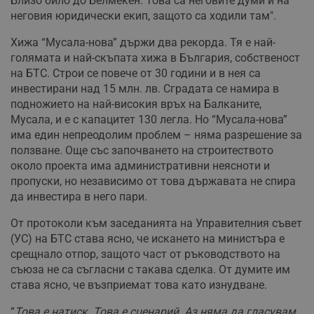
Близо било до Белмекен. Това са неговите думи и на
неговия юридически екип, защото са ходили там".
Хижа “Мусала-нова” държи два рекорда. Тя е най-
голямата и най-скъпата хижа в България, собственост
на БТС. Строи се повече от 30 години и в нея са
инвестирани над 15 млн. лв. Сградата се намира в
подножието на най-високия връх на Балканите,
Мусала, и е с капацитет 130 легла. Но “Мусала-нова”
има един непреодолим проблем – няма разрешение за
ползване. Още със започването на строитеството
около проекта има административни неясноти и
пропуски, но независимо от това държавата не спира
да инвестира в него пари.
От протоколи към заседанията на Управителния съвет
(УС) на БТС става ясно, че искането на министъра е
срещнало отпор, защото част от ръководството на
съюза не са съгласни с такава сделка. От думите им
става ясно, че възприемат това като изнудване.
“
Това е натиск. Това е сценарий. Аз няма да гласувам