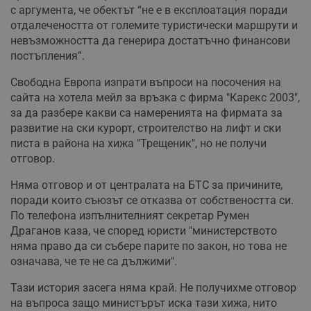
с аргумента, че обектът “не е в експлоатация поради
у
з
отдалечеността от големите туристически маршрути и
б
невъзможността да генерира достатъчно финансови
VISITOR_PRIVACY_METADATA
5 месеца
Т
YouTube
постъпления”.
4
с
.youtube.com
седмици
с
с
Свободна Европа изпрати въпроси на посочения на
п
сайта на хотела мейл за връзка с фирма "Карекс 2003",
и
п
за да разбере какви са намеренията на фирмата за
т
в
развитие на ски курорт, строителство на лифт и ски
с
писта в района на хижа "Трещеник", но не получи
з
с
отговор.
п
о
Няма отговор и от централата на БТС за причините,
р
п
поради които съюзът се отказва от собствеността си.
н
п
По телефона изпълнителният секретар Румен
к
Драганов каза, че според юристи "министерството
ч
п
няма право да си събере парите по закон, но това не
с
означава, че те не са дължими".
б
__cf_bm
29
Т
Cloudflare Inc.
Тази история засега няма край. Не получихме отговор
минути
с
.twitter.com
на въпроса защо министърът иска тази хижа, нито
59
р