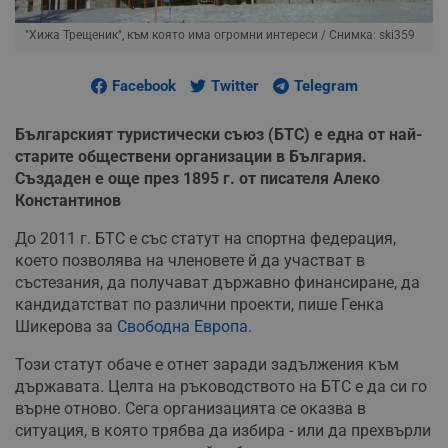
"Хижа Трещеник", към която има огромни интереси
/ Снимка: ski359
Facebook
Twitter
Telegram
Българският туристически съюз (БТС) е една от най-
старите обществени организации в България.
Създаден е още през 1895 г. от писателя Алеко
Константинов
До 2011 г. БТС e със статут на спортна федерация,
което позволява на членовете й да участват в
състезания, да получават държавно финансиране, да
кандидатстват по различни проекти, пише Генка
Шикерова за
Свободна Европа
.
Този статут обаче е отнет заради задължения към
държавата. Целта на ръководството на БТС е да си го
върне отново. Сега организацията се оказва в
ситуация, в която трябва да избира - или да прехвърли