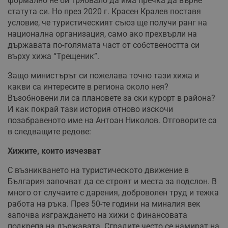
формално не би трябвало да има пречка да върне
статута си. Но през 2020 г. Красен Кралев поставя
условие, че туристическият съюз ще получи ранг на
национална организация, само ако прехвърли на
държавата по-голямата част от собствеността си
върху хижа “Трещеник”.
Защо министърът си пожелава точно тази хижа и
какви са интересите в региона около нея?
Възобновени ли са плановете за ски курорт в района?
И как покрай тази история отново изскочи
позабравеното име на Антоан Николов. Отговорите са
в следващите редове:
Хижите, които изчезват
С възникването на туристическото движение в
България започват да се строят и места за подслон. В
много от случаите с дарения, доброволен труд и тежка
работа на ръка. През 50-те години на миналия век
започва изграждането на хижи с финансовата
подкрепа на държавата. Сградите често се намират на