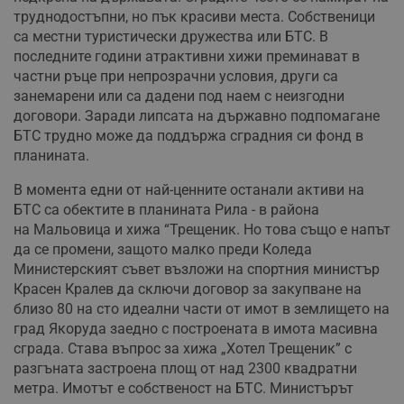
труднодостъпни, но пък красиви места. Собственици
са местни туристически дружества или БТС. В
последните години атрактивни хижи преминават в
частни ръце при непрозрачни условия, други са
занемарени или са дадени под наем с неизгодни
договори. Заради липсата на държавно подпомагане
БТС трудно може да поддържа сградния си фонд в
планината.
В момента едни от най-ценните останали активи на
БТС са обектите в планината Рила - в района
на Мальовица и хижа “Трещеник. Но това също е напът
да се промени, защото малко преди Коледа
Министерският съвет възложи на спортния министър
Красен Кралев да сключи договор за закупване на
близо 80 на сто идеални части от имот в землището на
град Якоруда заедно с построената в имота масивна
сграда. Става въпрос за хижа „Хотел Трещеник” с
разгъната застроена площ от над 2300 квадратни
метра. Имотът е собственост на БТС. Министърът