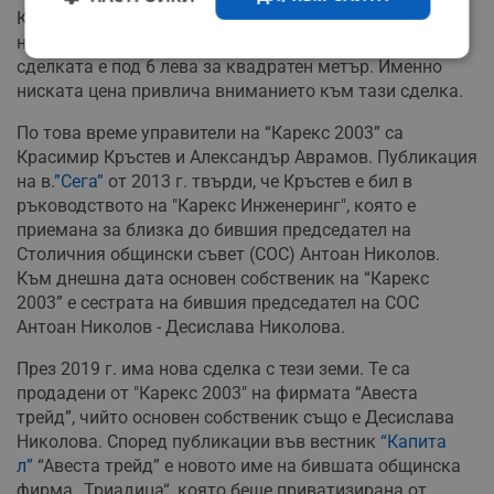
Комисията за борба с корупцията по високите етажи
на властта към Народното събрание. Цената на
Строго
Ефективност
сделката е под 6 лева за квадратен метър. Именно
необходимо
ниската цена привлича вниманието към тази сделка.
По това време управители на “Карекс 2003” са
Красимир Кръстев и Александър Аврамов. Публикация
Таргетиране
Функционалност
на в.
”Сега”
от 2013 г. твърди, че Кръстев е бил в
ръководството на "Карекс Инженеринг", която е
приемана за близка до бившия председател на
Некласифицирани
Столичния общински съвет (СОС) Антоан Николов.
Към днешна дата основен собственик на “Карекс
2003” е сестрата на бившия председател на СОС
Антоан Николов - Десислава Николова.
През 2019 г. има нова сделка с тези земи. Те са
продадени от "Карекс 2003" на фирмата “Авеста
Строго необходимо
Ефективност
трейд”, чийто основен собственик също е Десислава
Таргетиране
Функционалност
Николова. Според публикации във вестник
“Капита
л”
“Авеста трейд” е новото име на бившата общинска
Некласифицирани
фирма „Триадица“, която беше приватизирана от