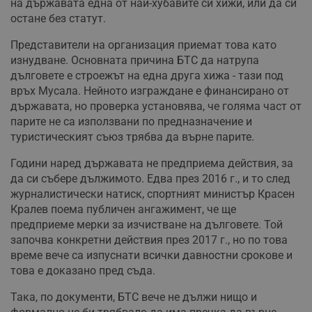
на държавата една от най-хубавите си хижи, или да си
остане без статут.
Представители на организация приемат това като
изнудване. Основната причина БТС да натрупа
дълговете е строежът на една друга хижа - тази под
връх Мусала. Нейното изграждане е финансирано от
държавата, но проверка установява, че голяма част от
парите не са използвани по предназначение и
туристическият съюз трябва да върне парите.
Години наред държавата не предприема действия, за
да си събере дължимото. Едва през 2016 г., и то след
журналистически натиск, спортният министър Красен
Кралев поема публичен ангажимент, че ще
предприеме мерки за изчистване на дълговете. Той
започва конкретни действия през 2017 г., но по това
време вече са изпуснати всички давностни срокове и
това е доказано пред съда.
Така, по документи, БТС вече не дължи нищо и