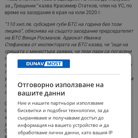
за „Трещеник”
казва Красимир Статков, член на УС, по
време на заседание в края на юли 2020 г.
“110 хил.лв. субсидия губи БТС на година без този
лиценз”, обяснява на същото заседание председателят
на БТС Венци Росманов. Адвокат Иванка
Стефанова от инспектората на БТС казва, че "още на
срещата с министъра заявих, че тези пари са погасени
по давност. Той каза: Аз не искам хижи, аз не искам
собственост. След 2 часа си промени мнението. Това е
повод да натиска БТС и връщането на тези пари не е
условие за издаване на лиценз. Повтарях, че трябва да
Отговорно използване на
се внесат документи в Министерство на младежта и
вашите данни
спорта за лиценз и ако ни откажат, да отидем на съд”.
Ние и нашите партньори използваме
Сделката за прехвърляне на хижа "Трещеник" е
бисквитки и подобни технологии, за да
обсъждана няколко пъти от УС на БТС. “Т
ри пъти
вкарваха точката за прехвърляне на "Трещеник" в
съхраняваме и получаваме достъп до
управителен съвет и три пъти не я приемаме”
, каза за
информация на вашето устройство и да
Свободна Европа Георги Гацин от Управителния съвет.
обработваме лични данни, като вашия IP
В крайна сметка решението за хижа “Трещеник” е