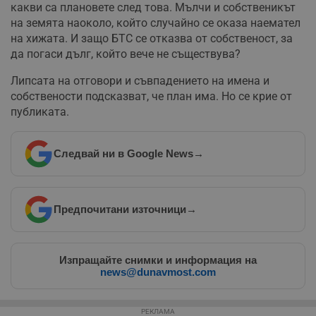
секунди
м
какви са плановете след това. Мълчи и собственикът
б
о
на земята наоколо, който случайно се оказа наемател
у
на хижата. И защо БТС се отказва от собственост, за
п
о
да погаси дълг, който вече не съществува?
и
т
Липсата на отговори и съвпадението на имена и
receive-cookie-deprecation
.hit.gemius.pl
1 година
Т
собствености подсказват, че план има. Но се крие от
с
с
публиката.
н
н
п
б
Следвай ни в Google News
→
п
с
о
с
а
р
Предпочитани източници
→
у
з
з
п
Изпращайте снимки и информация на
ASP.NET_SessionId
Сесия
Т
Microsoft
news@dunavmost.com
с
Corporation
D
www.dunavmost.com
п
и
РЕКЛАМА