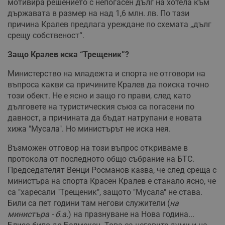
мотивира решението с непогасен дълг на хотела към
държавата в размер на над 1,6 млн. лв. По тази
причина Кралев предлага уреждане по схемата „дълг
срещу собственост“.
Защо Кралев иска “Трещеник”?
Министерство на младежта и спорта не отговори на
въпроса какви са причините Кралев да поиска точно
този обект. Не е ясно и защо го прави, след като
дълговете на туристическия съюз са погасени по
давност, а причината да бъдат натрупани е новата
хижа "Мусала". Но министърът не иска нея.
Възможен отговор на този въпрос откриваме в
протокола от последното общо събрание на БТС.
Председателят Венци Росманов казва, че след среща с
министъра на спорта Красен Кралев е станало ясно, че
са "харесали "Трещеник", защото "Мусала" не става.
Били са пет години там негови служители (
на
министъра - б.а.
) на празнуване на Нова година...