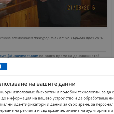
става апелативен прокурор във Велико Търново през 2016
ews@dunavmost.com
по всяко време на денонощието!
зползване на вашите данни
ньори използваме бисквитки и подобни технологии, за да 
ници в Google
→
 до информация на вашето устройство и да обработваме ли
никални идентификатори и данни за сърфиране, за персона
Още по темата
ерване на реклами и съдържание, анализ на аудиторията и