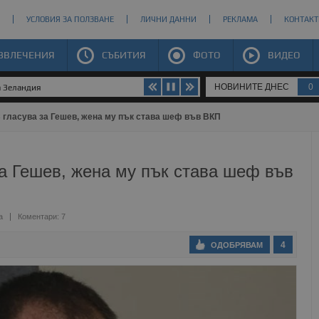
УСЛОВИЯ ЗА ПОЛЗВАНЕ
ЛИЧНИ ДАННИ
РЕКЛАМА
КОНТАКТ
ЗВЛЕЧЕНИЯ
СЪБИТИЯ
ФОТО
ВИДЕО
НОВИНИТЕ ДНЕС
0
а Зеландия
 гласува за Гешев, жена му пък става шеф във ВКП
а Гешев, жена му пък става шеф във
а
Коментари: 7
4
ОДОБРЯВАМ