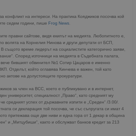
 за конфликт на интереси. На практика Кояджиков посочва кой
ите седем години, пише
Frog News
.
ите правни сайтове, видя екипът на медията. Любопитното е,
 по волята на Корнелия Нинова и други депутати от БСП,
 В същото време лидерът на социалистите категорично заяви,
зание
“. Според източници на медията в Съдебната палата,
а вече бившият обвинител №1 Сотир Цацаров е именно
КП. Отделът, който оглавява Кинчева е важен, той като
но актове на долустоящите прокуратури.
иков за член на ВСС, което е публикувано и в интернет,
ден университет, специалност „Право“, като средният му
 че средният успех от държавните изпити е „Среден“ /3.00/.
отната си декларация той посочва, че със съпругата си имат 4
ото притежава още две ниви и една гора от 1 декар в община
ен“ и „Митцубиши“, както и обслужват банков кредит за 213