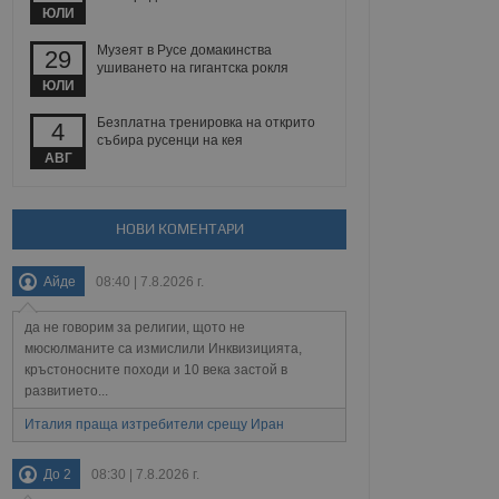
йният потребител може
ЮЛИ
 уебсайт.
Музеят в Русе домакинства
29
ушиването на гигантска рокля
ЮЛИ
Описание
Безплатна тренировка на открито
4
събира русенци на кея
ребителски
елското поведение и
АВГ
раници на сайта. Тя
яване на сайта. Тя
не на прегледи на
формация, която е
взаимодействат с
нкционалност в целия
прекарано на
редпочитанията на
НОВИ КОМЕНТАРИ
 сайтове; тя може
остта на социалните
тора на сайта.
използва новата или
елски взаимодействия
Айде
08:40 | 7.8.2026 г.
нето и потребителския
да не говорим за религии, щото не
рез събиране на данни
мюсюлманите са измислили Инквизицията,
 помага за
кръстоносните походи и 10 века застой в
отребителите се
развитието...
тапите на тестване.
тистически данни,
Италия праща изтребители срещу Иран
 броя на посещенията,
 са били заредени.
елския опит.
До 2
08:30 | 7.8.2026 г.