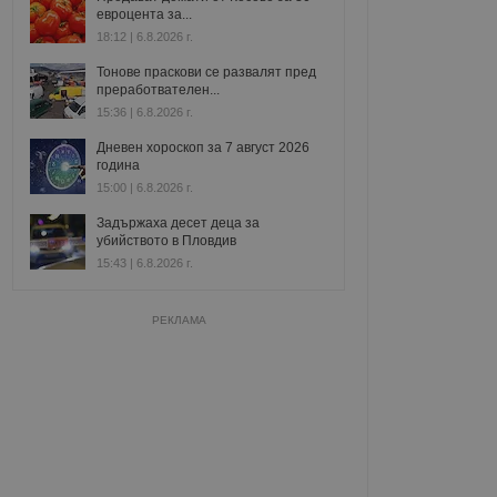
евроцента за...
18:12 | 6.8.2026 г.
Тонове праскови се развалят пред
преработвателен...
15:36 | 6.8.2026 г.
Дневен хороскоп за 7 август 2026
година
15:00 | 6.8.2026 г.
Задържаха десет деца за
убийството в Пловдив
15:43 | 6.8.2026 г.
РЕКЛАМА