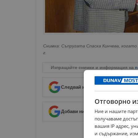
Снимка: Съпругата Спаска Кинчева, когато 
г.
Изпращайте снимки и информация на
n
Следвай ни в Google News
→
Отговорно и
Ние и нашите парт
Добави ни в предпочитани източ
получаваме достъп
вашия IP адрес, у
РЕКЛАМА
и съдържание, изм