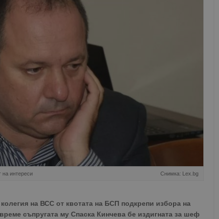
т на интереси
Снимка: Lex.bg
колегия на ВСС от квотата на БСП подкрепи избора на
време съпругата му Спаска Кинчева бе издигната за шеф