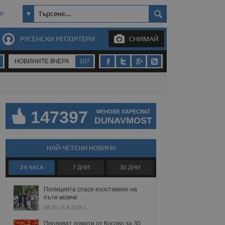
И
РУСЕНСКИ РЕПОРТЕРИ
СНИМАЙ
НОВИНИТЕ ВЧЕРА
107
147397
ФЕНОВЕ ХАРЕСВАТ
DUNAVMOST
НАЙ-ЧЕТЕНИ НОВИНИ
24 ЧАСА
7 ДНИ
30 ДНИ
Полицията спаси изоставено на
пътя момче
09:36 | 6.8.2026 г.
Продават домати от Косово за 30