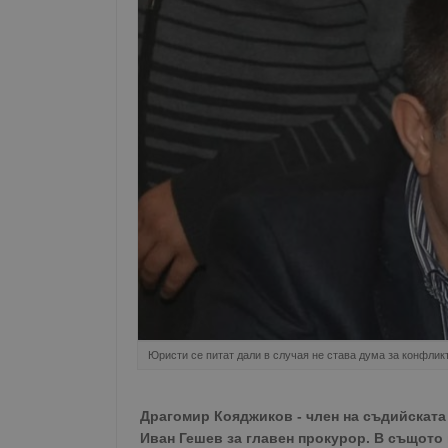
Юристи се питат дали в случая не става дума за конфлик
Драгомир Кояджиков - член на съдийската 
Иван Гешев за главен прокурор. В същото 