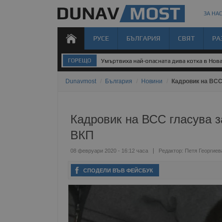
ЗА НАС
РУСЕ
БЪЛГАРИЯ
СВЯТ
РА
ГОРЕЩО
Умъртвиха най-опасната дива котка в Нов
Dunavmost
/
България
/
Новини
/
Кадровик на ВСС
Кадровик на ВСС гласува з
ВКП
08 февруари 2020 - 16:12 часа
Редактор:
Петя Георгиев
СПОДЕЛИ ВЪВ ФЕЙСБУК