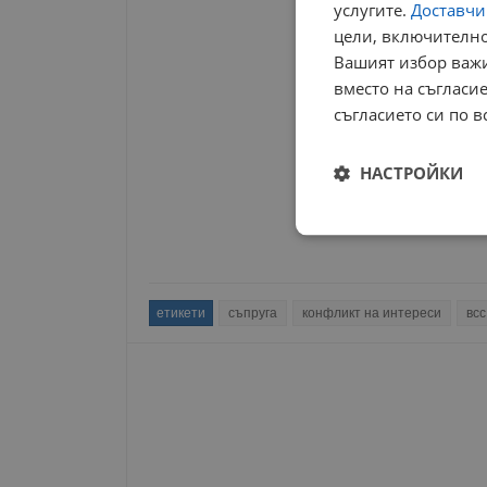
услугите.
Доставчиц
цели, включително
Вашият избор важи
вместо на съгласие
съгласието си по в
НАСТРОЙКИ
Строго
необходимо
етикети
съпруга
конфликт на интереси
всс
Строго н
Строго необходимите б
на акаунта. Уебсайтът 