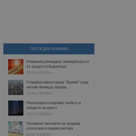
ПОСЛЕДНИ НОВИНИ
Измериха рекордна температура от
41 градуса в Будапеща
23:09 | 6.8.2026 г.
Отвориха магистрала "Тракия" след
часове блокада заради...
23:05 | 6.8.2026 г.
Персеидите озаряват небето в
средата на август
23:03 | 6.8.2026 г.
Променят вноските за трудова
злополука в седем сектора
22:58 | 6.8.2026 г.