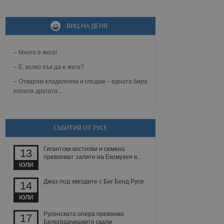
ВИЦ НА ДЕНЯ
не, зададена от уеб
 ASP.NET MVC
спре неразрешеното
т, известно като
– Много е жега!
тове. Той не съдържа
щожава при затваряне
– Е, колко пък да е жега?
– Отварям хладилника и гледам – едната бира
ение на съгласието на
изпила другата...
ст за тяхното
а данни за съгласието
ични политики и
антира, че техните
 сесии.
СЪБИТИЯ ОТ РУСЕ
аничаване между хората
а, за да се правят
хния уебсайт.
Гигантски костилки и семена
13
превземат залите на Екомузея в...
ЮЛИ
сигнализира на
 на бисквитките,
Джаз под звездите с Биг Бенд Русе
14
а съответствие и
ндарти и
ЮЛИ
ck и предоставя
Русенската опера превзема
17
требител използва
Белоградчишките скали