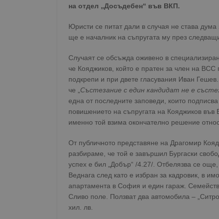
на отдел „Досъдебен“ във ВКП.
Юристи се питат дали в случая не става дума
ще е началник на съпругата му през следващ
Случаят се обсъжда оживено в специализиран
че Кояджиков, който е пратен за член на ВСС
подкрепи и при двете гласувания Иван Гешев.
че „
Състезание с един кандидат не е състе
една от последните заповеди, които подписв
повишението на съпругата на Кояджиков във В
именно той взима окончателно решение относ
От публичното представяне на Драгомир Коядж
разбираме, че той е завършил Бургаски свобо
успех е бил „Добър“ /4.27/. Отбелязва се още,
Веднага след като е избран за кадровик, в им
апартамента в София и един гараж. Семейств
Сливо поле. Ползват два автомобила – „Ситро
хил. лв.