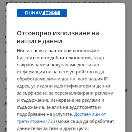
публикували няколко проучвания за вредите от
използването на газови котлони. Предходните
изследвания разглеждат отделянето на метан и
канцерогенния бензен. Последното проучване е само
поредно парче от пъзела, което ще помогне да се
Отговорно използване на
установи цялостния ефект на газовите печки върху
вашите данни
човешкото здраве.
Ние и нашите партньори използваме
Този път изследователите се съсредоточават върху
бисквитки и подобни технологии, за да
начина, по който се разпространяват вредните газове,
съхраняваме и получаваме достъп до
как се акумулират и кога в крайна сметка се
информация на вашето устройство и да
разсейват в домашни условия. Огромно значение има,
обработваме лични данни, като вашия IP
разбира се, и големината на всеки дом.
адрес, уникални идентификатори и данни
Резултатите потвърждават също, че храната не отделя
за сърфиране, за персонализирани реклами
никакъв или много малко количество азотен диоксид,
и съдържание, измерване на реклами и
докато се готви, както и че електрическите фурни и
съдържание, анализ на аудиторията и
котлони не отделят азотен диоксид. "Проблемът е в
подобряване на услугите.
Доставчици от
горивото, не в храната", обяснява Джаксън.
трети страни (723)
може също да обработват
"Електрическите печки не отделят нито азотен
данните ви за тези и други цели,
диоксид, нито бензен."