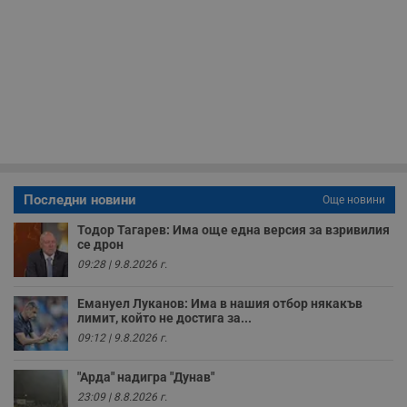
н
н
п
б
п
с
о
с
а
р
у
з
з
п
ASP.NET_SessionId
Сесия
Т
Microsoft
Последни новини
Още новини
с
Corporation
D
www.dunavmost.com
Тодор Тагарев: Има още една версия за взривилия
п
се дрон
и
т
09:28 | 9.8.2026 г.
к
п
и
Емануел Луканов: Има в нашия отбор някакъв
у
лимит, който не достига за...
р
к
09:12 | 9.8.2026 г.
п
д
д
"Арда" надигра "Дунав"
п
23:09 | 8.8.2026 г.
у