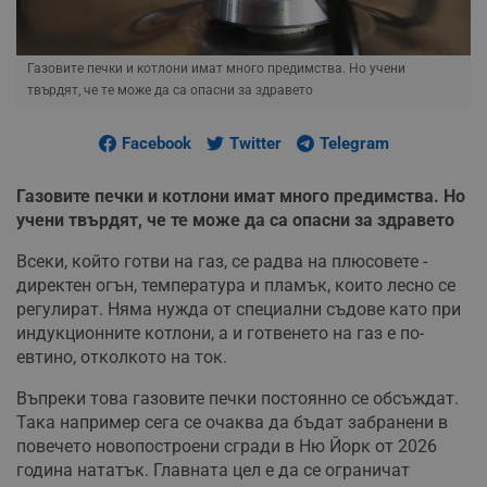
Газовите печки и котлони имат много предимства. Но учени
твърдят, че те може да са опасни за здравето
Facebook
Twitter
Telegram
Газовите печки и котлони имат много предимства. Но
учени твърдят, че те може да са опасни за здравето
Всеки, който готви на газ, се радва на плюсовете -
директен огън, температура и пламък, които лесно се
регулират. Няма нужда от специални съдове като при
индукционните котлони, а и готвенето на газ е по-
евтино, отколкото на ток.
Въпреки това газовите печки постоянно се обсъждат.
Така например сега се очаква да бъдат забранени в
повечето новопостроени сгради в Ню Йорк от 2026
година нататък. Главната цел е да се ограничат