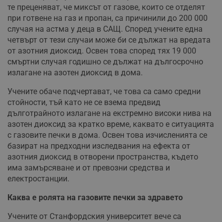
те преценяват, че миксът от газове, които се отделят
при готвене на газ и пропан, са причинили до 200 000
случая на астма у деца в САЩ. Според учените една
четвърт от тези случаи може би се дължат на вредата
от азотния диоксид. Освен това според тях 19 000
смъртни случая годишно се дължат на дългосрочно
излагане на азотен диоксид в дома.
Учените обаче подчертават, че това са само средни
стойности, тъй като не се взема предвид
дълготрайното излагане на екстремно високи нива на
азотен диоксид за кратко време, каквато е ситуацията
с газовите печки в дома. Освен това изчисленията се
базират на предходни изследвания на ефекта от
азотния диоксид в отворени пространства, където
има замърсяване и от превозни средства и
електростанции.
Каква е ролята на газовите печки за здравето
Учените от Станфордския университет вече са