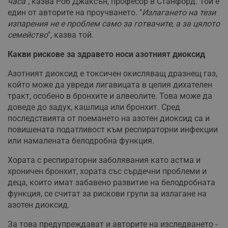
часа
", казва Роб Джаксън, професор в Станфорд. Той е
един от авторите на проучването. "
Излагането на тези
изпарения не е проблем само за готвачите, а за цялото
семейство
", казва той.
Какви рискове за здравето носи азотният диоксид
Азотният диоксид е токсичен окисляващ дразнещ газ,
който може да увреди лигавицата в целия дихателен
тракт, особено в бронхите и алвеолите. Това може да
доведе до задух, кашлица или бронхит. Сред
последствията от поемането на азотен диоксид са и
повишената податливост към респираторни инфекции
или намалената белодробна функция.
Хората с респираторни заболявания като астма и
хроничен бронхит, хората със сърдечни проблеми и
деца, които имат забавено развитие на белодробната
функция, се считат за рискови групи за излагане на
азотен диоксид.
За това предупреждават и авторите на изследването -