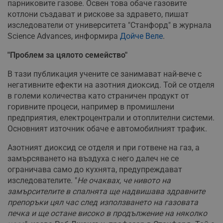
парниковите газове. Освен това обаче газовите
котлони създават и рискове за здравето, пишат
изследователи от университета "Станфорд" в журнала
Science Advances, информира
Дойче Веле
.
"Проблем за цялото семейство"
В тази публикация учените се занимават най-вече с
негативните ефекти на азотния диоксид. Той се отделя
в големи количества като страничен продукт от
горивните процеси, например в промишлени
предприятия, електроцентрали и отоплителни системи.
Основният източник обаче е автомобилният трафик.
Азотният диоксид се отделя и при готвене на газ, а
замърсяването на въздуха с него далеч не се
ограничава само до кухнята, предупреждават
изследователите. "
Не очаквах, че нивото на
замърсителите в спалнята ще надвишава здравните
препоръки цял час след използването на газовата
печка и ще остане високо в продължение на няколко