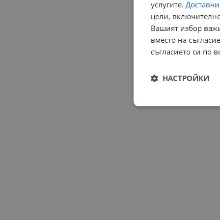
услугите.
Доставчиц
цели, включително
Вашият избор важи
вместо на съгласие
съгласието си по в
НАСТРОЙКИ
Строго
необходимо
Строго н
Строго необходимите б
на акаунта. Уебсайтът 