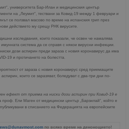
мит“, университета Бар-Илан и медицинския център
лиенти на „Леумит“, тествани за Ковид-19 между 1 февруари и
инът се ползвал масово по време на испанския грип през
анови действието му срещу РНК вирусите.
едишни изследвания, които показали, че освен че намалява
 имунната система да се справя с някои вирусни инфекции.
ниски дози аспирин преди зараза с новия коронавирус да има
ID-19 и протичането на болестта.
ероятност от зараза с новия коронавирус сред приемащите
спирин, които се заразяват, боледуват с два-три дни по-
н ефект от приема на ниски дози аспирин при Ковид-19 е
за проф. Ели Маген от медицински център „Барзилай“, който е
 публикувани в списанието на Федерацията на европейските
ews@dunavmost.com
по всяко време на денонощието!