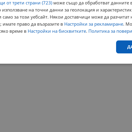
и от трети страни (723)
може също да обработват данните в
 използване на точни данни за геолокация и характеристик
 само за този уебсайт. Някои доставчици може да разчитат 
; имате право да възразите в
Настройки за рекламиране
. М
сяко време в
Настройки на бисквитките
.
Политика за повер
Д
Ефективност
Таргетиране
Функционалност
Н
еобходимо
Ефективност
Таргетиране
Функционалност
Неклас
исквитки позволяват основната функционалност на уебсайта, като потребителско
не може да се използва правилно без строго необходими бисквитки.