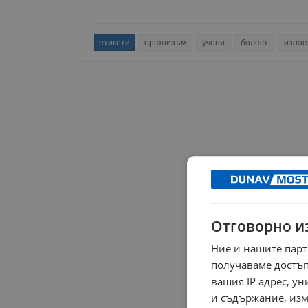
етикети
организъм
учени
болест
израе
Отговорно и
Ние и нашите парт
получаваме достъп
вашия IP адрес, у
и съдържание, изм