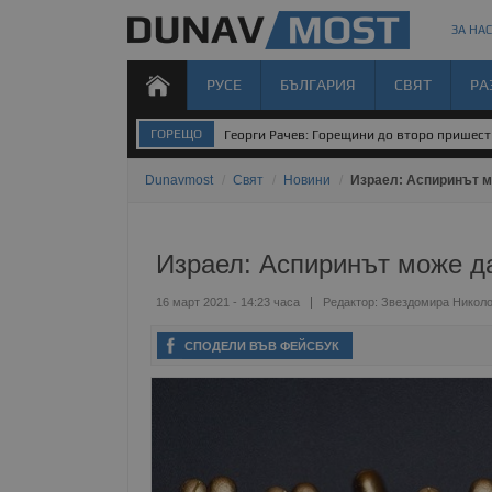
ЗА НАС
РУСЕ
БЪЛГАРИЯ
СВЯТ
РА
ГОРЕЩО
Георги Рачев: Горещини до второ пришес
Dunavmost
/
Свят
/
Новини
/
Израел: Аспиринът м
Израел: Аспиринът може д
16 март 2021 - 14:23 часа
Редактор:
Звездомира Никол
СПОДЕЛИ ВЪВ ФЕЙСБУК