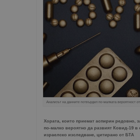
Анализът на данните потвърдил по-малката вероятност о
Хората, които приемат аспирин редовно, з
по-малко вероятно да развият Ковид-19 в 
израелско изследване, цитирано от БТА