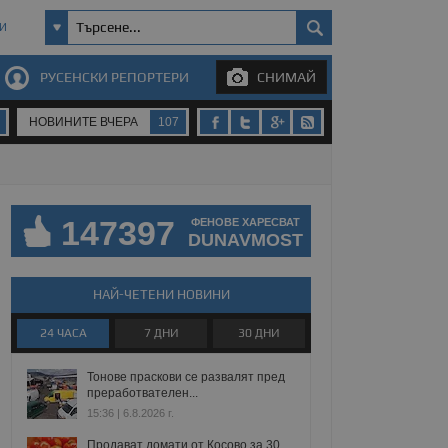
И
РУСЕНСКИ РЕПОРТЕРИ
СНИМАЙ
НОВИНИТЕ ВЧЕРА
107
147397
ФЕНОВЕ ХАРЕСВАТ
DUNAVMOST
НАЙ-ЧЕТЕНИ НОВИНИ
24 ЧАСА
7 ДНИ
30 ДНИ
Тонове праскови се развалят пред
преработвателен...
15:36 | 6.8.2026 г.
Продават домати от Косово за 30