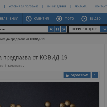
УСЛОВИЯ ЗА ПОЛЗВАНЕ
ЛИЧНИ ДАННИ
РЕКЛАМА
КОНТАКТ
ЗВЛЕЧЕНИЯ
СЪБИТИЯ
ФОТО
ВИДЕО
НОВИНИТЕ ДНЕС
24
твие
оже да предпазва от КОВИД-19
а предпазва от КОВИД-19
ова
Коментари: 0
1
ОДОБРЯВАМ