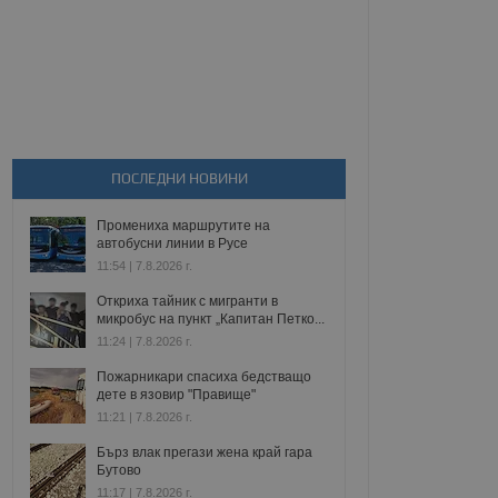
ПОСЛЕДНИ НОВИНИ
Промениха маршрутите на
автобусни линии в Русе
11:54 | 7.8.2026 г.
Откриха тайник с мигранти в
микробус на пункт „Капитан Петко...
11:24 | 7.8.2026 г.
Пожарникари спасиха бедстващо
дете в язовир "Правище"
11:21 | 7.8.2026 г.
Бърз влак прегази жена край гара
Бутово
11:17 | 7.8.2026 г.