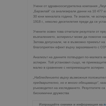
Учени от здравноосигурителна компания „Леу
„Барзилай“ са анализирали данни на 10 477 к
30 юни миналата година. Те знаели, че аспир
1918 г., няколко десетилетия преди да се уст
Учените освен това отчитали резултати от пр
възпалението, аспиринът може да помогне на
Затова допуснали, че е възможно приемът на 
благоприятен ефект върху заразяването с COV
Анализът на данните потвърдил по-малката в
аспирин. Той установил също, че приемащите а
малко в сравнение с неприемащите аспирин.
„Наблюдението върху възможния положителе
предварително, но е много обещаващо“
, ка
ръководител на изследването. Резултатите са
биохимични дружества
Изпращайте снимки и информация на
n