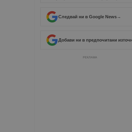
Следвай ни в Google News
→
Добави ни в предпочитани източ
РЕКЛАМА