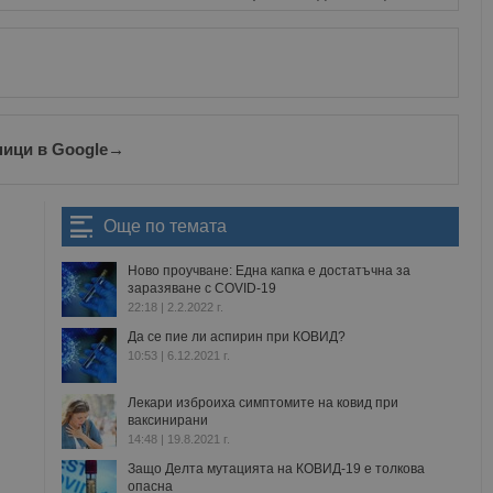
ници в Google
→
Още по темата
Ново проучване: Една капка е достатъчна за
заразяване с COVID-19
22:18 | 2.2.2022 г.
Да се пие ли аспирин при КОВИД?
10:53 | 6.12.2021 г.
Лекари изброиха симптомите на ковид при
ваксинирани
14:48 | 19.8.2021 г.
Защо Делта мутацията на КОВИД-19 е толкова
опасна