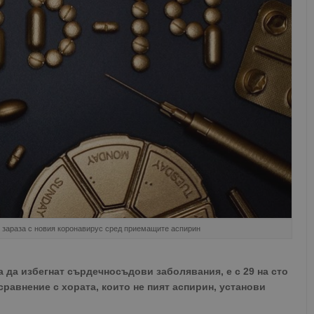
т зараза с новия коронавирус сред приемащите аспирин
а да избегнат сърдечносъдови заболявания, е с 29 на сто
сравнение с хората, които не пият аспирин, установи