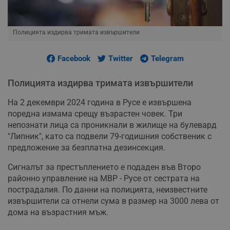
Полицията издирва тримата извършители
Facebook
Twitter
Telegram
Полицията издирва тримата извършители
На 2 декември 2024 година в Русе е извършена
поредна измама срещу възрастен човек. Три
непознати лица са проникнали в жилище на булевард
"Липник", като са подвели 79-годишния собственик с
предложение за безплатна дезинсекция.
Сигналът за престъплението е подаден във Второ
районно управление на МВР - Русе от сестрата на
пострадалия. По данни на полицията, неизвестните
извършители са отнели сума в размер на 3000 лева от
дома на възрастния мъж.