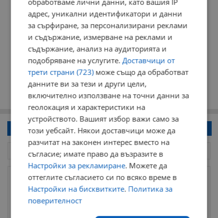
обработваме лични данни, като вашия IP
адрес, уникални идентификатори и данни
за сърфиране, за персонализирани реклами
и съдържание, измерване на реклами и
съдържание, анализ на аудиторията и
подобряване на услугите.
Доставчици от
трети страни (723)
може също да обработват
данните ви за тези и други цели,
включително използване на точни данни за
геолокация и характеристики на
устройството. Вашият избор важи само за
Напиши коментар!
този уебсайт. Някои доставчици може да
разчитат на законен интерес вместо на
съгласие; имате право да възразите в
Настройки за рекламиране
. Можете да
оттеглите съгласието си по всяко време в
Настройки на бисквитките
.
Политика за
поверителност