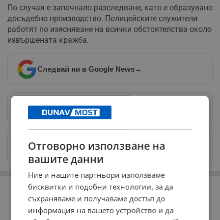
По случая е започнало разследване, като е образувано
досъдебно производство. Полицейските служители
работят по изясняване на всички обстоятелства около
извършената кражба.
Следвай ни в Google News
→
Предпочитани източници
→
Изпращайте снимки и информация на
Отговорно използване на
news@dunavmost.com
вашите данни
Ние и нашите партньори използваме
РЕКЛАМА
бисквитки и подобни технологии, за да
съхраняваме и получаваме достъп до
информация на вашето устройство и да