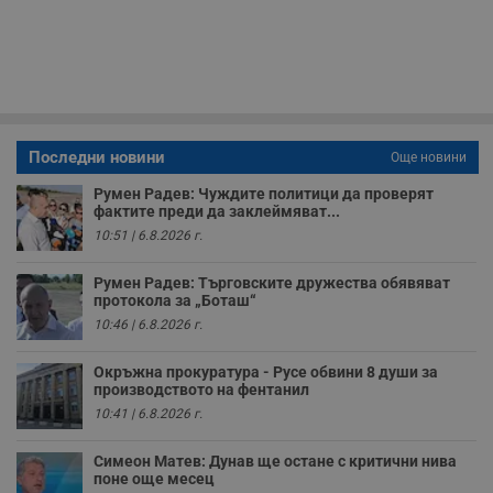
и
п
у
з
б
VISITOR_PRIVACY_METADATA
5 месеца
Т
YouTube
4
с
.youtube.com
седмици
с
с
Последни новини
Още новини
п
и
п
Румен Радев: Чуждите политици да проверят
т
фактите преди да заклеймяват...
в
10:51 | 6.8.2026 г.
с
з
с
Румен Радев: Търговските дружества обявяват
п
протокола за „Боташ“
о
р
10:46 | 6.8.2026 г.
п
н
п
Окръжна прокуратура - Русе обвини 8 души за
к
производството на фентанил
ч
п
10:41 | 6.8.2026 г.
с
б
Симеон Матев: Дунав ще остане с критични нива
__cf_bm
29
Т
Cloudflare Inc.
поне още месец
минути
с
.twitter.com