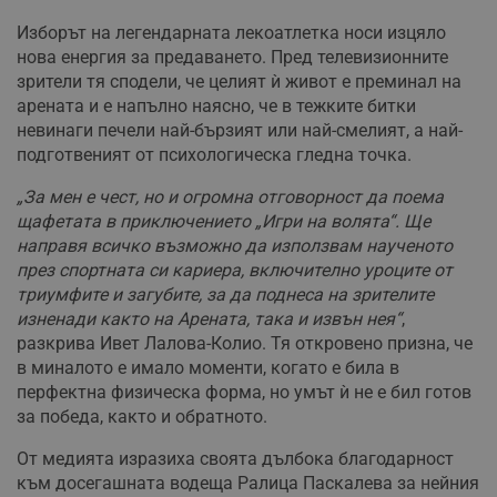
Изборът на легендарната лекоатлетка носи изцяло
нова енергия за предаването. Пред телевизионните
зрители тя сподели, че целият ѝ живот е преминал на
арената и е напълно наясно, че в тежките битки
невинаги печели най-бързият или най-смелият, а най-
подготвеният от психологическа гледна точка.
„За мен е чест, но и огромна отговорност да поема
щафетата в приключението „Игри на волята“. Ще
направя всичко възможно да използвам наученото
през спортната си кариера, включително уроците от
триумфите и загубите, за да поднеса на зрителите
изненади както на Арената, така и извън нея“
,
разкрива Ивет Лалова-Колио. Тя откровено призна, че
в миналото е имало моменти, когато е била в
перфектна физическа форма, но умът ѝ не е бил готов
за победа, както и обратното.
От медията изразиха своята дълбока благодарност
към досегашната водеща Ралица Паскалева за нейния