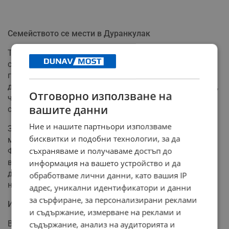
Семейството се мести в Дуранкулак
Телевизионните снимки на хитовия формат започват
съвсем скоро, а терен на зрелищните сблъсъци тази
година ще бъде Дуранкулак. Спортната звезда няма
да пътува сама за Северното Черноморие. Тя сподели,
Отговорно използване на
че тръгва към снимачната площадка заедно с цялото
вашите данни
си семейство.
Ние и нашите партньори използваме
Заедно с нея ще бъдат съпругът ѝ Симоне Колио,
бисквитки и подобни технологии, за да
майка ѝ, сестра ѝ и двегодишният ѝ син Тиаго.
съхраняваме и получаваме достъп до
Фамилията е направила специална организация, като
всички ще се редуват в грижите за малкия Тиаго,
информация на вашето устройство и да
докато майка му прекарва дългите часове по време
обработваме лични данни, като вашия IP
на тежките снимки на Арената.
адрес, уникални идентификатори и данни
за сърфиране, за персонализирани реклами
Изненади и нови възрастови граници
и съдържание, измерване на реклами и
В предаването се включи директно от Амстердам и
съдържание, анализ на аудиторията и