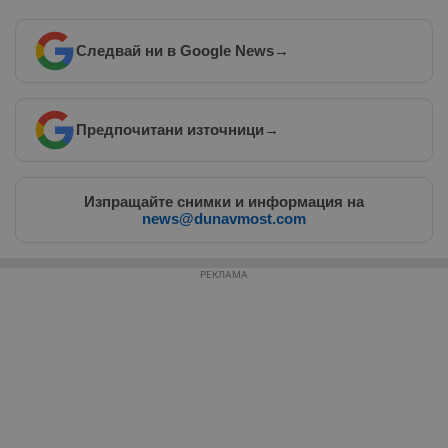
Следвай ни в Google News
→
Таргетиране
Функционалност
Предпочитани източници
→
Некласифицирани
Изпращайте снимки и информация на
news@dunavmost.com
РЕКЛАМА
Строго необходимо
Ефективност
Таргетиране
Функционалност
Некласифицирани
Строго необходимите бисквитки позволяват основната
функционалност на уебсайта, като потребителско
влизане и управление на акаунта. Уебсайтът не може да
се използва правилно без строго необходими
бисквитки.