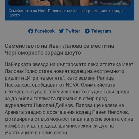
Семейството на Ивет Лалова се мести на Черноморието заради
шоуто
Facebook
Twitter
Telegram
Семейството на Ивет Лалова се мести на
Черноморието заради шоуто
Най-ярката звезда на българската лека атлетика Ивет
Лалова-Колио става новият водещ на екстремното
риалити „Игри на волята“, като заменя Ралица
Паскалева, съобщават от NOVA. Олимпийската
легенда гостува в телевизионното студио тази сряда,
за да обяви голямата промяна в ефир пред
журналиста Николай Дойнов. Лалова ще излезе на
Арената заедно с досегашния водещ Павел Николов,
мотивирана от възможността да напусне зоната си на
комфорт и да предаде шампионския си дух на
участниците в новия сезон.