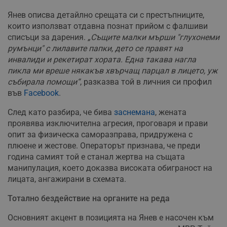
Янев описва детайлно срещата си с престъпниците,
които използват отдавна познат прийом с фалшиви
списъци за дарения.
„Същите малки мърши "глухонеми
румънци" с лилавите папки, дето се правят на
инвалиди и рекетират хората. Една такава нагла
пикла ми вреше някакъв хвърчащ парцал в лицето, уж
събирала помощи“
, разказва той в личния си профил
във
Facebook
.
След като разбира, че бива
заснемана
, жената
проявява изключителна агресия, проговаря и прави
опит за физическа саморазправа, придружена с
плюене и жестове. Операторът признава, че преди
година самият той е станал жертва на същата
манипулация, което доказва високата обиграност на
лицата, ангажирани в схемата.
Тотално бездействие на органите на реда
Основният акцент в позицията на Янев е насочен към