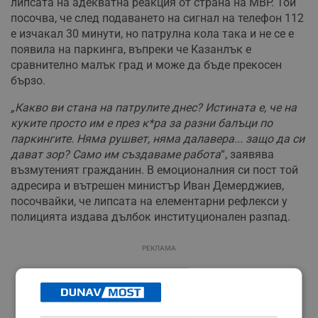
липсата на адекватна реакция от страна на МВР. Той
посочва, че след подаването на сигнал на телефон 112
е изчакал 30 минути, но патрулна кола така и не се е
появила на паркинга, въпреки че Казанлък е
сравнително малък град и може да бъде прекосен
бързо.
„Какво ви стана на патрулите днес? Истината е, че на
куките просто им е през к*ра за разни балъци по
паркингите. Няма рушвет, няма далавера... защо да си
дават зор? Само им създаваме работа
“, заявява
възмутеният гражданин. В емоционалния си пост той
адресира и вътрешен министър Иван Демерджиев,
посочвайки, че липсата на елементарни рефлекси у
полицията издава дълбок институционален разпад.
РЕКЛАМА