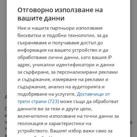
Отговорно използване на
вашите данни
Ние и нашите партньори използваме
бисквитки и подобни технологии, за да
съхраняваме и получаваме достъп до
информация на вашето устройство и да
обработваме лични данни, като вашия IP
адрес, уникални идентификатори и данни
за сърфиране, за персонализирани реклами
и съдържание, измерване на реклами и
съдържание, анализ на аудиторията и
подобряване на услугите.
Доставчици от
Апел към големите търговски вериги
трети страни (723)
може също да обработват
данните ви за тези и други цели,
Освен към полицията, сериозни критики са отправени
и към ръководството на големите хипермаркети,
включително използване на точни данни за
чиято охрана остава безучастна към случващото се на
геолокация и характеристики на
техните територии. Журналистът подчертава, че
устройството. Вашият избор важи само за
жертва на подобен емоционален рекет най-често