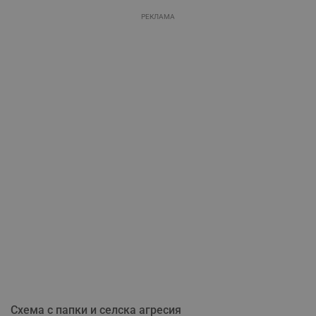
РЕКЛАМА
Схема с папки и селска агресия