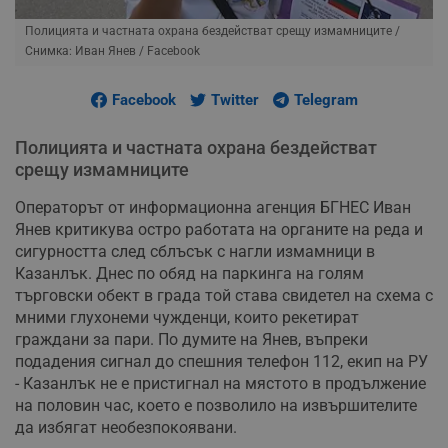
Полицията и частната охрана бездействат срещу измамниците
/
Снимка: Иван Янев / Facebook
Facebook
Twitter
Telegram
Полицията и частната охрана бездействат
срещу измамниците
Операторът от информационна агенция БГНЕС Иван
Янев критикува остро работата на органите на реда и
сигурността след сблъсък с нагли измамници в
Казанлък. Днес по обяд на паркинга на голям
търговски обект в града той става свидетел на схема с
мними глухонеми чужденци, които рекетират
граждани за пари. По думите на Янев, въпреки
подадения сигнал до спешния телефон 112, екип на РУ
- Казанлък не е пристигнал на мястото в продължение
на половин час, което е позволило на извършителите
да избягат необезпокоявани.