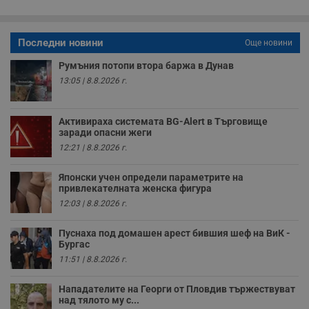
о
с
а
р
Последни новини
Още новини
у
з
Румъния потопи втора баржа в Дунав
з
п
13:05 | 8.8.2026 г.
ASP.NET_SessionId
Сесия
Т
Microsoft
с
Corporation
D
www.dunavmost.com
Активираха системата BG-Alert в Търговище
п
заради опасни жеги
и
т
12:21 | 8.8.2026 г.
к
п
и
Японски учен определи параметрите на
у
привлекателната женска фигура
р
к
12:03 | 8.8.2026 г.
п
д
д
Пуснаха под домашен арест бившия шеф на ВиК -
п
Бургас
у
11:51 | 8.8.2026 г.
Нападателите на Георги от Пловдив тържествуват
над тялото му с...