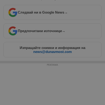
Следвай ни в Google News
→
Таргетиране
Функционалност
Предпочитани източници
→
Некласифицирани
Изпращайте снимки и информация на
news@dunavmost.com
РЕКЛАМА
Строго необходимо
Ефективност
Таргетиране
Функционалност
Некласифицирани
Строго необходимите бисквитки позволяват основната
функционалност на уебсайта, като потребителско
влизане и управление на акаунта. Уебсайтът не може да
се използва правилно без строго необходими
бисквитки.