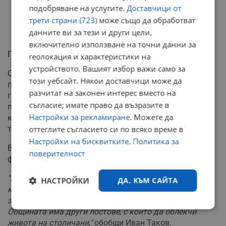
подобряване на услугите.
Доставчици от
трети страни (723)
може също да обработват
данните ви за тези и други цели,
включително използване на точни данни за
Парите от зоните
геолокация и характеристики на
устройството. Вашият избор важи само за
Относно разходването на приходите от платеното
този уебсайт. Някои доставчици може да
паркиране, Таков изрази мнение, че Центъра за
разчитат на законен интерес вместо на
градска мобилност (ЦГМ) работи прозрачно според
съгласие; имате право да възразите в
публичните отчети. Средствата основно се насочват
Настройки за рекламиране
. Можете да
към недофинансираната система на градския
транспорт.
оттеглите съгласието си по всяко време в
Настройки на бисквитките
.
Политика за
Въпреки това, от БСП настояват за промяна в
поверителност
философията на разходване.
"Ще се борим част от тези приходи да се връщат към
НАСТРОЙКИ
ДА, КЪМ САЙТА
кварталите, които са засегнати от разширяването на
зоните. Но не може първо да се тръгва със санкции.
Строго
Ефективност
Общината има други лостове, с които да облекчи
необходимо
живота на столичани,"
обобщи Иван Таков.