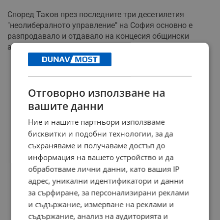
Според Таков през последните три десетилетия
"неолибералното управление" на София основно е
разпродавало и отдавало на концесия общински
активи, вместо да ги развива.
РЕКЛАМА
Отговорно използване на
вашите данни
Ние и нашите партньори използваме
бисквитки и подобни технологии, за да
съхраняваме и получаваме достъп до
информация на вашето устройство и да
обработваме лични данни, като вашия IP
адрес, уникални идентификатори и данни
за сърфиране, за персонализирани реклами
и съдържание, измерване на реклами и
съдържание, анализ на аудиторията и