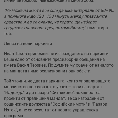
личен автомобил невъзможен за много хора.
"Не може на места все още да има интервали от 80–90,
а понякога и до 120–130 минути между превозните
средства и да се очаква, че хората ще изберат
градския транспорт пред автомобилите,"
коментира
той.
Липса на нови паркинги
Иван Таков припомни, че изграждането на паркинги
беше едно от основните предизборни обещания на
кмета Васил Терзиев. По думите му обаче, от началото
на мандата няма реализирани нови обекти.
Той уточни, че двата паркинга, които управляващото
мнозинство посочва като успех – този в квартал
"Надежда" и до пазара "Ситняково", всъщност са
проекти от предишния мандат. Те са изградени от
общинските дружества "Софийски имоти" и "Пазари
Изток", а не са резултат от новата управленска
програма.