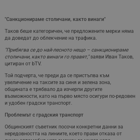
"Санкционираме столичани, както винаги"
Таков беше категоричен, че предложените мерки няма
да доведат до облекчение на трафика.
"Прибягва се до най-лесното нещо – санкционираме
столичани, както винаги го правят,"
заяви Иван Таков,
цитиран от bTV.
Той подчерта, че преди да се пристъпва към
увеличение на таксите за синя и зелена зона,
общината е трябвало да изчерпи другите
възможности, като на първо място осигури по-редовен
и удобен градски транспорт.
Проблемът с градския транспорт
Общинският съветник посочи конкретни данни за
нередовността на линиите, което прави отказа от