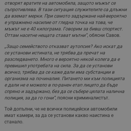
отворят вратите на автомобила, защото мъжът се
съпротивлява. В тази ситуация служителите са длъжни
да вземат мерки. При самото задържане най-вероятно
е упражнено насилие от гледна точка на това, че
мъжът не е 40 килограма. Говорим за бивш спортист.
Оттам насетне нещата стават мътни”
, обясни Савов.
„
Защо семейството отказват аутопсия? Ако искат да
се установи истината, не трябва да пречат на
разследването. Много е вероятно някой колега да е
превишил употребата на сила. За да се установи
всичко, трябва да се каже дали има субстанции в
организма на починалия. Питането ми към полицията
е дали не е можело в по-ранен етап лицето да бъде
спряно и задържано, без да се събере цялата налична
полиция, за да го гони”
, поясни криминалистът.
Той допълни, че не всички полицейски автомобили
имат камери, за да се установи какво наистина е
станало.