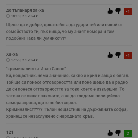
по-горе в полето "Твоето име". Никаква лична информация за вас
няма да бъде съхранявана при нас или показвана на други
потребители.
до тъпанаря ха-ха
-1
18:13 | 2.1.2024 г.
Таргетиране
Функционалност
Щеше да е добре, докато бяга да удари теб или някой от 
семейството ти, пък нищо, че му знаят номера и тем 
подобни! Така ли „умнико“?!?
Некласифицирани
Ха-ха
-1
17:55 | 2.1.2024 г.
"криминалистът Иван Савов"

Ей, нещастник, няма значение, какво е крил и защо е бягал. 
Той ще си понесе отговорността или поне щеше да е редно 
Строго необходимо
Ефективност
да си понесе отговорността за това което е извършил. То 
затова се пишат законите, а не да гледаме полицейска 
Таргетиране
Функционалност
саморазправа, щото не бил спрял. 

Некласифицирани
Криминалист???? Пълен нещастник на държавната софра, 
хранещ се незаслужено с народната кръв.
Строго необходимите бисквитки позволяват основната
функционалност на уебсайта, като потребителско
влизане и управление на акаунта. Уебсайтът не може да
се използва правилно без строго необходими
121
2
бисквитки.