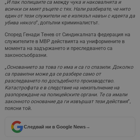
„
И пак полицаите са между чука и наковалнята и
всички си мият ръцете с тях. Нали разбирате, че нито
един от тези служители не е излязъл навън с идеята да
убива някого
”, допълни криминалистът.
Според Генади Тенев от Синдикалната федерация на
служителите в МВР действията на униформените в
момента на задържането и преследването са
законосъобразни.
„Основанието за това го има и са го спазили. Доколко
са правилни може да се разбере само от
разследването по досъдебното производство.
Катастрофата е в следствие на неизпълнение на
разпореждане на полицейските органи. Те са имали
законното основание да ги извършат тези действия
”,
поясни той.
Следвай ни в Google News
→