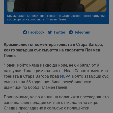
Криминалистът коментира гонката в Стара Загора, която завърши
със смъртта на спортиста Пламен Пенев
Facebook
Twitter
Telegram
Криминалистът коментира гонката в Стара Загора,
която завърши със смъртта на спортиста Пламен
Пенев
Човек, който няма какво да крие, не би бягал от 9
патрулки. Така криминалистът Иван Савов коментира
гонката в Стара Загора пред
NOVA,
която завърши със
смъртта на 58-годишния бивш републикански
шампион по борба Пламен Пенев.
Припомняме, че по данни на полицията преследването
започва след подаден сигнал от малолетно лице.
Следва преследване и сблъсък с полицейски