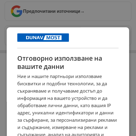
Предпочитани източници
→
Изпращайте снимки и информация на
news@dunavmost.com
РЕКЛАМА
Отговорно използване на
вашите данни
Ние и нашите партньори използваме
бисквитки и подобни технологии, за да
съхраняваме и получаваме достъп до
информация на вашето устройство и да
обработваме лични данни, като вашия IP
адрес, уникални идентификатори и данни
за сърфиране, за персонализирани реклами
и съдържание, измерване на реклами и
съдържание, анализ на аудиторията и