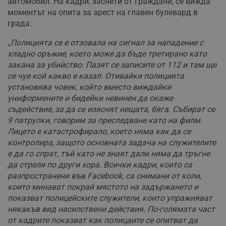
автомобил. На кадри, заснети от граждани, се вижда
моментът на опита за арест на главен булевард в
града.
„
Полицията се е отзовала на сигнал за нападение с
хладно оръжие, което може да бъде третирано като
закана за убийство. Пазят се записите от 112 и там ще
се чуе кой какво е казал. Отивайки полицията
установява човек, който вместо виждайки
униформените и бидейки невинен да окаже
съдействие, за да се изяснят нещата, бяга. Събират се
9 патрулки, говорим за преследване като на филм.
Лицето е катастрофирало, което няма как да се
контролира, защото основната задача на служителите
е да го спрат, тъй като не знаят дали няма да тръгне
да стреля по други хора. Всички кадри, които са
разпространени във Facebook, са снимани от коли,
които минават покрай мястото на задържането и
показват полицейските служители, които упражняват
някакъв вид насилствени действия. По-голямата част
от кадрите показват как полицаите се опитват да