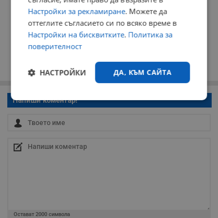
Настройки за рекламиране
. Можете да
оттеглите съгласието си по всяко време в
Настройки на бисквитките
.
Политика за
поверителност
НАСТРОЙКИ
ДА, КЪМ САЙТА
Напиши коментар!
Строго
Ефективност
необходимо
Таргетиране
Функционалност
Некласифицирани
Остават
2000
символа