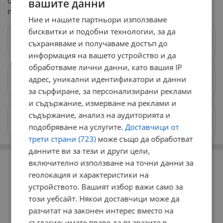
обезпечаване на сигурността на конкретните
вашите данни
политически фигури в продължение на години.
Ние и нашите партньори използваме
бисквитки и подобни технологии, за да
Следвай ни в Google News
→
съхраняваме и получаваме достъп до
информация на вашето устройство и да
обработваме лични данни, като вашия IP
адрес, уникални идентификатори и данни
Предпочитани източници
→
за сърфиране, за персонализирани реклами
и съдържание, измерване на реклами и
съдържание, анализ на аудиторията и
Изпращайте снимки и информация на
news@dunavmost.com
подобряване на услугите.
Доставчици от
трети страни (723)
може също да обработват
данните ви за тези и други цели,
РЕКЛАМА
включително използване на точни данни за
геолокация и характеристики на
устройството. Вашият избор важи само за
този уебсайт. Някои доставчици може да
разчитат на законен интерес вместо на
съгласие; имате право да възразите в