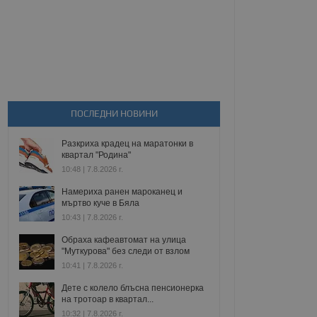
ПОСЛЕДНИ НОВИНИ
Разкриха крадец на маратонки в
квартал "Родина"
10:48 | 7.8.2026 г.
Намериха ранен мароканец и
мъртво куче в Бяла
10:43 | 7.8.2026 г.
Обраха кафеавтомат на улица
"Муткурова" без следи от взлом
10:41 | 7.8.2026 г.
Дете с колело блъсна пенсионерка
на тротоар в квартал...
10:32 | 7.8.2026 г.