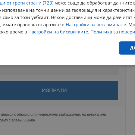
и от трети страни (723)
може също да обработват данните в
 използване на точни данни за геолокация и характеристик
 само за този уебсайт. Някои доставчици може да разчитат 
; имате право да възразите в
Настройки за рекламиране
. М
сяко време в
Настройки на бисквитките
.
Политика за повер
Д
Ефективност
Таргетиране
Функционалност
Н
за да оставите анонимен коментар или да гласувате
акаунт.
ви ще бъде публикуван анонимно под псевдонима който сте
 Никаква лична информация за вас няма да бъде
еобходимо
Ефективност
Таргетиране
Функционалност
Неклас
мнения с обидно или нецензурно съдържание, на верска или
ги потребители.
амо с главни букви!
исквитки позволяват основната функционалност на уебсайта, като потребителско
не може да се използва правилно без строго необходими бисквитки.