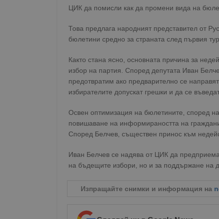
ЦИК да помисли как да промени вида на бюлет
Това предлага народният представител от Ру
бюлетини средно за страната след първия тур
Както стана ясно, основната причина за неде
избор на партия. Според депутата Иван Белч
предотвратим ако предварително се направят 
избирателите допускат грешки и да се въвед
Освен оптимизация на бюлетините, според на
повишаване на информираността на граждани
Според Белчев, съществен принос към недейс
Иван Белчев се надява от ЦИК да предприема
на бъдещите избори, но и за поддържане на 
Изпращайте снимки и информация на
n