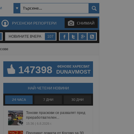
И
РУСЕНСКИ РЕПОРТЕРИ
СНИМАЙ
НОВИНИТЕ ВЧЕРА
107
асове
147398
ФЕНОВЕ ХАРЕСВАТ
DUNAVMOST
НАЙ-ЧЕТЕНИ НОВИНИ
24 ЧАСА
7 ДНИ
30 ДНИ
Тонове праскови се развалят пред
преработвателен...
15:36 | 6.8.2026 г.
Продават домати от Косово за 30