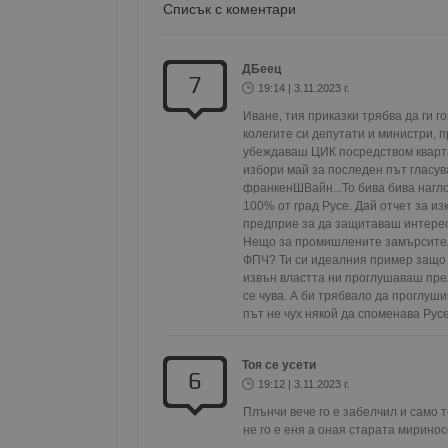
Списък с коментари
Име
__RequestVerificationT
ДБеец
7
19:14 | 3.11.2023 г.
Иване, тия приказки трябва да ги 
колегите си депутати и министри, пр
убеждаваш ЦИК посредством кварт
VISITOR_PRIVACY_MET
избори май за последен път гласув
франкенШВайн...То бива бива наглос
100% от град Русе. Дай отчет за из
предприе за да защитаваш интерес
Нещо за промишлените замърсител
ФПЧ? Ти си идеалния пример защо 
__cf_bm
извън властта ни проглушаваш през 
се чува. А би трябвало да проглуши
път не чух някой да споменава Рус
receive-cookie-depreca
Тоя се усети
6
19:12 | 3.11.2023 г.
Плънчи вече го е забелчил и само т
ASP.NET_SessionId
не го е еня а оная старата миринос