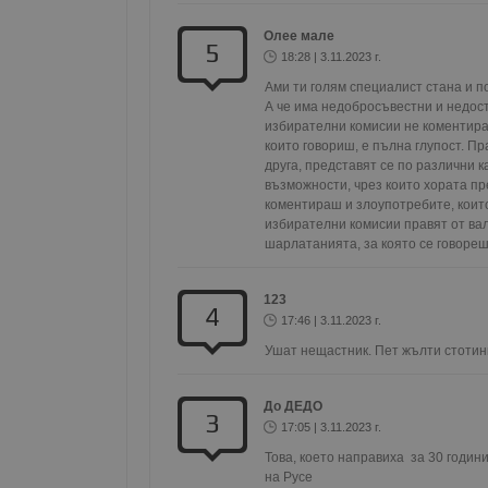
Олее мале
5
18:28 | 3.11.2023 г.
Ами ти голям специалист стана и п
Име
Доставчи
Доста
А че има недобросъвестни и недост
Име
Име
Домейн
Доме
избирателни комисии не коментираш
Име
__Secure-ROLLOUT_T
които говориш, е пълна глупост. Пр
__gfp_s_64b
_sharedID
.dunavmo
.vbox
друга, представят се по различни 
cfzs_google-analytics_v
YSC
възможности, чрез които хората пр
__Secure-YNID
коментираш и злоупотребите, които
VISITOR_INFO1_LIVE
избирателни комисии правят от вал
g_state
шарлатанията, за която се говореше
FCCDCF
mid
.duna
Meta Pla
cfz_google-analytics_v4
Inc.
_sharedID_cst
.duna
.instagra
123
4
17:46 | 3.11.2023 г.
Gtest
Gemiu
Ушат нещастник. Пет жълти стотин
.hit.ge
До ДЕДО
Gdyn
3
Gemiu
17:05 | 3.11.2023 г.
.hit.ge
Това, което направиха  за 30 годин
на Русе