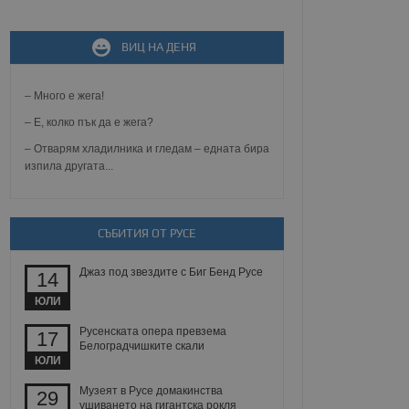
ВИЦ НА ДЕНЯ
не, зададена от уеб
 ASP.NET MVC
спре неразрешеното
т, известно като
– Много е жега!
тове. Той не съдържа
щожава при затваряне
– Е, колко пък да е жега?
– Отварям хладилника и гледам – едната бира
ение на съгласието на
изпила другата...
ст за тяхното
а данни за съгласието
ични политики и
антира, че техните
 сесии.
СЪБИТИЯ ОТ РУСЕ
аничаване между хората
а, за да се правят
хния уебсайт.
Джаз под звездите с Биг Бенд Русе
14
ЮЛИ
сигнализира на
 на бисквитките,
Русенската опера превзема
17
а съответствие и
Белоградчишките скали
ндарти и
ЮЛИ
ck и предоставя
Музеят в Русе домакинства
29
требител използва
ушиването на гигантска рокля