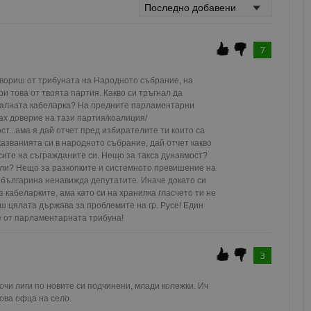
Валиден
Доставчик
/
Домейн
Описание
до
oken
Сесия
Това е бисквитка против фалшифицира
Microsoft
приложения, изградени с помощта на
7
Corporation
технологии. Той е предназначен да 
www.dunavmost.com
публикуване на съдържание на уебсай
фалшифициране на искания между сай
говориш от трибуната на Народното събрание, на 
информация за потребителя и се уни
и това от твоята партия. Какво си тръгнал да 
на браузъра.
алната кабеларка? На предните парламентарни 
ADATA
5 месеца
Тази бисквитка се използва за съхран
ах доверие на тази партия/коалиция/
YouTube
4
потребителя и избора на поверително
.youtube.com
т...ама я дай отчет пред избирателите ти които са 
седмици
взаимодействие със сайта. Той записв
казванията си в народното събрание, дай отчет какво 
на посетителя по отношение на разл
ите на съгражданите си. Нещо за такса дунавмост? 
настройки за поверителност, като гар
предпочитания се спазват в бъдещите
и? Нещо за разкопките и системното превишение на 
българина ненавижда депутатите. Иначе докато си 
29
Тази бисквитка се използва за разгр
Cloudflare Inc.
кабеларките, ама като си на хранилка гласчето ти не 
минути
и ботовете. Това е от полза за уебсайт
.twitter.com
ш цялата държава за проблемите на гр. Русе! Един 
59
валидни отчети за използването на те
секунди
е от парламентарната трибуна!
tion
.hit.gemius.pl
1 година
Тази бисквитка се използва, за да се 
собственика на сайта за премахването
3
получени от системата, осигуряване н
адаптивност с развиващите се уеб ста
законодателство за поверителност.
очи лиги по новите си подчинени, млади колежки. Ич 
Сесия
Тази бисквитка се задава от Doublecli
Microsoft
ова офца на село. 
информация за това как крайният по
Corporation