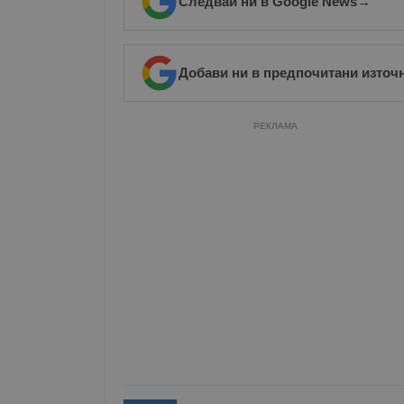
Следвай ни в Google News
→
Добави ни в предпочитани източ
РЕКЛАМА