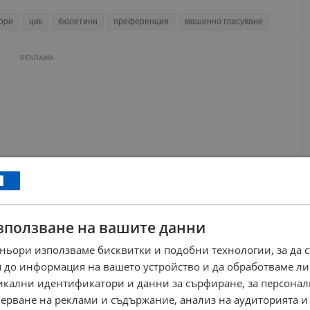
ори
цик
бюлетини
преференция
машинно гласуване
РЕКЛАМА
зползване на вашите данни
ньори използваме бисквитки и подобни технологии, за да 
 до информация на вашето устройство и да обработваме ли
никални идентификатори и данни за сърфиране, за персона
ерване на реклами и съдържание, анализ на аудиторията и