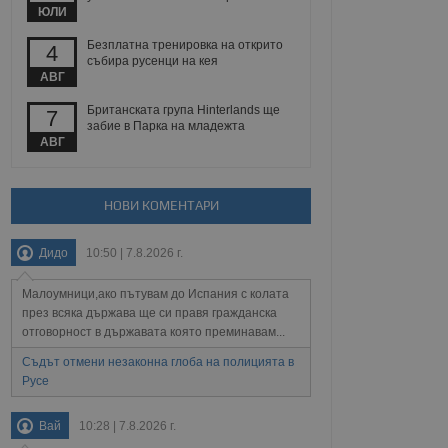
йният потребител може
ЮЛИ
 уебсайт.
Безплатна тренировка на открито
4
събира русенци на кея
АВГ
Описание
Британската група Hinterlands ще
7
забие в Парка на младежта
ребителски
елското поведение и
АВГ
раници на сайта. Тя
яване на сайта. Тя
не на прегледи на
формация, която е
взаимодействат с
нкционалност в целия
прекарано на
редпочитанията на
НОВИ КОМЕНТАРИ
 сайтове; тя може
остта на социалните
тора на сайта.
използва новата или
елски взаимодействия
Дидо
10:50 | 7.8.2026 г.
нето и потребителския
Малоумници,ако пътувам до Испания с колата
рез събиране на данни
през всяка държава ще си правя гражданска
 помага за
отговорност в държавата която преминавам...
отребителите се
тапите на тестване.
Съдът отмени незаконна глоба на полицията в
тистически данни,
Русе
 броя на посещенията,
 са били заредени.
елския опит.
Вай
10:28 | 7.8.2026 г.