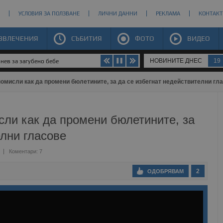
УСЛОВИЯ ЗА ПОЛЗВАНЕ
ЛИЧНИ ДАННИ
РЕКЛАМА
КОНТАКТ
ЗВЛЕЧЕНИЯ
СЪБИТИЯ
ФОТО
ВИДЕО
НОВИНИТЕ ДНЕС
19
нев за загубено бебе
омисли как да промени бюлетините, за да се избегнат недействителни гл
ли как да промени бюлетините, за
елни гласове
Коментари: 7
2
ОДОБРЯВАМ