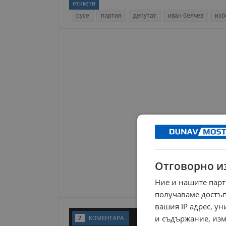
етикети
русе
партия
депутат
иван белчев
изб
Отговорно и
Ние и нашите парт
получаваме достъп
вашия IP адрес, у
и съдържание, изм
7
KОМЕНТАРA