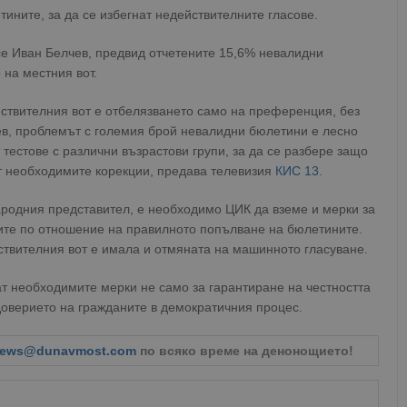
ините, за да се избегнат недействителните гласове.
се Иван Белчев, предвид отчетените 15,6% невалидни
 на местния вот.
йствителния вот е отбелязването само на преференция, без
ев, проблемът с големия брой невалидни бюлетини е лесно
тестове с различни възрастови групи, за да се разбере защо
ат необходимите корекции, предава телевизия
КИС 13
.
родния представител, е необходимо ЦИК да вземе и мерки за
те по отношение на правилното попълване на бюлетините.
твителния вот е имала и отмяната на машинното гласуване.
т необходимите мерки не само за гарантиране на честността
доверието на гражданите в демократичния процес.
ews@dunavmost.com
по всяко време на денонощието!