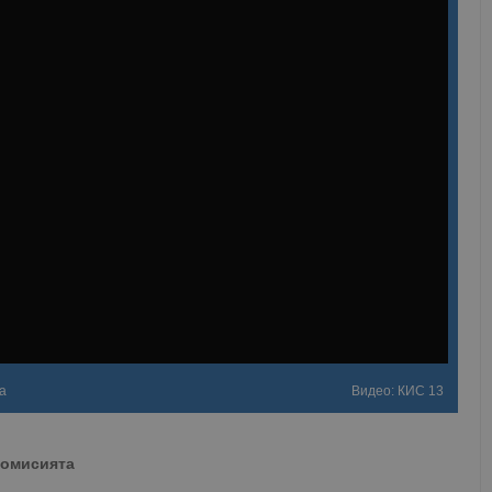
а
Видео: КИС 13
Комисията