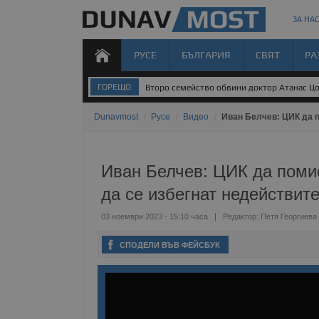
ЗА НАС
РУСЕ
БЪЛГАРИЯ
СВЯТ
РА
ГОРЕЩО
Второ семейство обвини доктор Атанас Цо
Dunavmost
/
Русе
/
Видео
/
Иван Белчев: ЦИК да п
Иван Белчев: ЦИК да помис
да се избегнат недействит
03 ноември 2023 - 15:10 часа
Редактор:
Петя Георгиева
СПОДЕЛИ ВЪВ ФЕЙСБУК