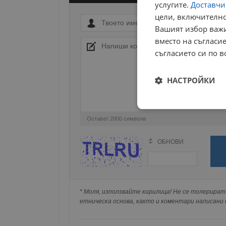
услугите.
Доставчиц
цели, включително
Вашият избор важи
вместо на съгласие
съгласието си по в
НАСТРОЙКИ
Строго
необходимо
Остават
2000
символа
ОБНОВИ
Поради зачестилите злоупотреби в сайта, 
изискваме да се идентифицирате с Google 
Натискайки на Google бутона коментарът 
попълнили по-горе в полето "Твоето име".
Строго н
* Моля, използвайте кирилица! Не се толерират 
съхранявана при нас или показвана на дру
етническа основа, както и коментари написани с
Строго необходимите б
на акаунта. Уебсайтът 