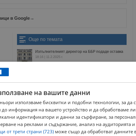
ници в Google
→
Още по темата
Изпълнителният директор на ББР подаде оставка
18:16 | 11.2.2025 г.
Александър Пулев освободи двама от членовете
на Надзорния съвет на ББР
14:27 | 1.12.2022 г.
БНБ одобри новото ръководство на ББР
зползване на вашите данни
14:47 | 15.6.2021 г.
ньори използваме бисквитки и подобни технологии, за да 
Защо санкциите от САЩ не спират корупцията у
 до информация на вашето устройство и да обработваме ли
нас
никални идентификатори и данни за сърфиране, за персона
08:41 | 15.7.2026 г.
ерване на реклами и съдържание, анализ на аудиторията и
и от трети страни (723)
може също да обработват данните в