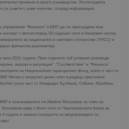
начителни промени в своето ръководство. Институцията
я си съвети с нови членове, според информация,
 управление "Финанси" в ББР, ще се присъедини към
н експерт с впечатляващ 32-годишен опит в банковия сектор.
ниверситета за национално и световно стопанство (УНСС) и
циран финансов анализатор).
 през 2011 година. През годините той успешно ръководи
иране, анализ и регулации", "Съответствие" и "Финанси".
ректорите на Националния гаранционен фонд, който е част от
ББР, Митев е натрупал ценен опит в редица престижни
iochim (сега част от Уникредит Булбанк), СиБанк, Юробанк
 ББР е назначаването на Ивайло Московски за член на
 Московски идва с богат опит от Черноморската банка за
а 4 години е заемал позицията на вицепрезидент по
ъвет.