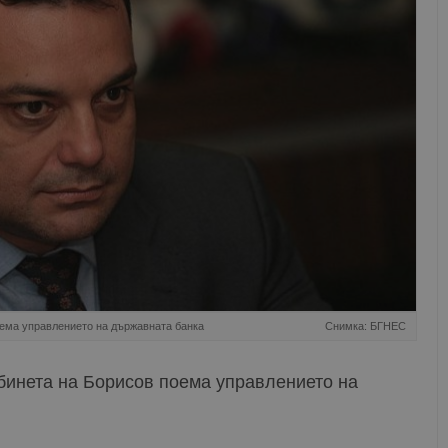
оема управлението на държавната банка
Снимка: БГНЕС
бинета на Борисов поема управлението на