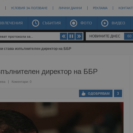
УСЛОВИЯ ЗА ПОЛЗВАНЕ
ЛИЧНИ ДАННИ
РЕКЛАМА
КОНТАКТ
ЗВЛЕЧЕНИЯ
СЪБИТИЯ
ФОТО
ВИДЕО
НОВИНИТЕ ДНЕС
60
ват протокола за...
и става изпълнителен директор на ББР
зпълнителен директор на ББР
ева
Коментари: 0
3
ОДОБРЯВАМ