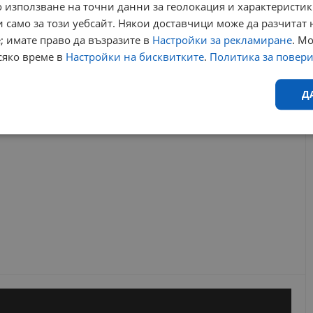
 използване на точни данни за геолокация и характеристик
ен съвет
ббр
димитър митев
българска банка за развитие
 само за този уебсайт. Някои доставчици може да разчитат 
во управление
развитие на финансовия сектор
; имате право да възразите в
Настройки за рекламиране
. М
сяко време в
Настройки на бисквитките
.
Политика за повер
РЕКЛАМА
Д
Ефективност
Таргетиране
Функционалност
Н
еобходимо
Ефективност
Таргетиране
Функционалност
Неклас
исквитки позволяват основната функционалност на уебсайта, като потребителско
не може да се използва правилно без строго необходими бисквитки.
Валиден
Доставчик
/
Домейн
Описание