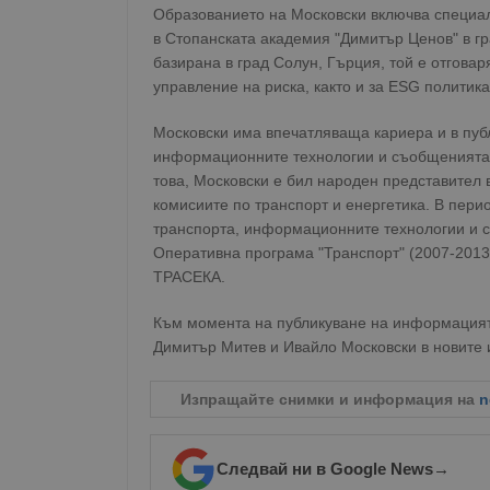
Образованието на Московски включва специа
в Стопанската академия "Димитър Ценов" в гр
базирана в град Солун, Гърция, той е отгова
управление на риска, както и за ESG политика
Московски има впечатляваща кариера и в публ
информационните технологии и съобщенията 
това, Московски е бил народен представител 
комисиите по транспорт и енергетика. В пери
транспорта, информационните технологии и 
Оперативна програма "Транспорт" (2007-2013
ТРАСЕКА.
Към момента на публикуване на информацията,
Димитър Митев и Ивайло Московски в новите 
Изпращайте снимки и информация на
n
Следвай ни в Google News
→