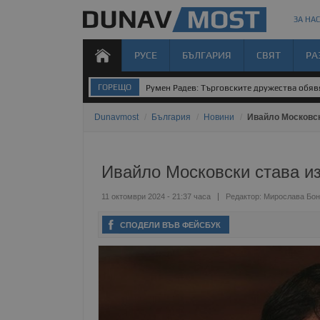
ЗА НАС
РУСЕ
БЪЛГАРИЯ
СВЯТ
РА
ГОРЕЩО
Румен Радев: Търговските дружества обявя
Dunavmost
/
България
/
Новини
/
Ивайло Московск
Ивайло Московски става и
11 октомври 2024 - 21:37 часа
Редактор:
Мирослава Бон
СПОДЕЛИ ВЪВ ФЕЙСБУК