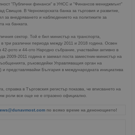
лност "Публични финанси" в УНСС и "Финансов мениджмънт"
ад Свищов. В Черноморската банка за търговия и развитие,
рял за внедряването и наблюдението на политиките за
та на банката.
ичния сектор. Той е бил министър на транспорта,
в три различни периода между 2011 и 2018 година. Освен
в 42-рото и 44-ото Народно събрание, участвайки активно в
ода 2009-2011 година е заемал поста заместник-министър на
съобщенията, ръководейки Управляващия орган на
) и представлявайки България в международната инициатива
 справка в Търговския регистър показва, че вписването на
им роли все още не е отразено официално.
ews@dunavmost.com
по всяко време на денонощието!