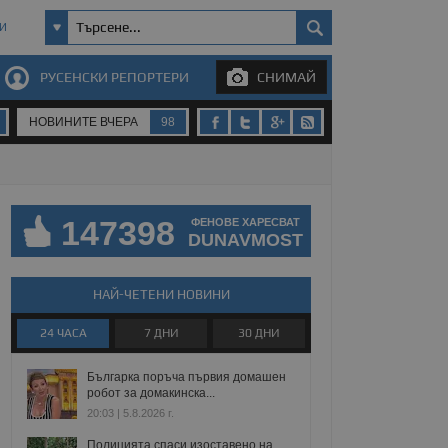
И
РУСЕНСКИ РЕПОРТЕРИ
СНИМАЙ
НОВИНИТЕ ВЧЕРА
98
147398
ФЕНОВЕ ХАРЕСВАТ
DUNAVMOST
НАЙ-ЧЕТЕНИ НОВИНИ
24 ЧАСА
7 ДНИ
30 ДНИ
Българка поръча първия домашен
робот за домакинска...
20:03 | 5.8.2026 г.
Полицията спаси изоставено на