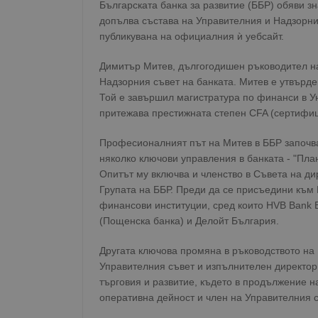
Българската банка за развитие (ББР) обяви з
допълва състава на Управителния и Надзорни
публикувана на официалния ѝ уебсайт.
Димитър Митев, дългогодишен ръководител на
Надзорния съвет на банката. Митев е утвърде
Той е завършил магистратура по финанси в У
притежава престижната степен CFA (сертифи
Професионалният път на Митев в ББР започва
няколко ключови управления в банката - "План
Опитът му включва и членство в Съвета на ди
Групата на ББР. Преди да се присъедини към 
финансови институции, сред които HVB Bank B
(Пощенска банка) и Делойт България.
Другата ключова промяна в ръководството на
Управителния съвет и изпълнителен директор.
търговия и развитие, където в продължение н
оперативна дейност и член на Управителния с