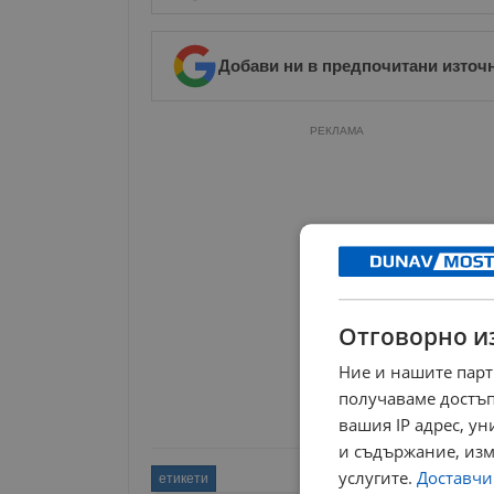
Добави ни в предпочитани източ
РЕКЛАМА
Отговорно и
Ние и нашите парт
получаваме достъп
вашия IP адрес, у
и съдържание, изм
услугите.
Доставчиц
етикети