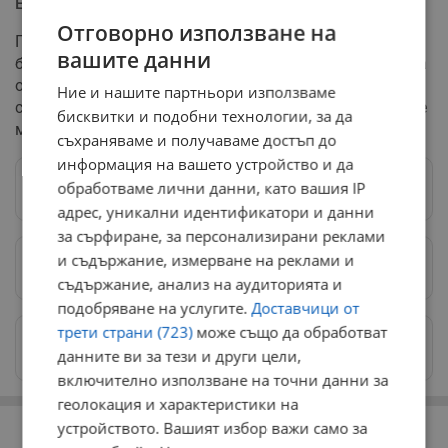
Екипи продължават борбата с огъня
Отговорно използване на
Пожарникарите и доброволци продължават да се
вашите данни
борят с пламъците, но достъпът до някои от огнищата
остава изключително труден. Местните власти не
Ние и нашите партньори използваме
съобщават за непосредствена опасност за населените
бисквитки и подобни технологии, за да
места в близост до защитената местност.
съхраняваме и получаваме достъп до
информация на вашето устройство и да
обработваме лични данни, като вашия IP
Следвай ни в Google News
→
адрес, уникални идентификатори и данни
за сърфиране, за персонализирани реклами
и съдържание, измерване на реклами и
Предпочитани източници
→
съдържание, анализ на аудиторията и
подобряване на услугите.
Доставчици от
трети страни (723)
може също да обработват
Изпращайте снимки и информация на
данните ви за тези и други цели,
news@dunavmost.com
включително използване на точни данни за
геолокация и характеристики на
РЕКЛАМА
устройството. Вашият избор важи само за