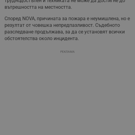
труднодостъпен и техниката не може да достигне до
вътрешността на местността.
Според NOVA, причината за пожара е неумишлена, но е
резултат от човешка непредпазливост. Съдебното
разследване продължава, за да се установят всички
обстоятелства около инцидента.
РЕКЛАМА