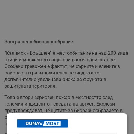
Застрашено биоразнообразие
"Калимок - Бръшлен" е местообитание на над 200 вида
птици и множество защитени растителни видове.
Особено тревожен е фактът, че сърните и елените в
района са в размножителен период, което
допълнително увеличава риска за фауната в
защитената територия.
Това е втори сериозен пожар в местността след
големия инцидент от средата на август. Еколози
предупреждават, че щетите за биоразнообразието в
резултат на честите пожари могат да бъдат
непоправими.