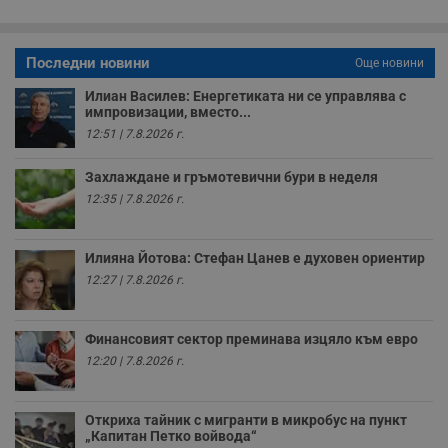
о
р
п
н
Последни новини
Още новини
п
к
ч
Илиан Василев: Енергетиката ни се управлява с
п
импровизации, вместо...
с
12:51 | 7.8.2026 г.
б
__cf_bm
29
Т
Cloudflare Inc.
Захлаждане и гръмотевични бури в неделя
минути
с
.twitter.com
59
р
12:35 | 7.8.2026 г.
секунди
м
б
о
у
Илияна Йотова: Стефан Цанев е духовен ориентир
п
о
12:27 | 7.8.2026 г.
и
т
receive-cookie-deprecation
.hit.gemius.pl
1 година
Т
Финансовият сектор преминава изцяло към евро
с
с
12:20 | 7.8.2026 г.
н
н
п
б
Откриха тайник с мигранти в микробус на пункт
п
„Капитан Петко войвода“
с