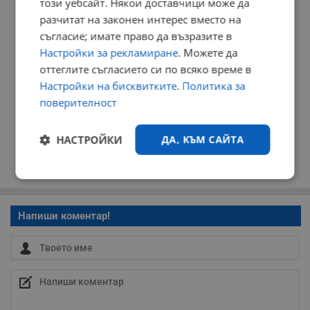
този уебсайт. Някои доставчици може да
разчитат на законен интерес вместо на
съгласие; имате право да възразите в
Настройки за рекламиране
. Можете да
оттеглите съгласието си по всяко време в
Настройки на бисквитките
.
Политика за
поверителност
НАСТРОЙКИ
ДА, КЪМ САЙТА
Строго
Ефективност
необходимо
Напиши коментар!
Таргетиране
Функционалност
Некласифицирани