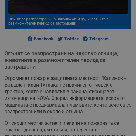
Огънят се разпространи на няколко огнища, животните в
размножителен период са застрашени
Facebook
Twitter
Telegram
Огънят се разпространи на няколко огнища,
животните в размножителен период са
застрашени
Огромният пожар в защитената местност "Калимок -
Бръшлен" край Тутракан е причинен от човек с
трактор, който е навлязъл в района, съобщават
източници на NOVA. Според информацията, искра от
машината е предизвикала пламъците, които вече са се
разпространили в около 8 огнища.
От снощи местни жители и екипи на пожарната се
опитват да овладеят огъня, но теренът е