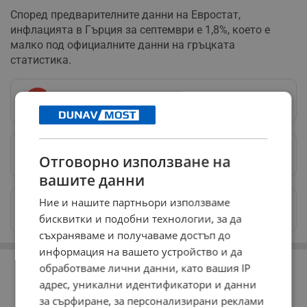
Според предварителните данни на Евростат,
инфлацията в Гърция за септември е 1,8%, което е
малко под официалните данни на гръцката
статистика.
Следвай ни в Google News
→
Предпочитани източници
→
Отговорно използване на
вашите данни
Ние и нашите партньори използваме
Изпращайте снимки и информация на
news@dunavmost.com
бисквитки и подобни технологии, за да
съхраняваме и получаваме достъп до
информация на вашето устройство и да
РЕКЛАМА
обработваме лични данни, като вашия IP
адрес, уникални идентификатори и данни
за сърфиране, за персонализирани реклами