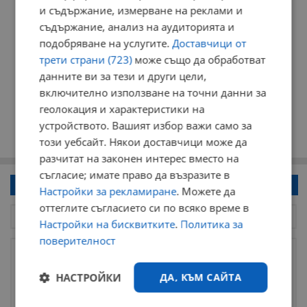
и съдържание, измерване на реклами и
съдържание, анализ на аудиторията и
подобряване на услугите.
Доставчици от
трети страни (723)
може също да обработват
данните ви за тези и други цели,
включително използване на точни данни за
геолокация и характеристики на
устройството. Вашият избор важи само за
този уебсайт. Някои доставчици може да
разчитат на законен интерес вместо на
съгласие; имате право да възразите в
Напиши коментар!
Настройки за рекламиране
. Можете да
оттеглите съгласието си по всяко време в
Настройки на бисквитките
.
Политика за
поверителност
НАСТРОЙКИ
ДА, КЪМ САЙТА