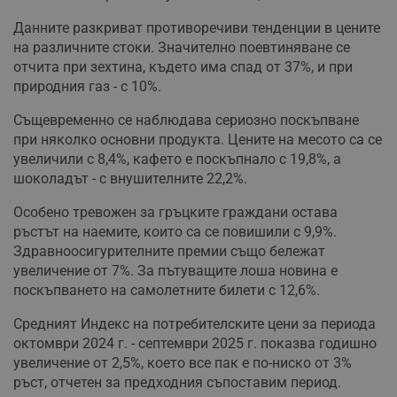
Данните разкриват противоречиви тенденции в цените
на различните стоки. Значително поевтиняване се
отчита при зехтина, където има спад от 37%, и при
природния газ - с 10%.
Същевременно се наблюдава сериозно поскъпване
при няколко основни продукта. Цените на месото са се
увеличили с 8,4%, кафето е поскъпнало с 19,8%, а
шоколадът - с внушителните 22,2%.
Особено тревожен за гръцките граждани остава
ръстът на наемите, които са се повишили с 9,9%.
Здравноосигурителните премии също бележат
увеличение от 7%. За пътуващите лоша новина е
поскъпването на самолетните билети с 12,6%.
Средният Индекс на потребителските цени за периода
октомври 2024 г. - септември 2025 г. показва годишно
увеличение от 2,5%, което все пак е по-ниско от 3%
ръст, отчетен за предходния съпоставим период.