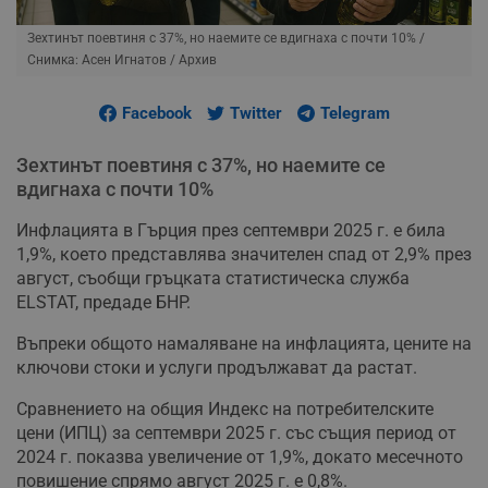
Зехтинът поевтиня с 37%, но наемите се вдигнаха с почти 10%
/
Снимка: Асен Игнатов / Архив
Facebook
Twitter
Telegram
Зехтинът поевтиня с 37%, но наемите се
вдигнаха с почти 10%
Инфлацията в Гърция през септември 2025 г. е била
1,9%, което представлява значителен спад от 2,9% през
август, съобщи гръцката статистическа служба
ELSTAT, предаде БНР.
Въпреки общото намаляване на инфлацията, цените на
ключови стоки и услуги продължават да растат.
Сравнението на общия Индекс на потребителските
цени (ИПЦ) за септември 2025 г. със същия период от
2024 г. показва увеличение от 1,9%, докато месечното
повишение спрямо август 2025 г. е 0,8%.