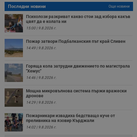
б
Последни новини
Още новини
VISITOR_PRIVACY_METADATA
5 месеца
Т
YouTube
4
с
.youtube.com
Психолози разкриват какво стои зад избора какъв
седмици
с
цвят да е колата ни
с
п
15:00 | 9.8.2026 г.
и
п
т
Пожар затвори Подбалканския път край Сливен
в
с
14:49 | 9.8.2026 г.
з
с
п
о
Горяща кола затрудни движението по магистрала
р
"Хемус"
п
н
14:46 | 9.8.2026 г.
п
к
ч
Мощна микровълнова система пържи вражески
п
дронове
с
14:29 | 9.8.2026 г.
б
__cf_bm
29
Т
Cloudflare Inc.
Пожарникари извадиха бедстващо куче от
минути
с
.twitter.com
преливника на язовир Кърджали
59
р
секунди
м
14:02 | 9.8.2026 г.
б
о