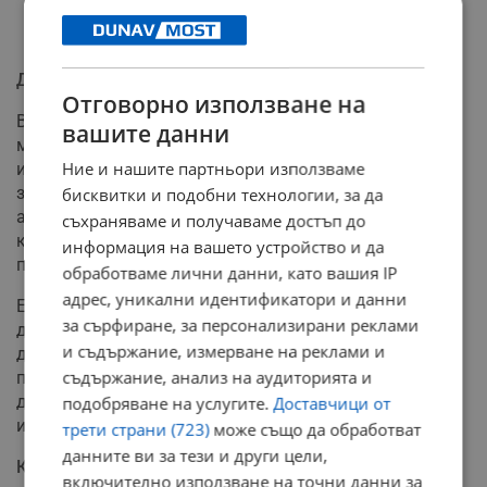
Доброволци ще дигитализират дърветата в града
Отговорно използване на
Второто ключово направление е изграждането на
вашите данни
мащабна доброволческа мрежа от граждани. Те ще
Ние и нашите партньори използваме
имат възможност да се включат директно в
засаждането на нови дръвчета, в организирането на
бисквитки и подобни технологии, за да
акции за намиране на подходящи свободни терени,
съхраняваме и получаваме достъп до
както и при планирането на бъдещите залесителни
информация на вашето устройство и да
програми в общината.
обработваме лични данни, като вашия IP
адрес, уникални идентификатори и данни
Една от най-важните и прагматични задачи пред
за сърфиране, за персонализирани реклами
доброволците ще бъде подкрепата при
и съдържание, измерване на реклами и
дигитализацията на градската среда. Гражданите ще
съдържание, анализ на аудиторията и
помагат за въвеждането на вече картотекираните
дървета на територията на града в географската
подобряване на услугите.
Доставчици от
информационна система (ГИС) на Община Русе.
трети страни (723)
може също да обработват
данните ви за тези и други цели,
Как да кандидатствате за инициативата
включително използване на точни данни за