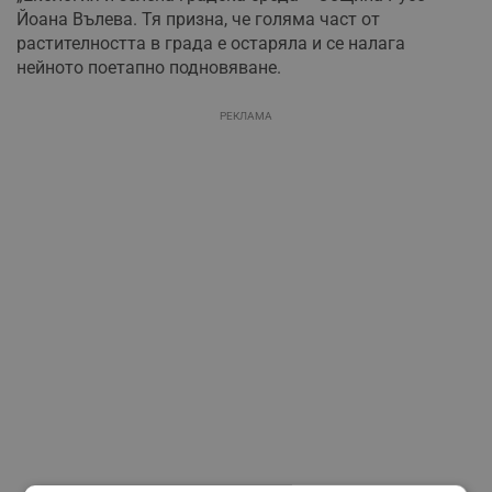
Йоана Вълева. Тя призна, че голяма част от
растителността в града е остаряла и се налага
нейното поетапно подновяване.
РЕКЛАМА