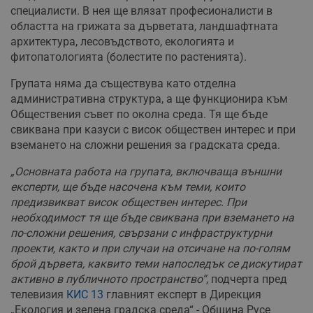
специалисти. В нея ще влязат професионалисти в
областта на грижата за дърветата, ландшафтната
архитектура, лесовъдството, екологията и
фитопатологията (болестите по растенията).
Групата няма да съществува като отделна
административна структура, а ще функционира към
Обществения съвет по околна среда. Тя ще бъде
свиквана при казуси с висок обществен интерес и при
вземането на сложни решения за градската среда.
„Основната работа на групата, включваща външни
експерти, ще бъде насочена към теми, които
предизвикват висок обществен интерес. При
необходимост тя ще бъде свиквана при вземането на
по-сложни решения, свързани с инфраструктурни
проекти, както и при случаи на отсичане на по-голям
брой дървета, каквито теми напоследък се дискутират
активно в публичното пространство“
, подчерта пред
телевизия
КИС 13
главният експерт в Дирекция
„Екология и зелена градска среда“ - Община Русе