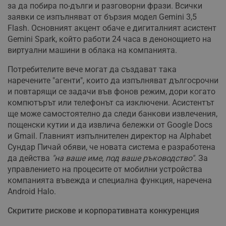
за да побира по-дълги и разговорни фрази. Всички
заявки се изпълняват от бързия модел Gemini 3,5
Flash. Основният акцент обаче е дигиталният асистент
Gemini Spark, който работи 24 часа в денонощието на
виртуални машини в облака на компанията.
Потребителите вече могат да създават така
наречените "агенти", които да изпълняват дългосрочни
и повтарящи се задачи във фонов режим, дори когато
компютърът или телефонът са изключени. Асистентът
ще може самостоятелно да следи банкови извлечения,
пощенски кутии и да извлича бележки от Google Docs
и Gmail. Главният изпълнителен директор на Alphabet
Сундар Пичай обяви, че новата система е разработена
да действа
"на ваше име, под ваше ръководство"
. За
управлението на процесите от мобилни устройства
компанията въвежда и специална функция, наречена
Android Halo.
Скритите рискове и корпоративната конкуренция