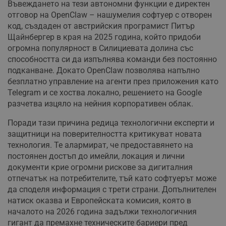
Въвеждането на тези автономни функции е директен
отговор на OpenClaw – нашумелия софтуер с отворен
код, създаден от австрийския програмист Питър
Щайнбергер в края на 2025 година, който придоби
огромна популярност в Силициевата долина със
способността си да изпълнява команди без постоянно
подканване. Докато OpenClaw позволява напълно
безплатно управление на агенти през приложения като
Telegram и се хоства локално, решението на Google
разчетва изцяло на нейния корпоративен облак.
Поради тази причина редица технологични експерти и
защитници на поверителността критикуват новата
технология. Те алармират, че предоставянето на
постоянен достъп до имейли, локация и лични
документи крие огромни рискове за дигиталния
отпечатък на потребителите, тъй като софтуерът може
да споделя информация с трети страни. Допълнителен
натиск оказва и Европейската комисия, която в
началото на 2026 година задължи технологичния
гигант да премахне техническите бариери пред