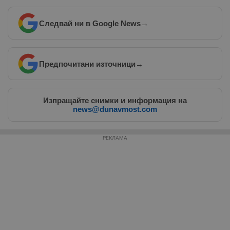
Следвай ни в Google News
→
Таргетиране
Функционалност
Предпочитани източници
→
Некласифицирани
Изпращайте снимки и информация на
news@dunavmost.com
РЕКЛАМА
Строго необходимо
Ефективност
Таргетиране
Функционалност
Некласифицирани
Строго необходимите бисквитки позволяват основната
функционалност на уебсайта, като потребителско
влизане и управление на акаунта. Уебсайтът не може да
се използва правилно без строго необходими
бисквитки.