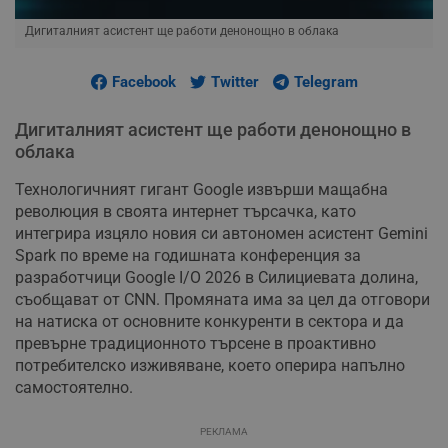
Дигиталният асистент ще работи денонощно в облака
Facebook
Twitter
Telegram
Дигиталният асистент ще работи денонощно в
облака
Технологичният гигант Google извърши мащабна
революция в своята интернет търсачка, като
интегрира изцяло новия си автономен асистент Gemini
Spark по време на годишната конференция за
разработчици Google I/O 2026 в Силициевата долина,
съобщават от CNN. Промяната има за цел да отговори
на натиска от основните конкуренти в сектора и да
превърне традиционното търсене в проактивно
потребителско изживяване, което оперира напълно
самостоятелно.
РЕКЛАМА