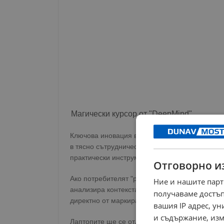
Магически курсор от "DeepMind"
Ключова иновация в представения хардуер е ф
в тясно сътрудничество с изследователския ц
практически инструмент.
Отговорно и
Ако потребителят "разклати" курсора върху к
Ние и нашите парт
анализира контекста. "Gemini" може самостоя
получаваме достъп
директно от маркиран текст в имейл, или да 
вашия IP адрес, у
и съдържание, изм
Лаптопите ще се отличават визуално и чрез св