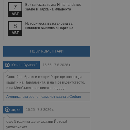
йният потребител може
Британската група Hinterlands ще
7
 уебсайт.
забие в Парка на младежта
АВГ
Историческа възстановка за
8
Описание
Илинден оживява в Парка на...
АВГ
ребителски
елското поведение и
раници на сайта. Тя
яване на сайта. Тя
не на прегледи на
формация, която е
взаимодействат с
НОВИ КОМЕНТАРИ
нкционалност в целия
прекарано на
редпочитанията на
 сайтове; тя може
Юлиян Вучков 2
16:56 | 7.8.2026 г.
остта на социалните
тора на сайта.
използва новата или
елски взаимодействия
Спокойно, братя и сестри! Утре ще почнат да
нето и потребителския
кацат и на Парламента, и на Президентството,
и на МинСъвета и в нивата на дедо...
рез събиране на данни
 помага за
Американски военен самолет кацна в София
отребителите се
тапите на тестване.
хи, хи
16:25 | 7.8.2026 г.
тистически данни,
 броя на посещенията,
 са били заредени.
още 5 годинки ще ви дразни Йотова!
елския опит.
уахахахахах