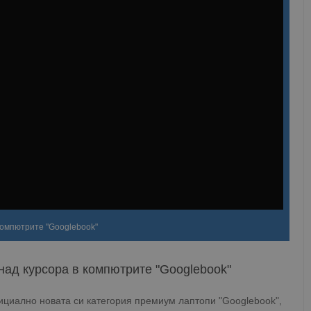
компютрите "Googlebook"
над курсора в компютрите "Googlebook"
ициално новата си категория премиум лаптопи "Googlebook",