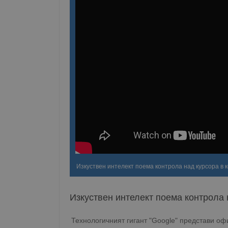
Изкуствен интелект поема контрола над курсора в 
Изкуствен интелект поема контрола 
Технологичният гигант "Google" представи оф