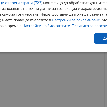
и от трети страни (723)
може също да обработват данните в
различни системни процеси и известия. Функцията "Cast My
 използване на точни данни за геолокация и характеристик
 на мобилни приложения от свързан телефон върху екрана на
 само за този уебсайт. Някои доставчици може да разчитат 
нсталация.
; имате право да възразите в
Настройки за рекламиране
. М
сяко време в
Настройки на бисквитките
.
Политика за повер
РЕКЛАМА
Д
Ефективност
Таргетиране
Функционалност
Н
еобходимо
Ефективност
Таргетиране
Функционалност
Неклас
исквитки позволяват основната функционалност на уебсайта, като потребителско
не може да се използва правилно без строго необходими бисквитки.