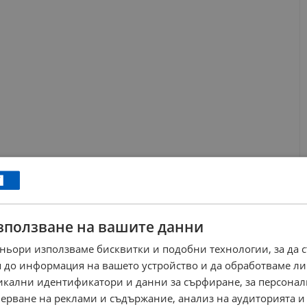
ункцията "Magic Pointer". Курсорът на мишката е разработен
ентър "DeepMind", за да превърне абстрактния езиков модел в
зползване на вашите данни
онкретен елемент на екрана, системата автоматично
ньори използваме бисквитки и подобни технологии, за да 
телно да създаде събитие в календара, извличайки данни
 до информация на вашето устройство и да обработваме ли
обедини няколко изображения без нужда от ръчно въвеждане.
никални идентификатори и данни за сърфиране, за персона
ерване на реклами и съдържание, анализ на аудиторията и
етлинна лента на гърба на дисплея, наречена "Glow-bar",