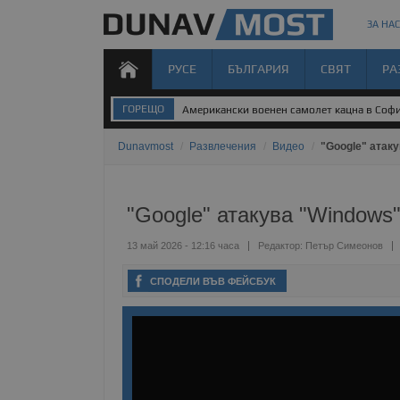
ЗА НАС
РУСЕ
БЪЛГАРИЯ
СВЯТ
РА
ГОРЕЩО
Американски военен самолет кацна в Соф
Dunavmost
/
Развлечения
/
Видео
/
"Google" атак
"Google" атакува "Windows
13 май 2026 - 12:16 часа
Редактор:
Петър Симеонов
СПОДЕЛИ ВЪВ ФЕЙСБУК