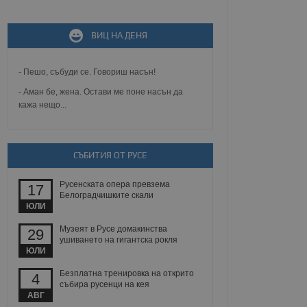
ВИЦ НА ДЕНЯ
не, зададена от уеб
 ASP.NET MVC
спре неразрешеното
т, известно като
- Пешо, събуди се. Говориш насън!
тове. Той не съдържа
щожава при затваряне
- Аман бе, жена. Остави ме поне насън да
кажа нещо...
ение на съгласието на
ст за тяхното
а данни за съгласието
ични политики и
СЪБИТИЯ ОТ РУСЕ
антира, че техните
 сесии.
Русенската опера превзема
аничаване между хората
17
а, за да се правят
Белоградчишките скали
хния уебсайт.
ЮЛИ
Музеят в Русе домакинства
29
сигнализира на
ушиването на гигантска рокля
 на бисквитките,
ЮЛИ
а съответствие и
ндарти и
Безплатна тренировка на открито
4
събира русенци на кея
ck и предоставя
АВГ
требител използва