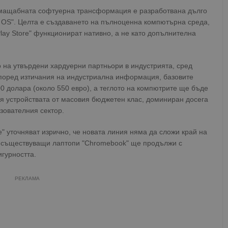
, мащабната софтуерна трансформация е разработвана дълго
 OS". Целта е създаването на пълноценна компютърна среда,
lay Store" функционират нативно, а не като допълнителна
 на утвърдени хардуерни партньори в индустрията, сред
". Според изтичания на индустриална информация, базовите
0 долара (около 550 евро), а теглото на компютрите ще бъде
ля устройствата от масовия бюджетен клас, доминиран досега
зователния сектор.
" уточняват изрично, че новата линия няма да сложи край на
 съществуващи лаптопи "Chromebook" ще продължи с
гурността.
РЕКЛАМА