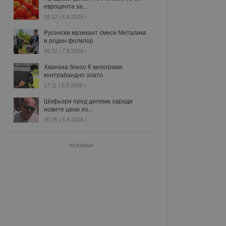
евроцента за...
18:12 | 6.8.2026 г.
Русенски музикант смеси Металика
и роден фолклор
09:32 | 7.8.2026 г.
Хванаха близо 6 килограма
контрабандно злато
17:11 | 6.8.2026 г.
Шофьори пред дилема заради
новите цени по...
20:25 | 6.8.2026 г.
РЕКЛАМА