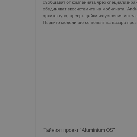
съобщават от компанията чрез специализиран
обединяват екосистемите на мобилната "Andr
архитектура, превръщайки изкуствения интел
Първите модели ще се появят на пазара през 
Тайният проект "Aluminium OS"