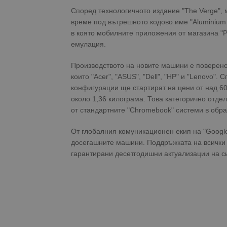
Според технологичното издание "The Verge"
време под вътрешното кодово име "Aluminium
в която мобилните приложения от магазина "P
емулация.
Производството на новите машини е поверено
които "Acer", "ASUS", "Dell", "HP" и "Lenovo
конфигурации ще стартират на цени от над 60
около 1,36 килограма. Това категорично отде
от стандартните "Chromebook" системи в обра
От глобалния комуникационен екип на "Google
досегашните машини. Поддръжката на всички
гарантирани десетгодишни актуализации на си