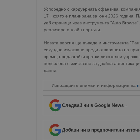
Име
Успоредно с хардуерната офанзива, компания
17", която е планирана за юни 2026 година.
__RequestVerificationT
уеб страници чрез инструмента "Auto Browse
реализира онлайн поръчки.
Новата версия ще въведе и инструмента "Paus
секундно изчакване преди отварянето на прил
VISITOR_PRIVACY_MET
време, предлагайки кратки дихателни упражн
подсилена с изискване за двойна автентикац
данни.
__cf_bm
Изпращайте снимки и информация на
n
Следвай ни в Google News
→
receive-cookie-depreca
Добави ни в предпочитани източ
ASP.NET_SessionId