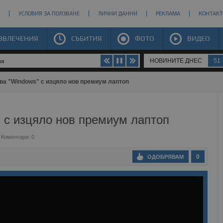
УСЛОВИЯ ЗА ПОЛЗВАНЕ
ЛИЧНИ ДАННИ
РЕКЛАМА
КОНТАКТ
ЗВЛЕЧЕНИЯ
СЪБИТИЯ
ФОТО
ВИДЕО
НОВИНИТЕ ДНЕС
51
ия
ува "Windows" с изцяло нов премиум лаптоп
" с изцяло нов премиум лаптоп
Коментари: 0
0
ОДОБРЯВАМ