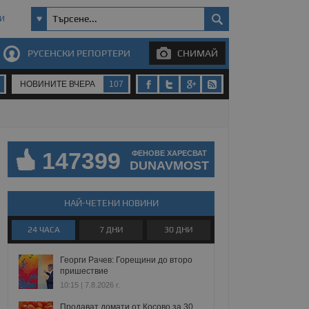
И
РУСЕНСКИ РЕПОРТЕРИ
СНИМАЙ
НОВИНИТЕ ВЧЕРА
107
147399
ФЕНОВЕ ХАРЕСВАТ
DUNAVMOST
НАЙ-ЧЕТЕНИ НОВИНИ
24 ЧАСА
7 ДНИ
30 ДНИ
Георги Рачев: Горещини до второ
пришествие
10:15 | 7.8.2026 г.
Продават домати от Косово за 30