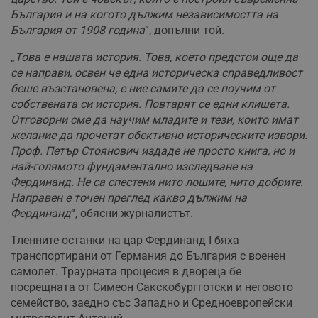
България и на когото дължим независимостта на
България от 1908 година
“, допълни той.
„
Това е нашата история. Това, което предстои още да
се направи, освен че една историческа справедливост
беше възстановена, е ние самите да се поучим от
собствената си история. Повтарят се едни клишета.
Отговорни сме да научим младите и тези, които имат
желание да прочетат обективно историческите извори.
Проф. Петър Стоянович издаде не просто книга, но и
най-голямото фундаментално изследване на
Фердинанд. Не са спестени нито лошите, нито добрите.
Направен е точен преглед какво дължим на
Фердинанд
“, обясни журналистът.
Тленните останки на цар Фердинанд I бяха
транспортирани от Германия до България с военен
самолет. Траурната процесия в двореца бе
посрещната от Симеон Сакскобургготски и неговото
семейство, заедно със Западно и Средноевропейски