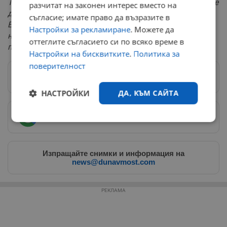
Тръмп беше институционализирано – няма да има две
разчитат на законен интерес вместо на
държави. Ние продължаваме да говорим за това.
съгласие; имате право да възразите в
Единствено можем да се надяваме да бъде наложен
Настройки за рекламиране
. Можете да
натиск, за да спре убийството на цивилните. Пътят за
оттеглите съгласието си по всяко време в
помирение ще е дълъг“
, допълни той.
Настройки на бисквитките
.
Политика за
поверителност
Следвай ни в Google News
→
НАСТРОЙКИ
ДА, КЪМ САЙТА
Предпочитани източници
→
Строго
Ефективност
необходимо
Изпращайте снимки и информация на
news@dunavmost.com
Таргетиране
Функционалност
РЕКЛАМА
Некласифицирани