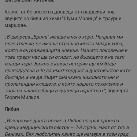
митрополит Антоний.
Ковчегът бе внесен в двореца от гвардейци под
звуците на бившия химн "Шуми Марица" и траурни
маршове.
„
В двореца „Врана“ имаше много хора. Направи ми
впечатление, че имаше страшно много млади хора,
което е окуражаващата новина. Нашето поколение и
това преди нас ще си отидат, но бъдещето е на тези
млади хора. Важно е каква история ще им бъде
преподадена и те да имат гордост и достойнство като
българи, а не да бъдат смачкани нихилистични и
пропагандни клишета, с които нашето поколение и
това на нашите бащи и дядовци израстват“
, подчерта
Георги Милков.
Либия
„
Изкарахме доста време в Либия покрай процеса
срещу медицинските сестри – 7-8 годни. Част от тях в
Бенгази. Бях любопитен какво ще намеря в този град,