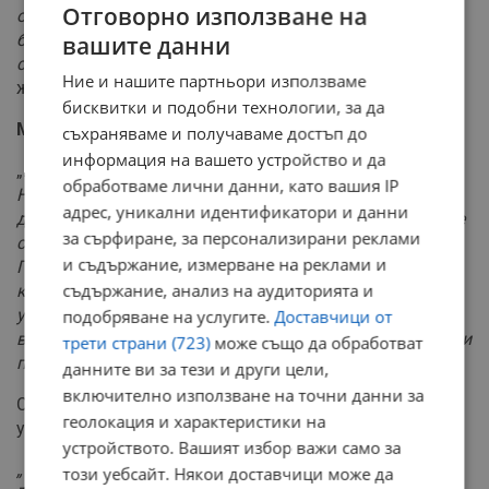
Отговорно използване на
отвсякъде. Има от Бангладеш, като търсят по-добро
бъдеще. Има много хора, за които Либия е само
вашите данни
спирка. Те искат да продължат към Европа“,
каза още
Ние и нашите партньори използваме
журналистът.
бисквитки и подобни технологии, за да
Милков коментира и
конфликта в Близкия изток:
съхраняваме и получаваме достъп до
информация на вашето устройство и да
„
Няма как да има две държави. Това е невъзможно.
обработваме лични данни, като вашия IP
Не може да има, защото няма къде да има две
адрес, уникални идентификатори и данни
държави. Това е идеята за държавата Палестина. Ние
за сърфиране, за персонализирани реклами
сме я признали през 80-те още. Тази част, където е
и съдържание, измерване на реклами и
Палестинската автономна власт, това е територия,
съдържание, анализ на аудиторията и
която става все по-малка за палестинците заради
увеличаващите се заселнички селища. Това става
подобряване на услугите.
Доставчици от
въпреки всички международни споразумение, въпреки
трети страни (723)
може също да обработват
поети ангажименти
“.
данните ви за тези и други цели,
включително използване на точни данни за
Според него този процес не е спирал по време на
геолокация и характеристики на
управлението на Бенямин Нетаняху.
устройството. Вашият избор важи само за
„Той го каза още по времето на Обама. При Доналд
този уебсайт. Някои доставчици може да