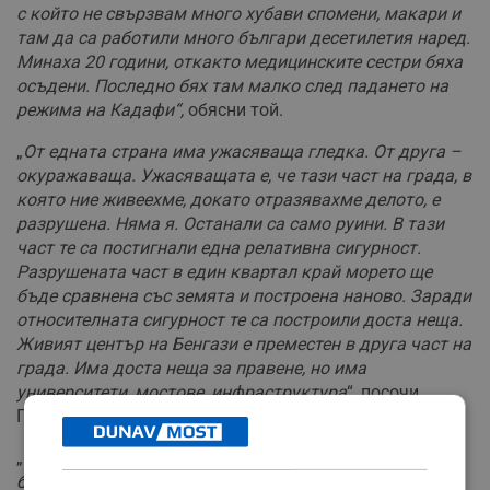
с който не свързвам много хубави спомени, макари и
там да са работили много българи десетилетия наред.
Минаха 20 години, откакто медицинските сестри бяха
осъдени. Последно бях там малко след падането на
режима на Кадафи“,
обясни той.
„
От едната страна има ужасяваща гледка. От друга –
окуражаваща. Ужасяващата е, че тази част на града, в
която ние живеехме, докато отразявахме делото, е
разрушена. Няма я. Останали са само руини. В тази
част те са постигнали една релативна сигурност.
Разрушената част в един квартал край морето ще
бъде сравнена със земята и построена наново. Заради
относителната сигурност те са построили доста неща.
Живият център на Бенгази е преместен в друга част на
града. Има доста неща за правене, но има
университети, мостове, инфраструктура
“, посочи
Георги Милков.
„
Гражданската война в Судан е довела до огромна
бежанска вълна. Не са само суданци. Има чужденци