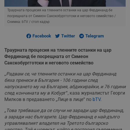
Траурната процесия на тленните останки на цар Фердинанд бе
посрещната от Симеон Сакскобургготски и неговото семейство
/
Снимка: bTV / стоп кадър
Facebook
Twitter
Telegram
Траурната процесия на тленните останки на цар
Фердинанд бе посрещната от Симеон
Сакскобургготски и неговото семейство
„
Радвам се, че тленните останки на цар Фердинанд
бяха пренеси в България - 106 години след
напускането му на България, абдикирайки, и 76 години
след кончината му в Кобур
г“, каза журналистът Георги
Милков в предаването „Лице в лице“ по
bTV.
„Това трябваше да се случи не заради цар Фердинанд,
а заради нас българите. Цар Фердинанд е най-дълго
управлявалият владетел на Третото българско
царство. Той е човекът, който е построил съвременна