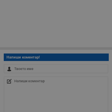
Таргетиране
Функционалност
Некласифицирани
Напиши коментар!
Строго необходимо
Ефективност
Таргетиране
Функционалност
Некласифицирани
Строго необходимите бисквитки позволяват основната
функционалност на уебсайта, като потребителско
влизане и управление на акаунта. Уебсайтът не може да
се използва правилно без строго необходими
бисквитки.