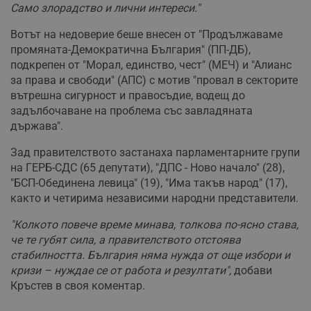
Само злорадство и лични интереси."
Вотът на недоверие беше внесен от "Продължаваме
промяната-Демократична България" (ПП-ДБ),
подкрепен от "Морал, единство, чест" (МЕЧ) и "Алианс
за права и свободи" (АПС) с мотив "провал в секторите
вътрешна сигурност и правосъдие, водещ до
задълбочаване на проблема със завладяната
държава".
Зад правителството застанаха парламентарните групи
на ГЕРБ-СДС (65 депутати), "ДПС - Ново начало" (28),
"БСП-Обединена левица" (19), "Има такъв народ" (17),
както и четирима независими народни представители.
"Колкото повече време минава, толкова по-ясно става,
че те губят сила, а правителството отстоява
стабилността. България няма нужда от още избори и
кризи – нуждае се от работа и резултати",
добави
Кръстев в своя коментар.