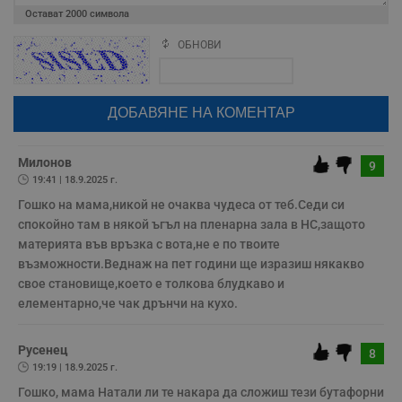
Валиден
Име
Доставчик
/
Домейн
О
Остават
2000
символа
до
__RequestVerificationToken
Сесия
Т
Microsoft
ОБНОВИ
Поради зачестилите злоупотреби в сайта, за да оставите анонимен
п
Corporation
коментар или да гласувате изискваме да се идентифицирате с
ф
www.dunavmost.com
google акаунт.
з
п
Натискайки на бутона "Вход с google" по-долу, коментарът ви ще
и
п
бъде публикуван анонимно под псевдонима който сте попълнили
A
по-горе в полето "Твоето име". Никаква лична информация за вас
т
няма да бъде съхранявана при нас или показвана на други
е
потребители.
Милонов
9
д
19:41 | 18.9.2025 г.
н
п
Гошко на мама,никой не очаква чудеса от теб.Седи си 
с
у
спокойно там в някой ъгъл на пленарна зала в НС,защото 
и
материята във връзка с вота,не е по твоите 
ф
н
възможности.Веднаж на пет години ще изразиш някакво 
м
Т
свое становище,което е толкова блудкаво и 
и
елементарно,че чак дрънчи на кухо.
п
у
з
б
Русенец
8
19:19 | 18.9.2025 г.
VISITOR_PRIVACY_METADATA
5 месеца
Т
YouTube
4
с
.youtube.com
Гошко, мама Натали ли те накара да сложиш тези бутафорни 
седмици
с