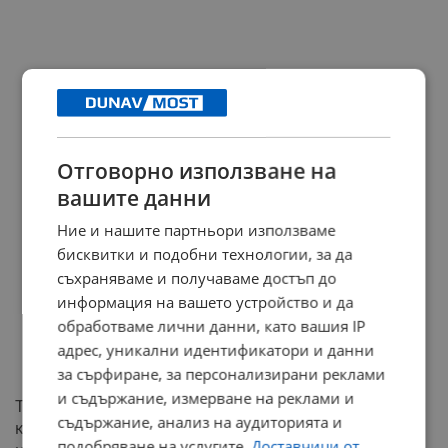
Отговорно използване на
вашите данни
Ние и нашите партньори използваме
бисквитки и подобни технологии, за да
съхраняваме и получаваме достъп до
информация на вашето устройство и да
обработваме лични данни, като вашия IP
адрес, уникални идентификатори и данни
за сърфиране, за персонализирани реклами
и съдържание, измерване на реклами и
Това е петият неуспешен опит на опозицията да свали
съдържание, анализ на аудиторията и
кабинета "Желязков". Предишните вотове на
подобряване на услугите.
Доставчици от