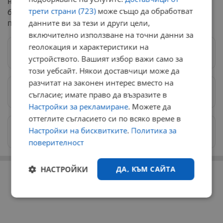
недоверие бяха за провали във външната политика,
трети страни (723)
може също да обработват
борбата с корупцията, фискалната политика и
данните ви за тези и други цели,
политиките в сферата на околната среда и водите.
включително използване на точни данни за
геолокация и характеристики на
Следвай ни в Google News
→
устройството. Вашият избор важи само за
този уебсайт. Някои доставчици може да
разчитат на законен интерес вместо на
Предпочитани източници
→
съгласие; имате право да възразите в
Настройки за рекламиране
. Можете да
оттеглите съгласието си по всяко време в
Изпращайте снимки и информация на
Настройки на бисквитките
.
Политика за
news@dunavmost.com
поверителност
РЕКЛАМА
НАСТРОЙКИ
ДА, КЪМ САЙТА
Строго
Ефективност
необходимо