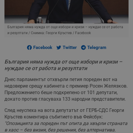
България няма нужда от още избори и кризи – нуждае се от работа
и резултати
/ Снимка: Георги Кръстев / Facebook
Facebook
Twitter
Telegram
България няма нужда от още избори и кризи –
нуждае се от работа и резултати
Днес парламентът отхвърли петия пореден вот на
недоверие срещу кабинета с премиер Росен Желязков.
Предложението беше подкрепено от 101 депутати,
докато против гласуваха 133 народни представители.
След неуспеха на вота депутатът от ГЕРБ-СДС Георги
Кръстев коментира събитието във Фейсбук:
"Опозицията за пореден път опита да хвърли страната
в хаос – без визия, без решения, без алтернатива.