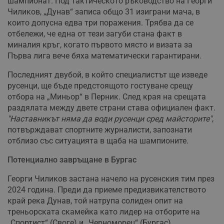
шампионат. Под тактическото ръководство на Георги
Чиликов, „Дунав“ записа общо 31 изиграни мача, в
които допусна едва три поражения. Трябва да се
отбележи, че една от тези загуби стана факт в
миналия кръг, когато първото място и визата за
Първа лига вече бяха математически гарантирани.
Последният двубой, в който специалистът ще изведе
русенци, ще бъде предстоящото гостуване срещу
отбора на „Миньор“ в Перник. След края на срещата
раздялата между двете страни става официален факт.
"Наставникът няма да води русенци сред майсторите"
,
потвърждават спортните журналисти, запознати
отблизо със ситуацията в щаба на шампионите.
Потенциално завръщане в Бургас
Георги Чиликов застана начело на русенския тим през
2024 година. Преди да приеме предизвикателството
край река Дунав, той натрупа солиден опит на
треньорската скамейка като лидер на отборите на
„Спортист“ (Своге) и „Черноморец“ (Бургас).