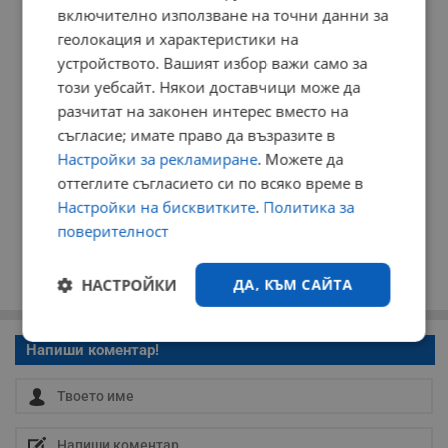
РЕКЛАМА
включително използване на точни данни за
геолокация и характеристики на
устройството. Вашият избор важи само за
този уебсайт. Някои доставчици може да
разчитат на законен интерес вместо на
съгласие; имате право да възразите в
Настройки за рекламиране
. Можете да
оттеглите съгласието си по всяко време в
Настройки на бисквитките
.
Политика за
поверителност
НАСТРОЙКИ
ДА, КЪМ САЙТА
Строго
Ефективност
Напиши коментар!
необходимо
Таргетиране
Функционалност