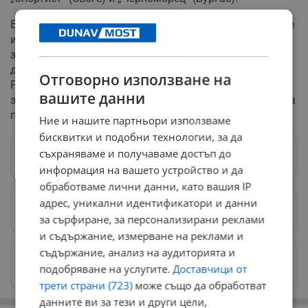
Във футболните среди вече усилено се коментира, че е
изключително вероятно опитният специалист да се
завърне в родния си град. Очакванията са той отново
да поеме управлението на бургаския „Черноморец“.
Отговорно използване на
Ръководството на „Дунав“ тепърва ще трябва да
вашите данни
започне спешно издирване на нов наставник, който да
подготви състава за тежките сблъсъци в Първа лига.
Ние и нашите партньори използваме
бисквитки и подобни технологии, за да
съхраняваме и получаваме достъп до
Следвай ни в Google News
→
информация на вашето устройство и да
обработваме лични данни, като вашия IP
адрес, уникални идентификатори и данни
Предпочитани източници
→
за сърфиране, за персонализирани реклами
и съдържание, измерване на реклами и
съдържание, анализ на аудиторията и
Изпращайте снимки и информация на
подобряване на услугите.
Доставчици от
news@dunavmost.com
трети страни (723)
може също да обработват
данните ви за тези и други цели,