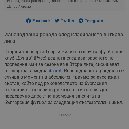
Изненадваща рокада след класирането в Първа лига
/ Снимка: ФК
Дунав / Архив
Facebook
Twitter
Telegram
Изненадваща рокада след класирането в Първа
лига
Старши треньорът Георги Чиликов напуска футболния
клуб „Дунав“ (Русе) веднага след изиграването на
последния мач за сезона във Втора лига, съобщават
от спортната медия
dsport
. Изненадващата раздяла се
случва в момент на абсолютен триумф за русенския
състав, който под ръководството на бургаския
специалист спечели първенството и си осигури
предсрочно директна промоция за елита на
българския футбол за следващия състезателен цикъл.
РЕКЛАМА