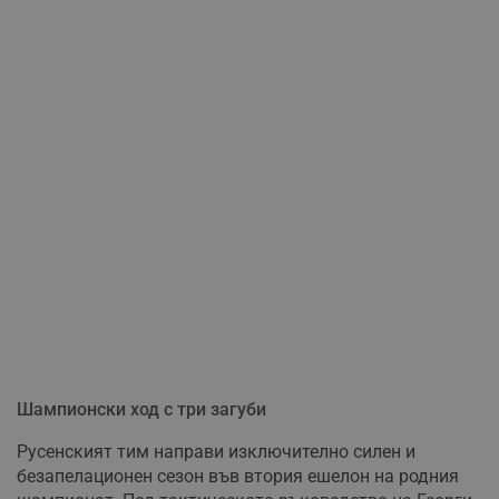
Шампионски ход с три загуби
Русенският тим направи изключително силен и
безапелационен сезон във втория ешелон на родния