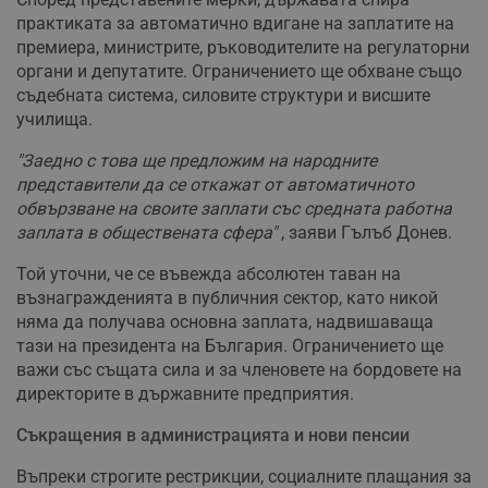
практиката за автоматично вдигане на заплатите на
премиера, министрите, ръководителите на регулаторни
органи и депутатите. Ограничението ще обхване също
съдебната система, силовите структури и висшите
училища.
"Заедно с това ще предложим на народните
представители да се откажат от автоматичното
обвързване на своите заплати със средната работна
заплата в обществената сфера"
, заяви Гълъб Донев.
Той уточни, че се въвежда абсолютен таван на
възнагражденията в публичния сектор, като никой
няма да получава основна заплата, надвишаваща
тази на президента на България. Ограничението ще
важи със същата сила и за членовете на бордовете на
директорите в държавните предприятия.
Съкращения в администрацията и нови пенсии
Въпреки строгите рестрикции, социалните плащания за