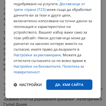
"Очаквано финансите на държавата са в пълен
подобряване на услугите.
Доставчици от
синхрон с финансите на средно статистическото
трети страни (723)
може също да обработват
българско семейство. Разходите надскачат доходите,
данните ви за тези и други цели,
много сметки стоят неплатени, често се прибягва до
включително използване на точни данни за
заеми"
, коментира министърът.
геолокация и характеристики на
устройството. Вашият избор важи само за
Той критикува остро действията на предходните
този уебсайт. Някои доставчици може да
управляващи, определяйки ги като финансова
акробатика. Проблемите се задълбочават от изтеглен
разчитат на законен интерес вместо на
авансов корпоративен данък от банките в размер на
съгласие; имате право да възразите в
363 милиона евро, както и от разпределен междинен
Настройки за рекламиране
. Можете да
дивидент от държавните дружества за близо 567
оттеглите съгласието си по всяко време в
милиона евро, които реално лишават настоящия
Настройки на бисквитките
.
Политика за
бюджет от ключови приходи.
поверителност
"Категоричната позиция на "Прогресивна България" е,
че модата на бюджетите на кръпки свърши.
НАСТРОЙКИ
ДА, КЪМ САЙТА
Затваряме първите и най-видими кранчета, през които
изтича обществен ресурс. Това е бюджет, с който
Строго
Ефективност
казваме стоп на държавните хранилки"
, категоричен е
необходимо
Гълъб Донев.