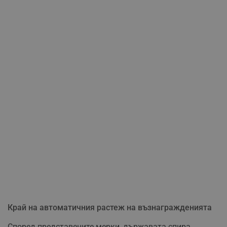
Край на автоматичния растеж на възнагражденията
Според представените мерки, държавата спира