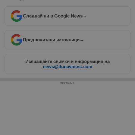
Следвай ни в Google News
→
Таргетиране
Функционалност
Предпочитани източници
→
Некласифицирани
Изпращайте снимки и информация на
news@dunavmost.com
РЕКЛАМА
Строго необходимо
Ефективност
Таргетиране
Функционалност
Некласифицирани
Строго необходимите бисквитки позволяват основната
функционалност на уебсайта, като потребителско
влизане и управление на акаунта. Уебсайтът не може да
се използва правилно без строго необходими
бисквитки.