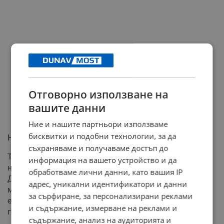
Отговорно използване на
вашите данни
Ние и нашите партньори използваме
бисквитки и подобни технологии, за да
Наследени дългове и финансова акробатика
съхраняваме и получаваме достъп до
Текущият финансов дефицит на държавата към края
информация на вашето устройство и да
на април възлиза на 1,75 милиарда евро. Според
обработваме лични данни, като вашия IP
Донев, хазната е натоварена с допълнителни 2,55
адрес, уникални идентификатори и данни
милиарда евро чакащи плащания и над 1,1 милиарда
за сърфиране, за персонализирани реклами
евро неразплатени общински проекти само за тази
и съдържание, измерване на реклами и
година.
съдържание, анализ на аудиторията и