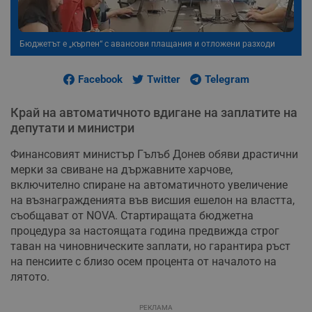
Бюджетът е „кърпен“ с авансови плащания и отложени разходи
Facebook
Twitter
Telegram
Край на автоматичното вдигане на заплатите на
депутати и министри
Финансовият министър Гълъб Донев обяви драстични
мерки за свиване на държавните харчове,
включително спиране на автоматичното увеличение
на възнагражденията във висшия ешелон на властта,
съобщават от NOVA. Стартиращата бюджетна
процедура за настоящата година предвижда строг
таван на чиновническите заплати, но гарантира ръст
на пенсиите с близо осем процента от началото на
лятото.
РЕКЛАМА