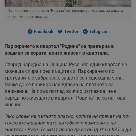
Паркирането в квартал "Родина" се превърна в кошмар за хората,
които живеят в квартала
Facebook
Twitter
Telegram
Паркирането в квартал "Родина" се превърна в
кошмар за хората, които живеят в квартала.
Според наредба на Община Русе цял един квартал не
може да спира пред къщите си. Паркирането по
тротоарите е забранено, защото са пешеходна зона.
Може да се паркира най-вдясно на платното за
движение. На пръв поглед всичко изглежда, че е
наред, но живущите в квартал "Родина" не са на това
мнение.
"Ако спрем на пътното платно, колите ни пречат на по-
големите машини като автобуси и камионите на
Чистота - Русе. Те имат право да се обадят на КАТ и да