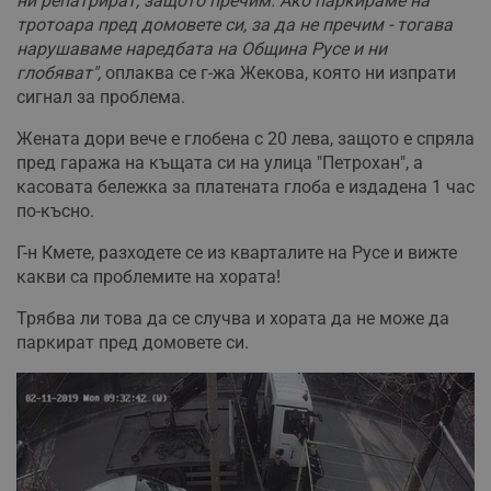
ни репатрират, защото пречим. Ако паркираме на
тротоара пред домовете си, за да не пречим - тогава
нарушаваме наредбата на Община Русе и ни
глобяват",
оплаква се г-жа Жекова, която ни изпрати
сигнал за проблема.
Жената дори вече е глобена с 20 лева, защото е спряла
пред гаража на къщата си на улица "Петрохан", а
касовата бележка за платената глоба е издадена 1 час
по-късно.
Г-н Кмете, разходете се из кварталите на Русе и вижте
какви са проблемите на хората!
Трябва ли това да се случва и хората да не може да
паркират пред домовете си.