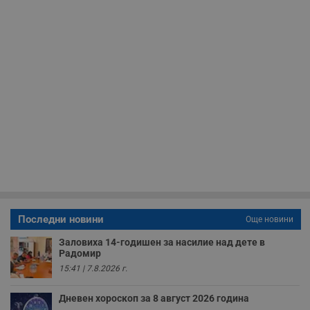
у
и
ф
н
м
Т
и
п
у
з
б
VISITOR_PRIVACY_METADATA
5 месеца
Т
YouTube
4
с
.youtube.com
седмици
с
с
п
и
п
т
в
с
Последни новини
Още новини
з
с
п
Заловиха 14-годишен за насилие над дете в
о
Радомир
р
15:41 | 7.8.2026 г.
п
н
п
Дневен хороскоп за 8 август 2026 година
к
ч