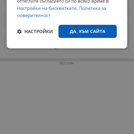
оттеглите съгласието си по всяко време в
Настройки на бисквитките
.
Политика за
поверителност
Предпочитани източници
→
НАСТРОЙКИ
ДА, КЪМ САЙТА
Изпращайте снимки и информация на
news@dunavmost.com
Строго
Ефективност
необходимо
РЕКЛАМА
Таргетиране
Функционалност
Некласифицирани