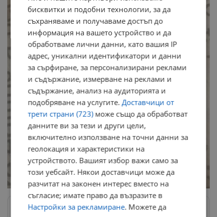
бисквитки и подобни технологии, за да
съхраняваме и получаваме достъп до
информация на вашето устройство и да
обработваме лични данни, като вашия IP
адрес, уникални идентификатори и данни
за сърфиране, за персонализирани реклами
и съдържание, измерване на реклами и
съдържание, анализ на аудиторията и
подобряване на услугите.
Доставчици от
трети страни (723)
може също да обработват
данните ви за тези и други цели,
включително използване на точни данни за
геолокация и характеристики на
устройството. Вашият избор важи само за
този уебсайт. Някои доставчици може да
разчитат на законен интерес вместо на
съгласие; имате право да възразите в
Настройки за рекламиране
. Можете да
Следвай ни в Google News
→