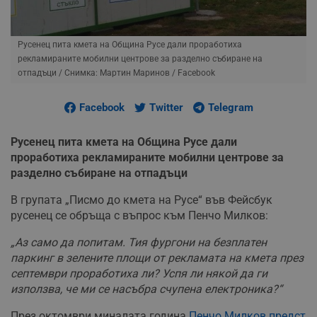
Русенец пита кмета на Община Русе дали проработиха
рекламираните мобилни центрове за разделно събиране на
отпадъци
/ Снимка: Мартин Маринов / Facebook
Facebook
Twitter
Telegram
Русенец пита кмета на Община Русе дали
проработиха рекламираните мобилни центрове за
разделно събиране на отпадъци
В групата „Писмо до кмета на Русе“ във Фейсбук
русенец се обръща с въпрос към Пенчо Милков:
„Аз само да попитам. Тия фургони на безплатен
паркинг в зелените площи от рекламата на кмета през
септември проработиха ли? Успя ли някой да ги
използва, че ми се насъбра счупена електроника?“
През октомври миналата година
Пенчо Милков предст