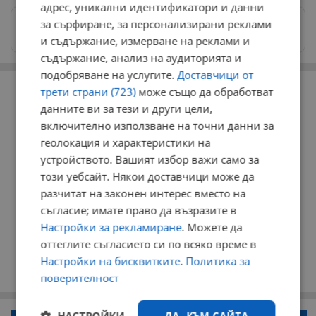
адрес, уникални идентификатори и данни
за сърфиране, за персонализирани реклами
Изпращайте снимки и информация на
news@dunavmost.com
и съдържание, измерване на реклами и
съдържание, анализ на аудиторията и
подобряване на услугите.
Доставчици от
РЕКЛАМА
трети страни (723)
може също да обработват
данните ви за тези и други цели,
включително използване на точни данни за
геолокация и характеристики на
устройството. Вашият избор важи само за
този уебсайт. Някои доставчици може да
разчитат на законен интерес вместо на
съгласие; имате право да възразите в
Настройки за рекламиране
. Можете да
оттеглите съгласието си по всяко време в
Настройки на бисквитките
.
Политика за
поверителност
ДА, КЪМ САЙТА