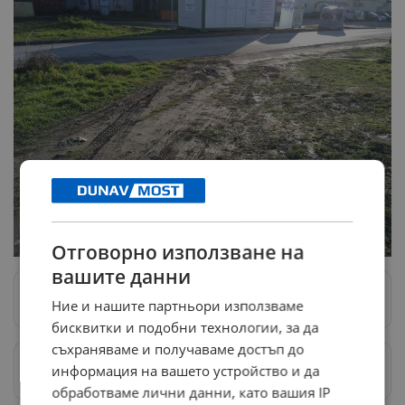
Отговорно използване на
вашите данни
Следвай ни в Google News
→
Ние и нашите партньори използваме
бисквитки и подобни технологии, за да
съхраняваме и получаваме достъп до
информация на вашето устройство и да
Предпочитани източници
→
обработваме лични данни, като вашия IP