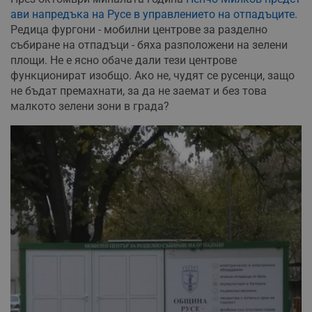
ави напредъка на Русе в управлението на отпадъците
.
Редица фургони - мобилни центрове за разделно
събиране на отпадъци - бяха разположени на зелени
площи. Не е ясно обаче дали тези центрове
функционират изобщо. Ако не, чудят се русенци, защо
не бъдат премахнати, за да не заемат и без това
малкото зелени зони в града?