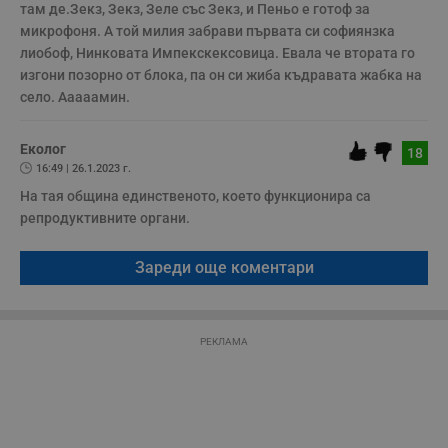
п
там де.Зекз, Зекз, Зеле със Зекз, и Пеньо е готоф за 
у
микрофоня. А той милия забрави първата си софиянзка 
з
б
лиобоф, Нинковата Импекскексовица. Евала че втората го 
VISITOR_PRIVACY_METADATA
5 месеца
Т
изгони позорно от блока, па он си жиба къдравата жабка на 
YouTube
4
с
.youtube.com
село. Ааааамин.
седмици
с
с
п
и
Еколог
18
п
16:49 | 26.1.2023 г.
т
в
На тая община единственото, което функционира са 
с
з
репродуктивните органи.
с
п
о
Зареди още коментари
р
п
н
п
к
ч
РЕКЛАМА
п
с
б
__cf_bm
29
Т
Cloudflare Inc.
минути
с
.twitter.com
59
р