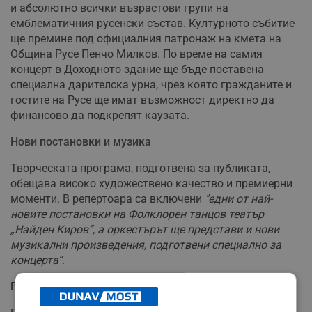
и абсолютно всички възрастови групи на
емблематичния русенски състав. Културното събитие
ще премине под официалния патронаж на кмета на
Община Русе Пенчо Милков. По време на самия
концерт в Доходното здание ще бъде поставена
специална дарителска урна, чрез която гражданите и
гостите на Русе ще имат възможност директно да
финансово да подкрепят каузата.
Нови постановки и музика
Творческата програма, подготвена за публиката,
обещава високо художествено качество и премиерни
моменти. В репертоара са включени
"едни от най-
новите постановки на Фолклорен танцов театър
„Найден Киров“, а оркестърът ще представи и нови
музикални произведения, подготвени специално за
концерта“
.
Предстоящи международни турнета