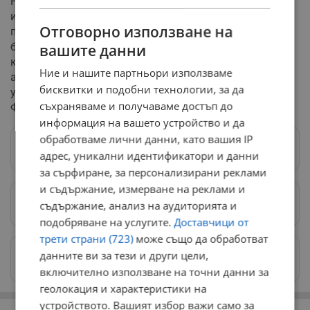
Русенските любители на фолклорното изкуство ще
имат привилегията да видят първи обновената
Отговорно използване на
програма на състава. Веднага след
благотворителната изява на родна сцена, същата
вашите данни
концертна програма ще бъде представена от
Ние и нашите партньори използваме
артистите и при предстоящите им международни
бисквитки и подобни технологии, за да
участия в престижните фолклорни фестивали във
съхраняваме и получаваме достъп до
Франция и Турция.
информация на вашето устройство и да
обработваме лични данни, като вашия IP
Следвай ни в Google News
→
адрес, уникални идентификатори и данни
за сърфиране, за персонализирани реклами
и съдържание, измерване на реклами и
Предпочитани източници
→
съдържание, анализ на аудиторията и
подобряване на услугите.
Доставчици от
трети страни (723)
може също да обработват
Изпращайте снимки и информация на
данните ви за тези и други цели,
news@dunavmost.com
включително използване на точни данни за
геолокация и характеристики на
устройството. Вашият избор важи само за
РЕКЛАМА