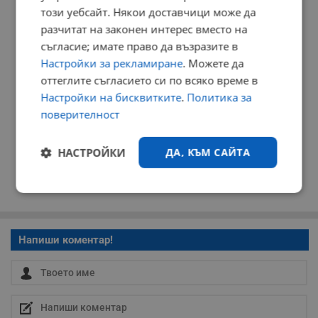
този уебсайт. Някои доставчици може да
разчитат на законен интерес вместо на
съгласие; имате право да възразите в
Настройки за рекламиране
. Можете да
оттеглите съгласието си по всяко време в
Настройки на бисквитките
.
Политика за
поверителност
НАСТРОЙКИ
ДА, КЪМ САЙТА
Строго
Ефективност
необходимо
Напиши коментар!
Таргетиране
Функционалност
Некласифицирани