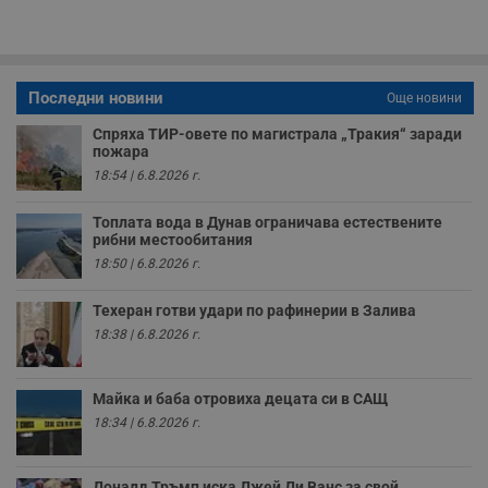
п
о
р
п
н
п
Последни новини
Още новини
к
ч
п
Спряха ТИР-овете по магистрала „Тракия“ заради
с
пожара
б
18:54 | 6.8.2026 г.
__cf_bm
29
Т
Cloudflare Inc.
минути
с
.twitter.com
Топлата вода в Дунав ограничава естествените
59
р
рибни местообитания
секунди
м
б
18:50 | 6.8.2026 г.
о
у
п
Техеран готви удари по рафинерии в Залива
о
и
18:38 | 6.8.2026 г.
т
receive-cookie-deprecation
.hit.gemius.pl
1 година
Т
с
Майка и баба отровиха децата си в САЩ
с
18:34 | 6.8.2026 г.
н
н
п
б
п
Доналд Тръмп иска Джей Ди Ванс за свой