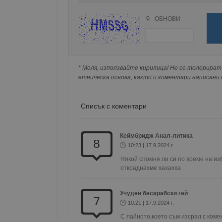
Име
ОБНОВИ
Поради зачестилите злоупотреби в сайта, 
__RequestVerificationT
изискваме да се идентифицирате с Google 
Натискайки на Google бутона коментарът 
попълнили по-горе в полето "Твоето име".
* Моля, използвайте кирилица! Не се толерират 
съхранявана при нас или показвана на дру
етническа основа, както и коментари написани с
VISITOR_PRIVACY_MET
Списък с коментари
__cf_bm
Кеймбридж Анал-литика
8
10:23 | 17.9.2024 г.
Някой спомня ли си по време на из
откраднахме хахахха 
receive-cookie-depreca
Учуден бесарабски гей
7
10:21 | 17.9.2024 г.
ASP.NET_SessionId
С лайното,което съм изсрал с коме