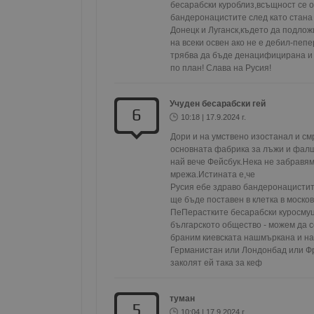
бесарабски куроблиз,всъщност се о
бандеронацистите след като стана я
Донецк и Луганск,където да подложи
на всеки освен ако не е дебил-пеп
трябва да бъде денацифицирана и
Име
Доставчи
Доста
по план! Слава на Русия!
Име
Име
Домейн
Доме
Име
__Secure-ROLLOUT_T
__gfp_s_64b
_sharedID
.dunavmo
.vbox
Учуден бесарабски гей
cfzs_google-analytics_v
6
YSC
10:18 | 17.9.2024 г.
__Secure-YNID
Дори и на умствено изостанал и смр
VISITOR_INFO1_LIVE
g_state
основната фабрика за лъжи и фалш
FCCDCF
mid
.duna
Meta Pla
най вече Фейсбук.Нека не забравям
cfz_google-analytics_v4
Inc.
мрежа.Истината е,че 

_sharedID_cst
.duna
.instagra
Русия ебе здраво бандеронацистите
ще бъде поставен в клетка в моско
ПеПерастките бесарабски куросмуци
Gtest
Gemiu
българското общество - можем да с
.hit.ge
браним киевската нашмъркана и на
Германистан или Лондонбад или Фра
заколят ей така за кеф 
Gdyn
Gemiu
.hit.ge
туман
5
10:04 | 17.9.2024 г.