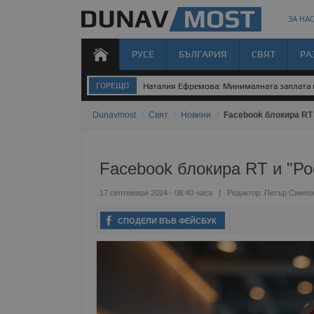
ЗА НАС
РУСЕ
БЪЛГАРИЯ
СВЯТ
РА
ГОРЕЩО
Наталия Ефремова: Минималната заплата н
Dunavmost
/
Свят
/
Новини
/
Facebook блокира RT
Facebook блокира RT и "Ро
17 септември 2024 - 08:40 часа
Редактор:
Петър Симео
СПОДЕЛИ ВЪВ ФЕЙСБУК