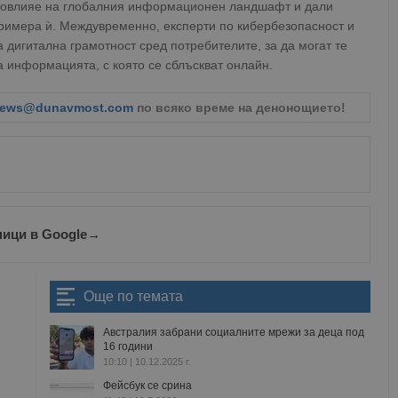
е повлияе на глобалния информационен ландшафт и дали
римера ѝ. Междувременно, експерти по кибербезопасност и
дигитална грамотност сред потребителите, за да могат те
 информацията, с която се сблъскват онлайн.
ews@dunavmost.com
по всяко време на денонощието!
ници в Google
→
Още по темата
Австралия забрани социалните мрежи за деца под
16 години
10:10 | 10.12.2025 г.
Фейсбук се срина