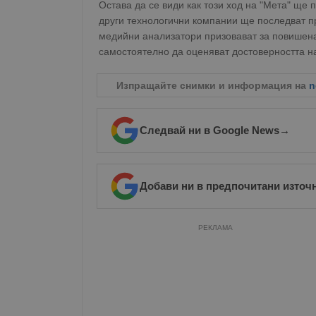
Остава да се види как този ход на "Мета" щ
други технологични компании ще последват п
медийни анализатори призовават за повишена 
самостоятелно да оценяват достоверността на
Изпращайте снимки и информация на
n
Следвай ни в Google News
→
Добави ни в предпочитани източ
РЕКЛАМА