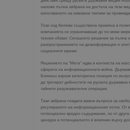
действия срещу руските държавни медии Russi
наложи пълна забрана на достъпа на тези ме
използването на измамни тактики за провежд
Този ход бележи съществена промяна в полит
компанията се ограничаваше до по-меки мерк
техния обхват. Сегашното решение за пълна 
разпространението на дезинформация и опит
социалните мрежи.
Решението на "Мета" идва в контекста на изо
сферата на информационната война. Държавн
Блинкън изрази категорична позиция по въпро
да третират дейностите на руската държавна 
тайните разузнавателни операции.
Тази забрана повдига важни въпроси за свобо
регулирането на информационния поток. От е
потенциално вредно съдържание, но от друга
цензура и потенциалното ѝ влияние върху дос