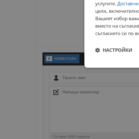
услугите.
Доставчиц
цели, включително
Вашият избор важи
вместо на съгласие
съгласието си по в
НАСТРОЙКИ
8
KОМЕНТАРA
Строго
необходимо
Строго н
Строго необходимите б
на акаунта. Уебсайтът 
Остават
2000
символа