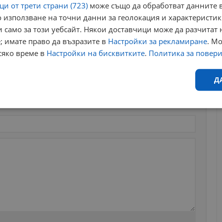
и от трети страни (723)
може също да обработват данните в
 използване на точни данни за геолокация и характеристик
 само за този уебсайт. Някои доставчици може да разчитат 
; имате право да възразите в
Настройки за рекламиране
. М
сяко време в
Настройки на бисквитките
.
Политика за повер
Д
Ефективност
Таргетиране
Функционалност
Н
еобходимо
Ефективност
Таргетиране
Функционалност
Неклас
исквитки позволяват основната функционалност на уебсайта, като потребителско
не може да се използва правилно без строго необходими бисквитки.