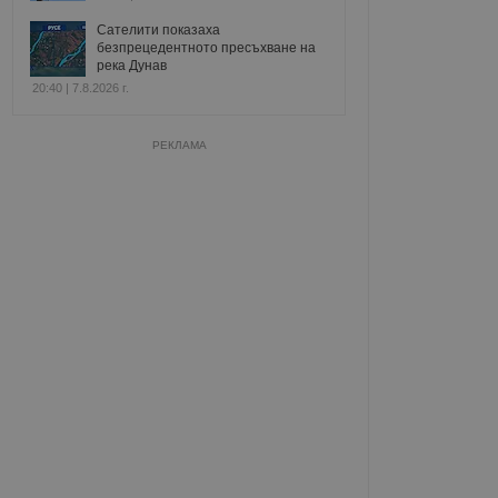
Сателити показаха
безпрецедентното пресъхване на
река Дунав
20:40 | 7.8.2026 г.
РЕКЛАМА