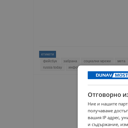
етикети
фейсбук
забрана
социални мрежи
мета
russia today
информационна война
россия с
Отговорно и
Ние и нашите парт
получаваме достъп
вашия IP адрес, у
и съдържание, изм