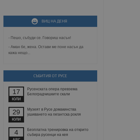
не, зададена от уеб
ВИЦ НА ДЕНЯ
 ASP.NET MVC
спре неразрешеното
т, известно като
тове. Той не съдържа
- Пешо, събуди се. Говориш насън!
щожава при затваряне
- Аман бе, жена. Остави ме поне насън да
кажа нещо...
ение на съгласието на
ст за тяхното
а данни за съгласието
ични политики и
антира, че техните
 сесии.
СЪБИТИЯ ОТ РУСЕ
аничаване между хората
а, за да се правят
Русенската опера превзема
17
хния уебсайт.
Белоградчишките скали
ЮЛИ
сигнализира на
Музеят в Русе домакинства
29
 на бисквитките,
ушиването на гигантска рокля
а съответствие и
ЮЛИ
ндарти и
Безплатна тренировка на открито
4
ck и предоставя
събира русенци на кея
требител използва
АВГ