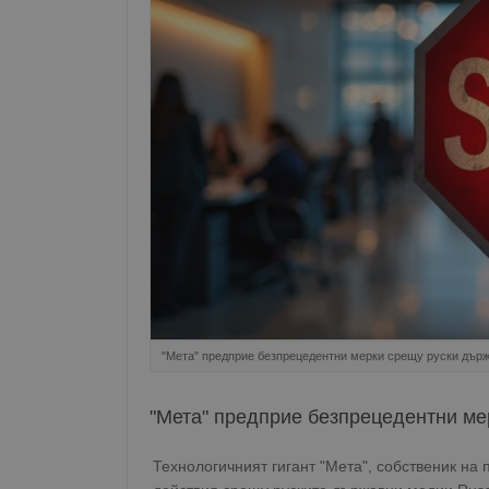
"Мета" предприе безпрецедентни мерки срещу руски дър
"Мета" предприе безпрецедентни ме
Технологичният гигант "Мета", собственик на