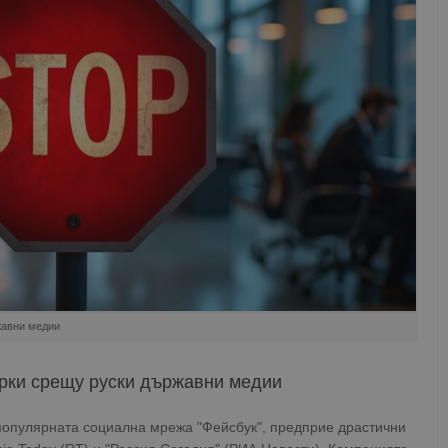
жавни медии
рки срещу руски държавни медии
 популярната социална мрежа "Фейсбук", предприе драстични