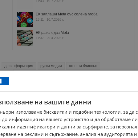
11:43 | 19.7.2026 г.
ЕК заплаши Meta със солена глоба
13:11 | 10.7.2026 г.
ЕК разследва Meta
11:37 | 29.4.2026 г.
дезинформация
руски медии
антъни блинкън
егодня
РЕКЛАМА
зползване на вашите данни
ньори използваме бисквитки и подобни технологии, за да 
 до информация на вашето устройство и да обработваме ли
никални идентификатори и данни за сърфиране, за персона
ерване на реклами и съдържание, анализ на аудиторията и