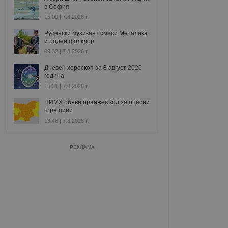
в София
15:09 | 7.8.2026 г.
Русенски музикант смеси Металика
и роден фолклор
09:32 | 7.8.2026 г.
Дневен хороскоп за 8 август 2026
година
15:31 | 7.8.2026 г.
НИМХ обяви оранжев код за опасни
горещини
13:46 | 7.8.2026 г.
РЕКЛАМА