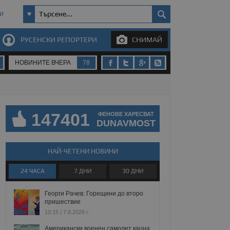
И
РУСЕНСКИ РЕПОРТЕРИ
СНИМАЙ
НОВИНИТЕ ВЧЕРА
78
147401
ФЕНОВЕ ХАРЕСВАТ
DUNAVMOST
НАЙ-ЧЕТЕНИ НОВИНИ
24 ЧАСА
7 ДНИ
30 ДНИ
Георги Рачев: Горещини до второ
пришествие
10:15 | 7.8.2026 г.
Американски военен самолет кацна