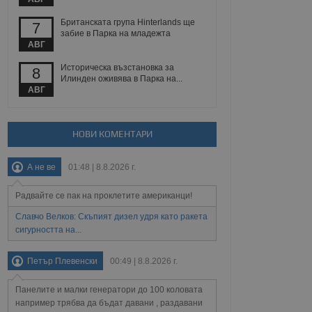
йният потребител може
 уебсайт.
Британската група Hinterlands ще
7
забие в Парка на младежта
АВГ
Описание
Историческа възстановка за
8
Илинден оживява в Парка на...
АВГ
ребителски
елското поведение и
раници на сайта. Тя
яване на сайта. Тя
не на прегледи на
формация, която е
взаимодействат с
нкционалност в целия
прекарано на
НОВИ КОМЕНТАРИ
редпочитанията на
 сайтове; тя може
остта на социалните
тора на сайта.
използва новата или
А не ве
01:48 | 8.8.2026 г.
елски взаимодействия
нето и потребителския
Радвайте се пак на проклетите американци!
Славчо Велков: Скъпият дизел удря като ракета
рез събиране на данни
 помага за
сигурността на...
отребителите се
тапите на тестване.
Петър Плевенски
00:49 | 8.8.2026 г.
тистически данни,
 броя на посещенията,
 са били заредени.
Панелите и малки генератори до 100 коловата
елския опит.
например трябва да бъдат давани , раздавани