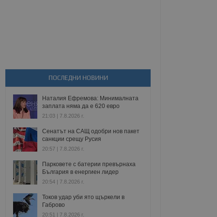
ПОСЛЕДНИ НОВИНИ
Наталия Ефремова: Минималната
заплата няма да е 620 евро
21:03 | 7.8.2026 г.
Сенатът на САЩ одобри нов пакет
санкции срещу Русия
20:57 | 7.8.2026 г.
Парковете с батерии превърнаха
България в енергиен лидер
20:54 | 7.8.2026 г.
Токов удар уби ято щъркели в
Габрово
20:51 | 7.8.2026 г.