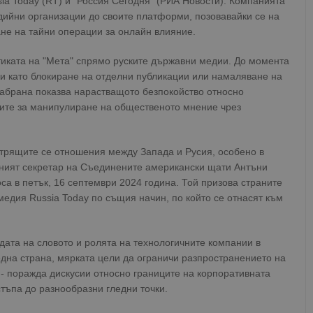
a Today (RT) и "Россия Сегодня" (РИА Новости). Компанията
дийни организации до своите платформи, позовавайки се на
ане на тайни операции за онлайн влияние.
иката на "Мета" спрямо руските държавни медии. До момента
и като блокиране на отделни публикации или намаляване на
забрана показва нарастващото безпокойство относно
ите за манипулиране на общественото мнение чрез
стрящите се отношения между Запада и Русия, особено в
ият секретар на Съединените американски щати Антъни
са в петък, 16 септември 2024 година. Той призова страните
медия Russia Today по същия начин, по който се отнасят към
дата на словото и ролята на технологичните компании в
дна страна, мярката цели да ограничи разпространението на
 - поражда дискусии относно границите на корпоративната
тъпа до разнообразни гледни точки.