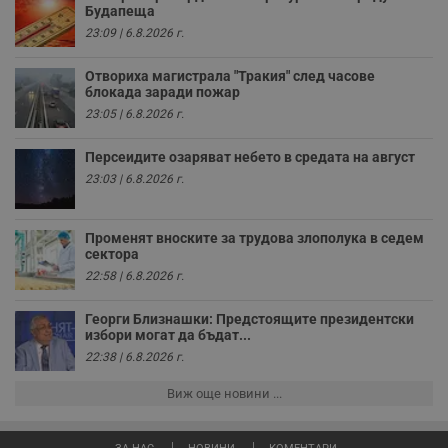
р
Будапеща
у
з
23:09 | 6.8.2026 г.
з
п
Отвориха магистрала "Тракия" след часове
ASP.NET_SessionId
Сесия
Т
Microsoft
блокада заради пожар
с
Corporation
23:05 | 6.8.2026 г.
D
www.dunavmost.com
п
и
Персеидите озаряват небето в средата на август
т
к
23:03 | 6.8.2026 г.
п
и
у
р
Променят вноските за трудова злополука в седем
к
сектора
п
д
22:58 | 6.8.2026 г.
д
п
у
Георги Близнашки: Предстоящите президентски
избори могат да бъдат...
22:38 | 6.8.2026 г.
Виж още новини ...
Доставчик
/
Валиден
Валиден
Име
Име
Доставчик
/
Домейн
Описание
Описание
Домейн
Доставчик
/
до
Валиден
до
Име
Описание
Домейн
до