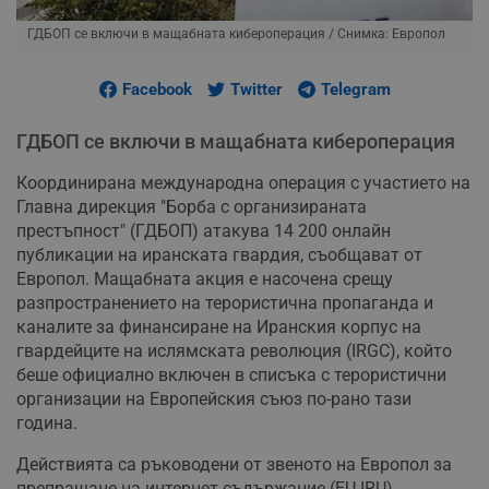
ГДБОП се включи в мащабната кибероперация
/ Снимка: Европол
Facebook
Twitter
Telegram
ГДБОП се включи в мащабната кибероперация
Координирана международна операция с участието на
Главна дирекция "Борба с организираната
престъпност" (ГДБОП) атакува 14 200 онлайн
публикации на иранската гвардия, съобщават от
Европол. Мащабната акция е насочена срещу
разпространението на терористична пропаганда и
каналите за финансиране на Иранския корпус на
гвардейците на ислямската революция (IRGC), който
беше официално включен в списъка с терористични
организации на Европейския съюз по-рано тази
година.
Действията са ръководени от звеното на Европол за
препращане на интернет съдържание (EU IRU),