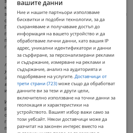
засякъл и използването на трансакции с
вашите данни
криптовалути. Този метод е прилаган умишлено за
Ние и нашите партньори използваме
заобикаляне на традиционните финансови контроли и
бисквитки и подобни технологии, за да
осигуряване на средства за онлайн операциите.
съхраняваме и получаваме достъп до
Проследяването на пропагандната инфраструктура е
информация на вашето устройство и да
помогнало на службите да идентифицират и
премахнат съдържание, генерирано от прокси
обработваме лични данни, като вашия IP
групировки като "Хизбула", "Хамас" и "Ансар Аллах".
адрес, уникални идентификатори и данни
за сърфиране, за персонализирани реклами
"Терористичните мрежи стават все по-гъвкави и
и съдържание, измерване на реклами и
продължават да адаптират методите си, което прави
съдържание, анализ на аудиторията и
устойчивите и координирани действия от съществено
подобряване на услугите.
Доставчици от
значение за ограничаване на техния обхват и
трети страни (723)
може също да обработват
въздействие"
, посочват от Европол в официалното си
данните ви за тези и други цели,
изявление по повод успешната акция.
включително използване на точни данни за
Иранският корпус на гвардейците на ислямската
геолокация и характеристики на
революция беше официално обявен за терористична
устройството. Вашият избор важи само за
организация от Съвета на ЕС на 19 февруари 2026
този уебсайт. Някои доставчици може да
година, което на практика развърза ръцете на
разчитат на законен интерес вместо на
правоприлагащите органи да предприемат директни