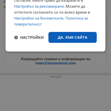
съгласие; имате право да възразите в
мерки срещу дейността на неговите членове и
Настройки за рекламиране
. Можете да
подкрепящи структури в Европа.
оттеглите съгласието си по всяко време в
Настройки на бисквитките
.
Политика за
Следвай ни в Google News
→
поверителност
НАСТРОЙКИ
ДА, КЪМ САЙТА
Предпочитани източници
→
Строго
Ефективност
необходимо
Изпращайте снимки и информация на
news@dunavmost.com
Таргетиране
Функционалност
РЕКЛАМА
Некласифицирани