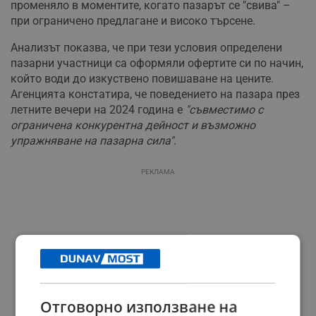
променяло в моментите, когато пазарът се "свива" –
при ограничено предлагане и високо търсене.
Анализът показва, че при тези условия определени
пазарни участници са оформяли офертите си по начин,
който води до изкуствено повишаване на цените.
Агенцията констатира, че поведението на пазара през
летните вечери на 2024 година е
"съвместимо с
ограничена конкурентна дейност и възможно
упражняване на пазарна сила"
.
РЕКЛАМА
Отговорно използване на