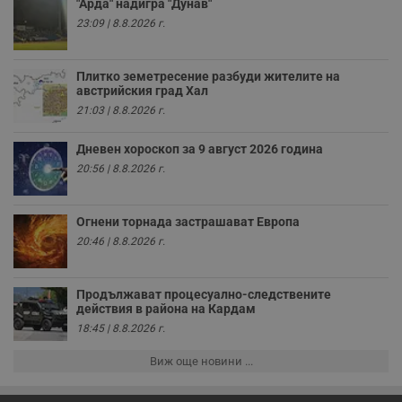
"Арда" надигра "Дунав"
р
у
23:09 | 8.8.2026 г.
з
з
п
Плитко земетресение разбуди жителите на
ASP.NET_SessionId
Сесия
Т
Microsoft
австрийския град Хал
с
Corporation
D
www.dunavmost.com
21:03 | 8.8.2026 г.
п
и
т
Дневен хороскоп за 9 август 2026 година
к
20:56 | 8.8.2026 г.
п
и
у
р
к
Огнени торнада застрашават Европа
п
20:46 | 8.8.2026 г.
д
д
п
у
Продължават процесуално-следствените
действия в района на Кардам
18:45 | 8.8.2026 г.
Виж още новини ...
Доставчик
/
Валиден
Валиден
Име
Име
Доставчик
/
Домейн
Описание
Описание
Домейн
Доставчик
/
до
Валиден
до
Име
Описание
Домейн
до