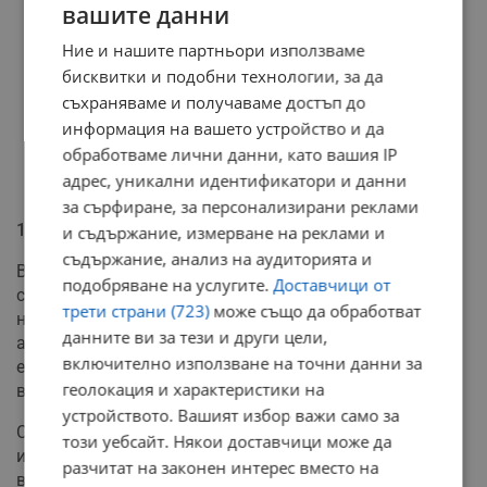
вашите данни
Ние и нашите партньори използваме
бисквитки и подобни технологии, за да
съхраняваме и получаваме достъп до
информация на вашето устройство и да
обработваме лични данни, като вашия IP
адрес, уникални идентификатори и данни
за сърфиране, за персонализирани реклами
14 случая на прицел
и съдържание, измерване на реклами и
съдържание, анализ на аудиторията и
Въпреки че в публичната част на доклада не се
подобряване на услугите.
Доставчици от
споменават конкретни имена на компании, анализът
трети страни (723)
може също да обработват
на кривите на търсене и предлагане показва
данните ви за тези и други цели,
аномалии, които не могат да бъдат обяснени
включително използване на точни данни за
единствено с технически фактори или външни
геолокация и характеристики на
влияния.
устройството. Вашият избор важи само за
Според информация на "Катимерини", ACER е
този уебсайт. Някои доставчици може да
идентифицирала общо 14 конкретни случая на
разчитат на законен интерес вместо на
възможна пазарна манипулация. Данните за тях са