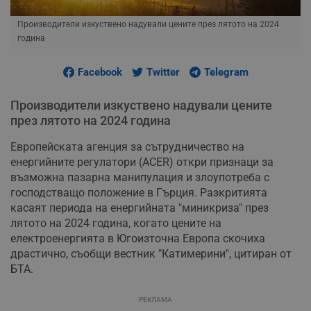
Производители изкуствено надували цените през лятото на 2024
година
Facebook
Twitter
Telegram
Производители изкуствено надували цените
през лятото на 2024 година
Европейската агенция за сътрудничество на
енергийните регулатори (ACER) откри признаци за
възможна пазарна манипулация и злоупотреба с
господстващо положение в Гърция. Разкритията
касаят периода на енергийната "миникриза" през
лятото на 2024 година, когато цените на
електроенергията в Югоизточна Европа скочиха
драстично, съобщи вестник "Катимерини", цитиран от
БТА.
РЕКЛАМА