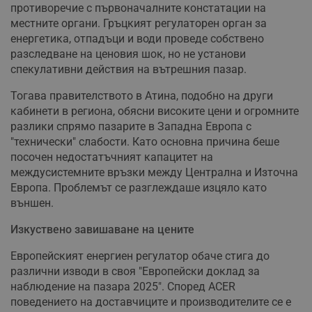
противоречие с първоначалните констатации на
местните органи. Гръцкият регулаторен орган за
енергетика, отпадъци и води проведе собствено
разследване на ценовия шок, но не установи
спекулативни действия на вътрешния пазар.
Тогава правителството в Атина, подобно на други
кабинети в региона, обясни високите цени и огромните
разлики спрямо пазарите в Западна Европа с
"технически" слабости. Като основна причина беше
посочен недостатъчният капацитет на
междусистемните връзки между Централна и Източна
Европа. Проблемът се разглеждаше изцяло като
външен.
Изкуствено завишаване на цените
Европейският енергиен регулатор обаче стига до
различни изводи в своя "Европейски доклад за
наблюдение на пазара 2025". Според ACER
поведението на доставчиците и производителите се е