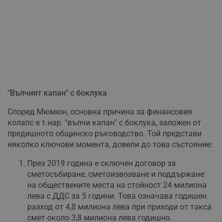
"Вълчият капан" с боклука
Според Мюмюн, основна причина за финансовия
колапс е т.нар. "вълчи капан" с боклука, заложен от
предишното общинско ръководство. Той представи
няколко ключови момента, довели до това състояние:
През 2019 година е сключен договор за
сметосъбиране, сметоизвозване и поддържане
на обществените места на стойност 24 милиона
лева с ДДС за 5 години. Това означава годишен
разход от 4,8 милиона лева при приходи от такса
смет около 3,8 милиона лева годишно.