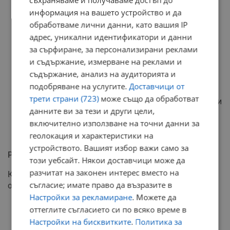
съхраняваме и получаваме достъп до
Договор за аварийно почистване и укрепване на
информация на вашето устройство и да
дере в село Мост на стойност 1 645 612,18 лева,
обработваме лични данни, като вашия IP
за който има съмнения за законосъобразност и
адрес, уникални идентификатори и данни
реално извършени дейности.
за сърфиране, за персонализирани реклами
Незаконно изградено помощно игрище при
и съдържание, измерване на реклами и
стадион "Арена Арда" с липсваща строителна
съдържание, анализ на аудиторията и
документация.
подобряване на услугите.
Доставчици от
Възлагане на строително-монтажни работи и
трети страни (723)
може също да обработват
доставки на "приближени фирми" без обществени
данните ви за тези и други цели,
поръчки и осигурено финансиране, на обща
включително използване на точни данни за
стойност близо 13,8 милиона лева за последните
четири години.
геолокация и характеристики на
устройството. Вашият избор важи само за
Разточителство и съмнителни разходи
този уебсайт. Някои доставчици може да
разчитат на законен интерес вместо на
Кметът разкри и други примери за разхищение на
съгласие; имате право да възразите в
общински средства:
Настройки за рекламиране
. Можете да
Завишени представителни разходи за хранене и
оттеглите съгласието си по всяко време в
хотелско настаняване, възлизащи на 844 000
Настройки на бисквитките
.
Политика за
лева за периода 2019-2023 година.