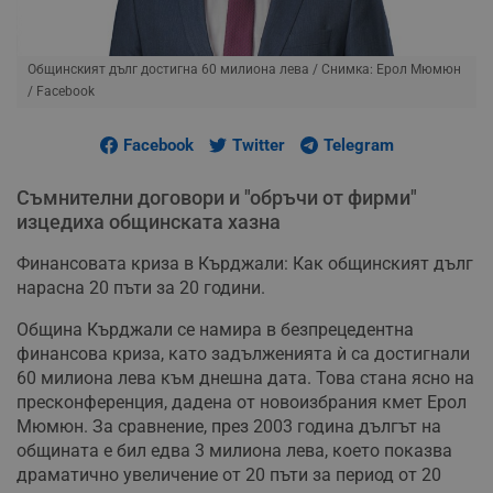
Общинският дълг достигна 60 милиона лева
/ Снимка: Ерол Мюмюн
/ Facebook
Facebook
Twitter
Telegram
Съмнителни договори и "обръчи от фирми"
изцедиха общинската хазна
Финансовата криза в Кърджали: Как общинският дълг
нарасна 20 пъти за 20 години.
Община Кърджали се намира в безпрецедентна
финансова криза, като задълженията ѝ са достигнали
60 милиона лева към днешна дата. Това стана ясно на
пресконференция, дадена от новоизбрания кмет Ерол
Мюмюн. За сравнение, през 2003 година дългът на
общината е бил едва 3 милиона лева, което показва
драматично увеличение от 20 пъти за период от 20