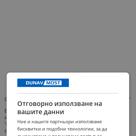
Съмнителни обществени поръчки и "обръчи от фирми"
Отговорно използване на
вашите данни
Ерол Мюмюн посочи и други фактори, допринесли за
натрупването на 60-милионния дълг. Той спомена за
Ние и нашите партньори използваме
"обръчи от фирми", изпълняващи съмнителни
бисквитки и подобни технологии, за да
приоритетни обекти: