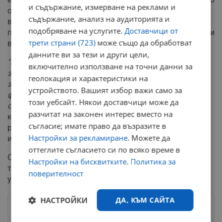
и съдържание, измерване на реклами и
опита на Румъния, Полша и Латвия по отношение на
съдържание, анализ на аудиторията и
вноса на кадри от трети страни. Тези държави са
подобряване на услугите.
Доставчици от
превърнали привличането на чуждестранни работници
трети страни (723)
може също да обработват
в добре смазана индустрия.
данните ви за тези и други цели,
"Какво правят нашите съседи? Внасят работна ръка
включително използване на точни данни за
значително по-улеснено, след което я отдават на
геолокация и характеристики на
западни държави през съответно румънски и полски
устройството. Вашият избор важи само за
фирми. По този начин печалбата идва в Румъния,
този уебсайт. Някои доставчици може да
осигуровките са в Румъния"
, категоричен е Арутюнян,
разчитат на законен интерес вместо на
като подчертава, че бизнесът винаги ще намери
съгласие; имате право да възразите в
решение, но е важно държавата да подпомага
Настройки за рекламиране
. Можете да
икономиката проактивно.
оттеглите съгласието си по всяко време в
Сред останалите нерешени проблеми на пазара на
Настройки на бисквитките
.
Политика за
труда у нас остават трудната интеграция на хората с
поверителност
увреждания и на тези над 50-годишна възраст.
НАСТРОЙКИ
ДА, КЪМ САЙТА
Следвай ни в Google News
→