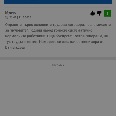
бъде публикуван анонимно под псевдонима който сте попълнили
б
по-горе в полето "Твоето име". Никаква лична информация за вас
VISITOR_PRIVACY_METADATA
5 месеца
Т
няма да бъде съхранявана при нас или показвана на други
YouTube
4
с
.youtube.com
потребители.
Мунчо
1
седмици
с
21:42 | 21.5.2026 г.
с
п
Оправете първо основните трудови договори, после мислете 
и
п
за "нулевите". Години наред гонехте систематично 
т
нормалните работници. Още боклукът Костов говореше, че 
в
с
тук трудът е евтин. Намерете си сега качествени хора от 
з
Бангладеш.
с
п
о
р
п
н
РЕКЛАМА
п
к
ч
п
с
б
__cf_bm
29
Т
Cloudflare Inc.
минути
с
.twitter.com
59
р
секунди
м
б
о