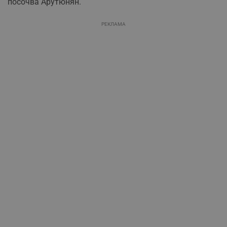
посочва Арутюнян.
РЕКЛАМА