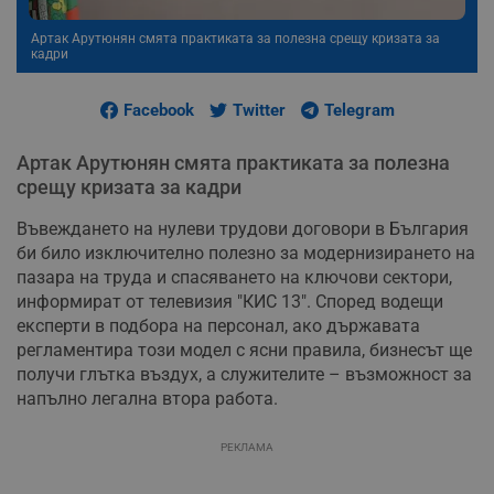
Артак Арутюнян смята практиката за полезна срещу кризата за
кадри
Facebook
Twitter
Telegram
Артак Арутюнян смята практиката за полезна
срещу кризата за кадри
Въвеждането на нулеви трудови договори в България
би било изключително полезно за модернизирането на
пазара на труда и спасяването на ключови сектори,
информират от телевизия "КИС 13". Според водещи
експерти в подбора на персонал, ако държавата
регламентира този модел с ясни правила, бизнесът ще
получи глътка въздух, а служителите – възможност за
напълно легална втора работа.
РЕКЛАМА