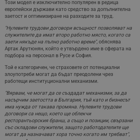
Този модел е изключително популярен в редица
европейски държави като средство за допълнителна
заетост и оптимизиране на разходите за труд.
"Нулевите трудови договори всъщност позволяват на
служителите да имат второ работно място, когато са
заети някъде на пълно работно време"
, обяснява
Артак Арутюнян, който е утвърдено име в сферата на
подбора на персонал в Русе и София.
Той е категоричен, че страховете от потенциални
злоупотреби могат да бъдат преодолени чрез
работещи институционални механизми.
"Вярвам, че могат да се създадат механизми, за да
насърчим заетостта в България, тъй като и бизнесът
има нужда от такава промяна. Нулевите трудови
договори са нещо, което ще облекчи
ресторантьорския бранш, а също и позиции, свързани
със складови служители, защото работодателите ще
могат да назначават хора точно когато им трябват"
,